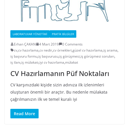
LABORATUVAR YÖNETIMI
PRATIK BILGILER
Erhan ÇAKAN
4 Mart 2019
0 Comments
cv
,
cv hazırlama
,
cv nedir
,
cv örnekleri
,
güzel cv hazırlama
,
iş arama
,
iş başvuru formu
,
iş başvurusu
,
iş görüşmesi
,
iş görüşmesi soruları
,
iş ilanı
,
iş mülakatı
,
iyi cv hazırlama
,
mülakat
CV Hazırlamanın Püf Noktaları
CV karşınızdaki kişide sizin adınıza ilk izlenimleri
oluşturan önemli bir araçtır. Bu nedenle mülakata
çağrılmanızın ilk ve temel kuralı iyi
Read More