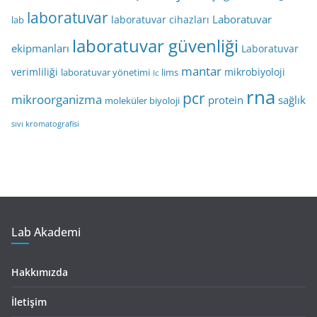
laboratuvar
Laboratuvar
laboratuvar cihazları
lab
laboratuvar güvenliği
ekipmanları
Laboratuvar
mantar
verimliliği
mikrobiyoloji
laboratuvar yönetimi
lims
lc
rna
pcr
mikroorganizma
protein
sağlık
moleküler biyoloji
sıvı kromatografisi
Lab Akademi
Hakkımızda
İletişim