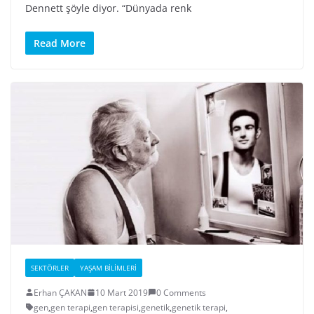
Dennett şöyle diyor. “Dünyada renk
Read More
SEKTÖRLER
YAŞAM BILIMLERI
Erhan ÇAKAN
10 Mart 2019
0 Comments
gen
,
gen terapi
,
gen terapisi
,
genetik
,
genetik terapi
,