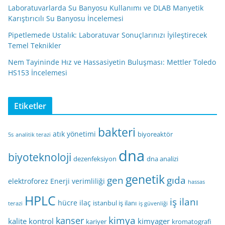
Laboratuvarlarda Su Banyosu Kullanımı ve DLAB Manyetik
Karıştırıcılı Su Banyosu İncelemesi
Pipetlemede Ustalık: Laboratuvar Sonuçlarınızı İyileştirecek
Temel Teknikler
Nem Tayininde Hız ve Hassasiyetin Buluşması: Mettler Toledo
HS153 İncelemesi
Etiketler
bakteri
atık yönetimi
biyoreaktör
5s
analitik terazi
dna
biyoteknoloji
dezenfeksiyon
dna analizi
genetik
gen
gıda
elektroforez
Enerji verimliliği
hassas
HPLC
iş ilanı
hücre
ilaç
istanbul iş ilanı
terazi
iş güvenliği
kimya
kanser
kalite kontrol
kimyager
kariyer
kromatografi