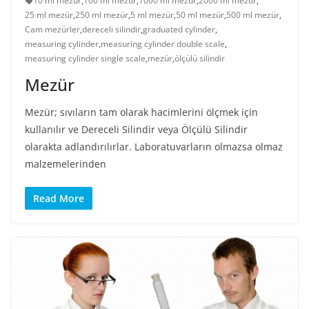
10 ml mezür
,
100 ml mezür
,
1000 ml mezür
,
2000 ml mezür
,
25 ml mezür
,
250 ml mezür
,
5 ml mezür
,
50 ml mezür
,
500 ml mezür
,
Cam mezürler
,
dereceli silindir
,
graduated cylinder
,
measuring cylinder
,
measuring cylinder double scale
,
measuring cylinder single scale
,
mezür
,
ölçülü silindir
Mezür
Mezür; sıvıların tam olarak hacimlerini ölçmek için
kullanılır ve Dereceli Silindir veya Ölçülü Silindir
olarakta adlandırılırlar. Laboratuvarların olmazsa olmaz
malzemelerinden
Read More