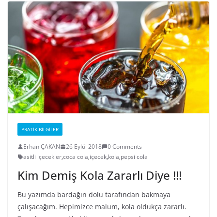
PRATIK BILGILER
Erhan ÇAKAN
26 Eylül 2018
0 Comments
asitli içecekler
,
coca cola
,
içecek
,
kola
,
pepsi cola
Kim Demiş Kola Zararlı Diye !!!
Bu yazımda bardağın dolu tarafından bakmaya
çalışacağım. Hepimizce malum, kola oldukça zararlı.