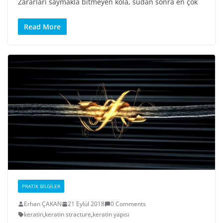
Zararları saymakla bitmeyen kola, sudan sonra en çok
Read More
PRATIK BILGILER
Erhan ÇAKAN
21 Eylül 2018
0 Comments
keratin
,
keratin stracture
,
keratin yapısı