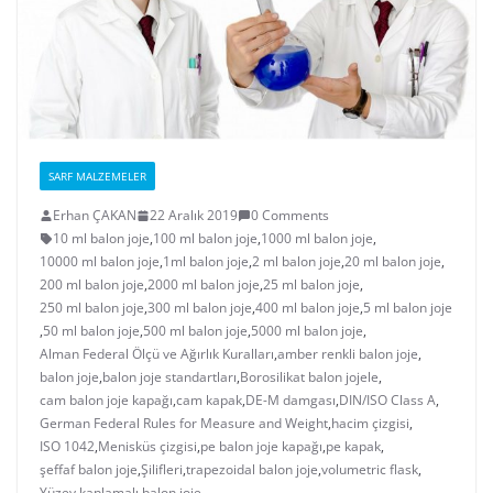
SARF MALZEMELER
Erhan ÇAKAN
22 Aralık 2019
0 Comments
10 ml balon joje
,
100 ml balon joje
,
1000 ml balon joje
,
10000 ml balon joje
,
1ml balon joje
,
2 ml balon joje
,
20 ml balon joje
,
200 ml balon joje
,
2000 ml balon joje
,
25 ml balon joje
,
250 ml balon joje
,
300 ml balon joje
,
400 ml balon joje
,
5 ml balon joje
,
50 ml balon joje
,
500 ml balon joje
,
5000 ml balon joje
,
Alman Federal Ölçü ve Ağırlık Kuralları
,
amber renkli balon joje
,
balon joje
,
balon joje standartları
,
Borosilikat balon jojele
,
cam balon joje kapağı
,
cam kapak
,
DE-M damgası
,
DIN/ISO Class A
,
German Federal Rules for Measure and Weight
,
hacim çizgisi
,
ISO 1042
,
Menisküs çizgisi
,
pe balon joje kapağı
,
pe kapak
,
şeffaf balon joje
,
Şilifleri
,
trapezoidal balon joje
,
volumetric flask
,
Yüzey kaplamalı balon joje