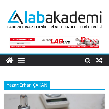
Skip
to
content
Yazar:
Erhan ÇAKAN