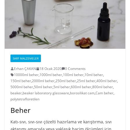
SARF MALZEMELER
Erhan ÇAKAN
18 Ocak 2020
0 Comments
10000ml beher
,
1000ml beher
,
100ml beher
,
10ml beher
,
150ml beher
,
2000ml beher
,
250ml beher
,
25ml beher
,
400ml beher
,
5000ml beher
,
50ml beher
,
5ml beher
,
600ml beher
,
800ml beher
,
beaker
,
beaker laboratory glassware
,
borosilikat cam
,
Cam beher
,
polytetrafloretilen
Beher
Katı-sıvı, sıvı-sıvı çözelti hazırlama ve karıştırma, sıvı
aktarımı amacıyla veya yaklaşık hacim ölçümleri için