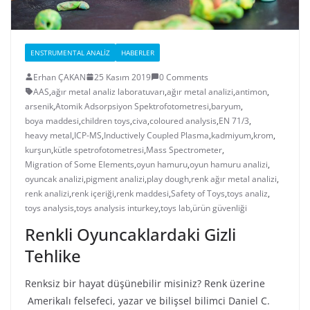
ENSTRUMENTAL ANALIZ
HABERLER
Erhan ÇAKAN
25 Kasım 2019
0 Comments
AAS
,
ağır metal analiz laboratuvarı
,
ağır metal analizi
,
antimon
,
arsenik
,
Atomik Adsorpsiyon Spektrofotometresi
,
baryum
,
boya maddesi
,
children toys
,
civa
,
coloured analysis
,
EN 71/3
,
heavy metal
,
ICP-MS
,
Inductively Coupled Plasma
,
kadmiyum
,
krom
,
kurşun
,
kütle spetrofotometresi
,
Mass Spectrometer
,
Migration of Some Elements
,
oyun hamuru
,
oyun hamuru analizi
,
oyuncak analizi
,
pigment analizi
,
play dough
,
renk ağır metal analizi
,
renk analizi
,
renk içeriği
,
renk maddesi
,
Safety of Toys
,
toys analiz
,
toys analysis
,
toys analysis inturkey
,
toys lab
,
ürün güvenliği
Renkli Oyuncaklardaki Gizli
Tehlike
Renksiz bir hayat düşünebilir misiniz? Renk üzerine
Amerikalı felsefeci, yazar ve bilişsel bilimci Daniel C.