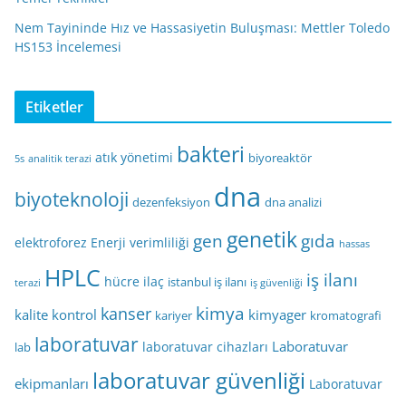
Nem Tayininde Hız ve Hassasiyetin Buluşması: Mettler Toledo
HS153 İncelemesi
Etiketler
bakteri
atık yönetimi
biyoreaktör
5s
analitik terazi
dna
biyoteknoloji
dezenfeksiyon
dna analizi
genetik
gen
gıda
elektroforez
Enerji verimliliği
hassas
HPLC
iş ilanı
hücre
ilaç
istanbul iş ilanı
terazi
iş güvenliği
kimya
kanser
kalite kontrol
kimyager
kariyer
kromatografi
laboratuvar
Laboratuvar
laboratuvar cihazları
lab
laboratuvar güvenliği
ekipmanları
Laboratuvar