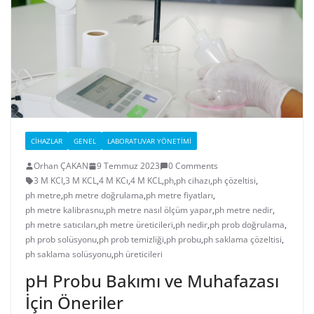
CIHAZLAR
GENEL
LABORATUVAR YÖNETIMI
Orhan ÇAKAN
9 Temmuz 2023
0 Comments
3 M KCI
,
3 M KCL
,
4 M KCı
,
4 M KCL
,
ph
,
ph cihazı
,
ph çözeltisi
,
ph metre
,
ph metre doğrulama
,
ph metre fiyatları
,
ph metre kalibrasnu
,
ph metre nasıl ölçüm yapar
,
ph metre nedir
,
ph metre satıcıları
,
ph metre üreticileri
,
ph nedir
,
ph prob doğrulama
,
ph prob solüsyonu
,
ph prob temizliği
,
ph probu
,
ph saklama çözeltisi
,
ph saklama solüsyonu
,
ph üreticileri
pH Probu Bakımı ve Muhafazası
İçin Öneriler