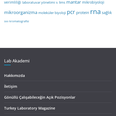
mantar
verimliliği
mikrobiyoloji
laboratuvar yönetimi
lims
lc
rna
pcr
mikroorganizma
protein
sağlık
moleküler biyoloji
sıvı kromatografisi
Lab Akademi
Hakkımızda
İletişim
Gönüllü Çalışabileceğin Açık Pozisyonlar
Turkey Laboratory Magazine