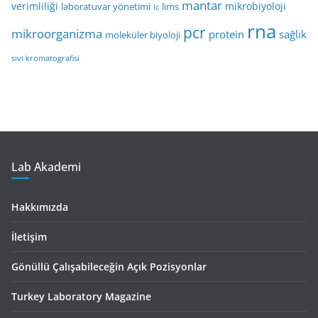
mantar
verimliliği
mikrobiyoloji
laboratuvar yönetimi
lims
lc
rna
pcr
mikroorganizma
protein
sağlık
moleküler biyoloji
sıvı kromatografisi
Lab Akademi
Hakkımızda
İletişim
Gönüllü Çalışabileceğin Açık Pozisyonlar
Turkey Laboratory Magazine