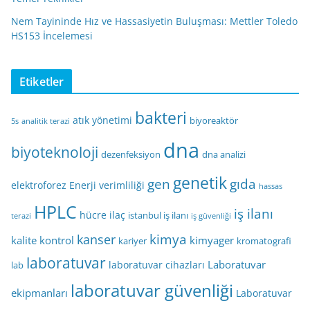
Nem Tayininde Hız ve Hassasiyetin Buluşması: Mettler Toledo
HS153 İncelemesi
Etiketler
bakteri
atık yönetimi
biyoreaktör
5s
analitik terazi
dna
biyoteknoloji
dezenfeksiyon
dna analizi
genetik
gen
gıda
elektroforez
Enerji verimliliği
hassas
HPLC
iş ilanı
hücre
ilaç
istanbul iş ilanı
terazi
iş güvenliği
kimya
kanser
kalite kontrol
kimyager
kariyer
kromatografi
laboratuvar
Laboratuvar
laboratuvar cihazları
lab
laboratuvar güvenliği
ekipmanları
Laboratuvar