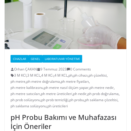
CIHAZLAR
GENEL
LABORATUVAR YÖNETIMI
Orhan ÇAKAN
9 Temmuz 2023
0 Comments
3 M KCI
,
3 M KCL
,
4 M KCı
,
4 M KCL
,
ph
,
ph cihazı
,
ph çözeltisi
,
ph metre
,
ph metre doğrulama
,
ph metre fiyatları
,
ph metre kalibrasnu
,
ph metre nasıl ölçüm yapar
,
ph metre nedir
,
ph metre satıcıları
,
ph metre üreticileri
,
ph nedir
,
ph prob doğrulama
,
ph prob solüsyonu
,
ph prob temizliği
,
ph probu
,
ph saklama çözeltisi
,
ph saklama solüsyonu
,
ph üreticileri
pH Probu Bakımı ve Muhafazası
İçin Öneriler