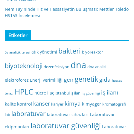
Nem Tayininde Hız ve Hassasiyetin Buluşması: Mettler Toledo
HS153 İncelemesi
Etiketler
bakteri
atık yönetimi
biyoreaktör
5s
analitik terazi
dna
biyoteknoloji
dezenfeksiyon
dna analizi
genetik
gen
gıda
elektroforez
Enerji verimliliği
hassas
HPLC
iş ilanı
hücre
ilaç
istanbul iş ilanı
terazi
iş güvenliği
kimya
kanser
kalite kontrol
kimyager
kariyer
kromatografi
laboratuvar
Laboratuvar
laboratuvar cihazları
lab
laboratuvar güvenliği
ekipmanları
Laboratuvar