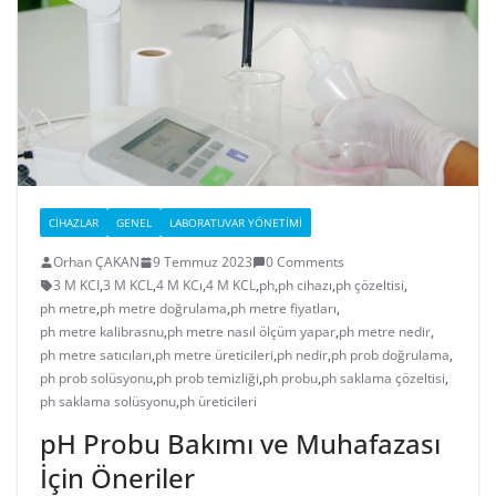
CIHAZLAR
GENEL
LABORATUVAR YÖNETIMI
Orhan ÇAKAN
9 Temmuz 2023
0 Comments
3 M KCI
,
3 M KCL
,
4 M KCı
,
4 M KCL
,
ph
,
ph cihazı
,
ph çözeltisi
,
ph metre
,
ph metre doğrulama
,
ph metre fiyatları
,
ph metre kalibrasnu
,
ph metre nasıl ölçüm yapar
,
ph metre nedir
,
ph metre satıcıları
,
ph metre üreticileri
,
ph nedir
,
ph prob doğrulama
,
ph prob solüsyonu
,
ph prob temizliği
,
ph probu
,
ph saklama çözeltisi
,
ph saklama solüsyonu
,
ph üreticileri
pH Probu Bakımı ve Muhafazası
İçin Öneriler