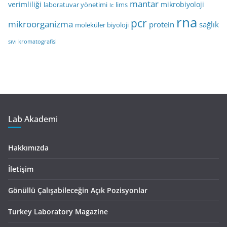
mantar
verimliliği
mikrobiyoloji
laboratuvar yönetimi
lims
lc
rna
pcr
mikroorganizma
protein
sağlık
moleküler biyoloji
sıvı kromatografisi
Lab Akademi
Hakkımızda
İletişim
Gönüllü Çalışabileceğin Açık Pozisyonlar
Turkey Laboratory Magazine