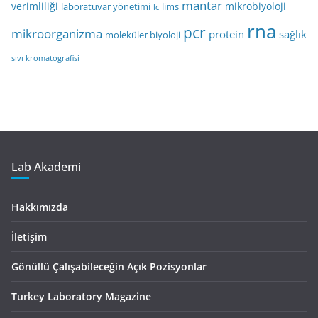
mantar
verimliliği
mikrobiyoloji
laboratuvar yönetimi
lims
lc
rna
pcr
mikroorganizma
protein
sağlık
moleküler biyoloji
sıvı kromatografisi
Lab Akademi
Hakkımızda
İletişim
Gönüllü Çalışabileceğin Açık Pozisyonlar
Turkey Laboratory Magazine