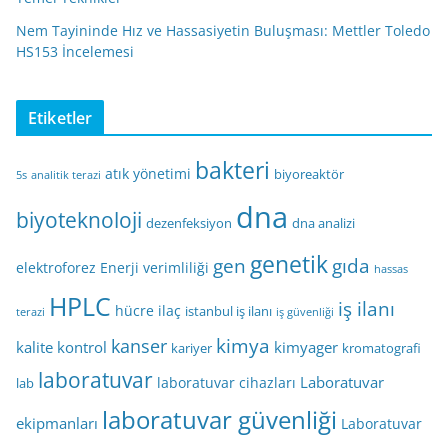
Nem Tayininde Hız ve Hassasiyetin Buluşması: Mettler Toledo
HS153 İncelemesi
Etiketler
bakteri
atık yönetimi
biyoreaktör
5s
analitik terazi
dna
biyoteknoloji
dezenfeksiyon
dna analizi
genetik
gen
gıda
elektroforez
Enerji verimliliği
hassas
HPLC
iş ilanı
hücre
ilaç
istanbul iş ilanı
terazi
iş güvenliği
kimya
kanser
kalite kontrol
kimyager
kariyer
kromatografi
laboratuvar
Laboratuvar
laboratuvar cihazları
lab
laboratuvar güvenliği
ekipmanları
Laboratuvar