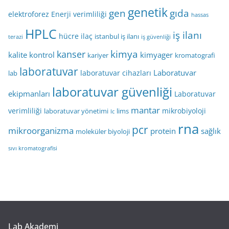
genetik
gen
gıda
elektroforez
Enerji verimliliği
hassas
HPLC
iş ilanı
hücre
ilaç
istanbul iş ilanı
terazi
iş güvenliği
kimya
kanser
kalite kontrol
kimyager
kariyer
kromatografi
laboratuvar
Laboratuvar
laboratuvar cihazları
lab
laboratuvar güvenliği
ekipmanları
Laboratuvar
mantar
verimliliği
mikrobiyoloji
laboratuvar yönetimi
lims
lc
rna
pcr
mikroorganizma
protein
sağlık
moleküler biyoloji
sıvı kromatografisi
Lab Akademi