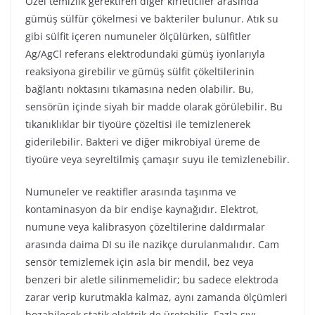
Özel temizlik gerektiren diğer kirleticiler arasında
gümüş sülfür çökelmesi ve bakteriler bulunur. Atık su
gibi sülfit içeren numuneler ölçülürken, sülfitler
Ag/AgCl referans elektrodundaki gümüş iyonlarıyla
reaksiyona girebilir ve gümüş sülfit çökeltilerinin
bağlantı noktasını tıkamasına neden olabilir. Bu,
sensörün içinde siyah bir madde olarak görülebilir. Bu
tıkanıklıklar bir tiyoüre çözeltisi ile temizlenerek
giderilebilir. Bakteri ve diğer mikrobiyal üreme de
tiyoüre veya seyreltilmiş çamaşır suyu ile temizlenebilir.
Numuneler ve reaktifler arasında taşınma ve
kontaminasyon da bir endişe kaynağıdır. Elektrot,
numune veya kalibrasyon çözeltilerine daldırmalar
arasında daima DI su ile nazikçe durulanmalıdır. Cam
sensör temizlemek için asla bir mendil, bez veya
benzeri bir aletle silinmemelidir; bu sadece elektroda
zarar verip kurutmakla kalmaz, aynı zamanda ölçümleri
bozabilecek statik elektrik de üretebilir. Fazla sıvı