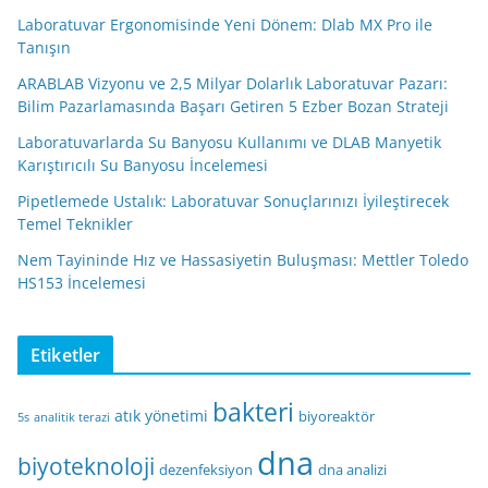
Laboratuvar Ergonomisinde Yeni Dönem: Dlab MX Pro ile
Tanışın
ARABLAB Vizyonu ve 2,5 Milyar Dolarlık Laboratuvar Pazarı:
Bilim Pazarlamasında Başarı Getiren 5 Ezber Bozan Strateji
Laboratuvarlarda Su Banyosu Kullanımı ve DLAB Manyetik
Karıştırıcılı Su Banyosu İncelemesi
Pipetlemede Ustalık: Laboratuvar Sonuçlarınızı İyileştirecek
Temel Teknikler
Nem Tayininde Hız ve Hassasiyetin Buluşması: Mettler Toledo
HS153 İncelemesi
Etiketler
bakteri
atık yönetimi
biyoreaktör
5s
analitik terazi
dna
biyoteknoloji
dezenfeksiyon
dna analizi