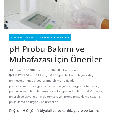
CIHAZLAR
GENEL
LABORATUVAR YÖNETIMI
pH Probu Bakımı ve
Muhafazası İçin Öneriler
Orhan ÇAKAN
9 Temmuz 2023
0 Comments
3 M KCI
,
3 M KCL
,
4 M KCı
,
4 M KCL
,
ph
,
ph cihazı
,
ph çözeltisi
,
ph metre
,
ph metre doğrulama
,
ph metre fiyatları
,
ph metre kalibrasnu
,
ph metre nasıl ölçüm yapar
,
ph metre nedir
,
ph metre satıcıları
,
ph metre üreticileri
,
ph nedir
,
ph prob doğrulama
,
ph prob solüsyonu
,
ph prob temizliği
,
ph probu
,
ph saklama çözeltisi
,
ph saklama solüsyonu
,
ph üreticileri
Doğru pH ölçümü biyoloji ve eczacılık, çevre ve tarım,