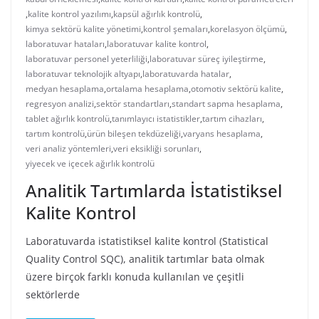
,
kalite kontrol yazılımı
,
kapsül ağırlık kontrolü
,
kimya sektörü kalite yönetimi
,
kontrol şemaları
,
korelasyon ölçümü
,
laboratuvar hataları
,
laboratuvar kalite kontrol
,
laboratuvar personel yeterliliği
,
laboratuvar süreç iyileştirme
,
laboratuvar teknolojik altyapı
,
laboratuvarda hatalar
,
medyan hesaplama
,
ortalama hesaplama
,
otomotiv sektörü kalite
,
regresyon analizi
,
sektör standartları
,
standart sapma hesaplama
,
tablet ağırlık kontrolü
,
tanımlayıcı istatistikler
,
tartım cihazları
,
tartım kontrolü
,
ürün bileşen tekdüzeliği
,
varyans hesaplama
,
veri analiz yöntemleri
,
veri eksikliği sorunları
,
yiyecek ve içecek ağırlık kontrolü
Analitik Tartımlarda İstatistiksel
Kalite Kontrol
Laboratuvarda istatistiksel kalite kontrol (Statistical
Quality Control SQC), analitik tartımlar bata olmak
üzere birçok farklı konuda kullanılan ve çeşitli
sektörlerde