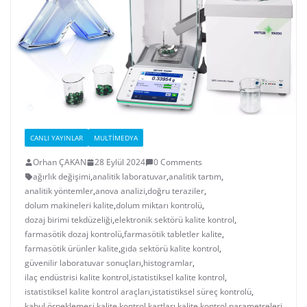
CANLI YAYINLAR
MULTIMEDYA
Orhan ÇAKAN
28 Eylül 2024
0 Comments
ağırlık değişimi
,
analitik laboratuvar
,
analitik tartım
,
analitik yöntemler
,
anova analizi
,
doğru teraziler
,
dolum makineleri kalite
,
dolum miktarı kontrolü
,
dozaj birimi tekdüzeliği
,
elektronik sektörü kalite kontrol
,
farmasötik dozaj kontrolü
,
farmasötik tabletler kalite
,
farmasötik ürünler kalite
,
gıda sektörü kalite kontrol
,
güvenilir laboratuvar sonuçları
,
histogramlar
,
ilaç endüstrisi kalite kontrol
,
istatistiksel kalite kontrol
,
istatistiksel kalite kontrol araçları
,
istatistiksel süreç kontrolü
,
kabul örneklemesi
,
kalite kontrol kartları
,
kalite kontrol parametreleri