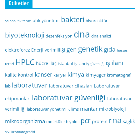
Etiketler
bakteri
atık yönetimi
biyoreaktör
5s
analitik terazi
dna
biyoteknoloji
dezenfeksiyon
dna analizi
genetik
gen
gıda
elektroforez
Enerji verimliliği
hassas
HPLC
iş ilanı
hücre
ilaç
istanbul iş ilanı
terazi
iş güvenliği
kimya
kanser
kalite kontrol
kimyager
kariyer
kromatografi
laboratuvar
Laboratuvar
laboratuvar cihazları
lab
laboratuvar güvenliği
ekipmanları
Laboratuvar
mantar
verimliliği
mikrobiyoloji
laboratuvar yönetimi
lims
lc
rna
pcr
mikroorganizma
protein
sağlık
moleküler biyoloji
sıvı kromatografisi