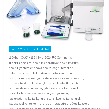
CANLI YAYINLAR
MULTIMEDYA
Orhan ÇAKAN
28 Eylül 2024
0 Comments
ağırlık değişimi
,
analitik laboratuvar
,
analitik tartım
,
analitik yöntemler
,
anova analizi
,
doğru teraziler
,
dolum makineleri kalite
,
dolum miktarı kontrolü
,
dozaj birimi tekdüzeliği
,
elektronik sektörü kalite kontrol
,
farmasötik dozaj kontrolü
,
farmasötik tabletler kalite
,
farmasötik ürünler kalite
,
gıda sektörü kalite kontrol
,
güvenilir laboratuvar sonuçları
,
histogramlar
,
ilaç endüstrisi kalite kontrol
,
istatistiksel kalite kontrol
,
istatistiksel kalite kontrol araçları
,
istatistiksel süreç kontrolü
,
kabul örneklemesi
,
kalite kontrol kartları
,
kalite kontrol parametreleri