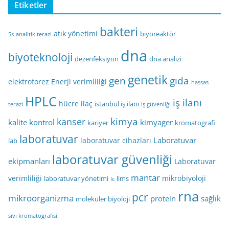
Etiketler
bakteri
atık yönetimi
biyoreaktör
5s
analitik terazi
dna
biyoteknoloji
dezenfeksiyon
dna analizi
genetik
gen
gıda
elektroforez
Enerji verimliliği
hassas
HPLC
iş ilanı
hücre
ilaç
istanbul iş ilanı
terazi
iş güvenliği
kimya
kanser
kalite kontrol
kimyager
kariyer
kromatografi
laboratuvar
Laboratuvar
laboratuvar cihazları
lab
laboratuvar güvenliği
ekipmanları
Laboratuvar
mantar
verimliliği
mikrobiyoloji
laboratuvar yönetimi
lims
lc
rna
pcr
mikroorganizma
protein
sağlık
moleküler biyoloji
sıvı kromatografisi