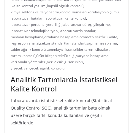
,
kalite kontrol yazılımı
,
kapsül ağırlık kontrolü
,
kimya sektörü kalite yönetimi
,
kontrol şemaları
,
korelasyon ölçümü
,
laboratuvar hataları
,
laboratuvar kalite kontrol
,
laboratuvar personel yeterliliği
,
laboratuvar süreç iyileştirme
,
laboratuvar teknolojik altyapı
,
laboratuvarda hatalar
,
medyan hesaplama
,
ortalama hesaplama
,
otomotiv sektörü kalite
,
regresyon analizi
,
sektör standartları
,
standart sapma hesaplama
,
tablet ağırlık kontrolü
,
tanımlayıcı istatistikler
,
tartım cihazları
,
tartım kontrolü
,
ürün bileşen tekdüzeliği
,
varyans hesaplama
,
veri analiz yöntemleri
,
veri eksikliği sorunları
,
yiyecek ve içecek ağırlık kontrolü
Analitik Tartımlarda İstatistiksel
Kalite Kontrol
Laboratuvarda istatistiksel kalite kontrol (Statistical
Quality Control SQC), analitik tartımlar bata olmak
üzere birçok farklı konuda kullanılan ve çeşitli
sektörlerde