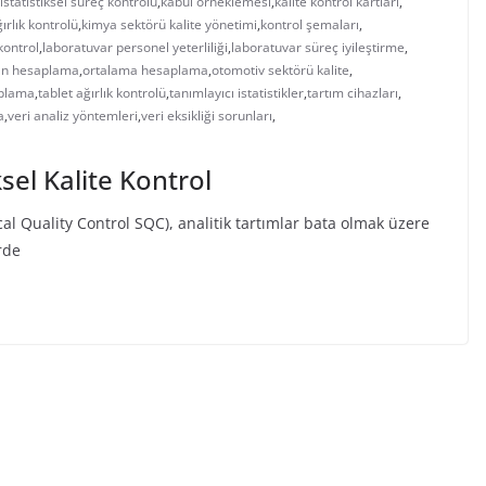
istatistiksel süreç kontrolü
,
kabul örneklemesi
,
kalite kontrol kartları
,
ırlık kontrolü
,
kimya sektörü kalite yönetimi
,
kontrol şemaları
,
kontrol
,
laboratuvar personel yeterliliği
,
laboratuvar süreç iyileştirme
,
n hesaplama
,
ortalama hesaplama
,
otomotiv sektörü kalite
,
aplama
,
tablet ağırlık kontrolü
,
tanımlayıcı istatistikler
,
tartım cihazları
,
a
,
veri analiz yöntemleri
,
veri eksikliği sorunları
,
ksel Kalite Kontrol
ical Quality Control SQC), analitik tartımlar bata olmak üzere
rde