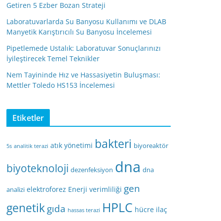
Getiren 5 Ezber Bozan Strateji
Laboratuvarlarda Su Banyosu Kullanımı ve DLAB
Manyetik Karıştırıcılı Su Banyosu İncelemesi
Pipetlemede Ustalık: Laboratuvar Sonuçlarınızı
İyileştirecek Temel Teknikler
Nem Tayininde Hız ve Hassasiyetin Buluşması:
Mettler Toledo HS153 İncelemesi
Etiketler
bakteri
atık yönetimi
biyoreaktör
5s
analitik terazi
dna
biyoteknoloji
dezenfeksiyon
dna
gen
elektroforez
Enerji verimliliği
analizi
HPLC
genetik
gıda
hücre
ilaç
hassas terazi