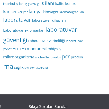
iş ilanı
kalite kontrol
istanbul iş ilanı
iş güvenliği
kimya
kanser
kimyager
kariyer
kromatografi
lab
laboratuvar
laboratuvar cihazları
laboratuvar
Laboratuvar ekipmanları
güvenliği
Laboratuvar verimliliği
laboratuvar
mantar
mikrobiyoloji
yönetimi
lims
lc
pcr
mikroorganizma
protein
moleküler biyoloji
rna
sağlık
sıvı kromatografisi
!
Sıkça Sorulan Sorular