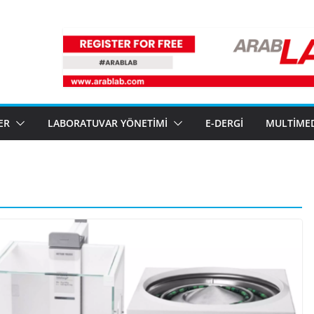
ER
LABORATUVAR YÖNETIMI
E-DERGI
MULTIME