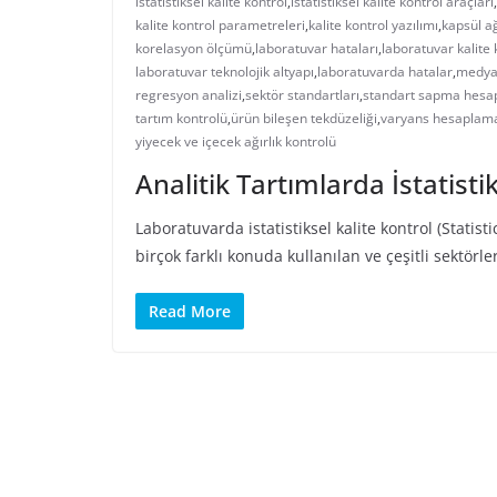
istatistiksel kalite kontrol
,
istatistiksel kalite kontrol araçları
,
kalite kontrol parametreleri
,
kalite kontrol yazılımı
,
kapsül ağ
korelasyon ölçümü
,
laboratuvar hataları
,
laboratuvar kalite 
laboratuvar teknolojik altyapı
,
laboratuvarda hatalar
,
medya
regresyon analizi
,
sektör standartları
,
standart sapma hes
tartım kontrolü
,
ürün bileşen tekdüzeliği
,
varyans hesaplam
yiyecek ve içecek ağırlık kontrolü
Analitik Tartımlarda İstatisti
Laboratuvarda istatistiksel kalite kontrol (Statist
birçok farklı konuda kullanılan ve çeşitli sektörle
Read More