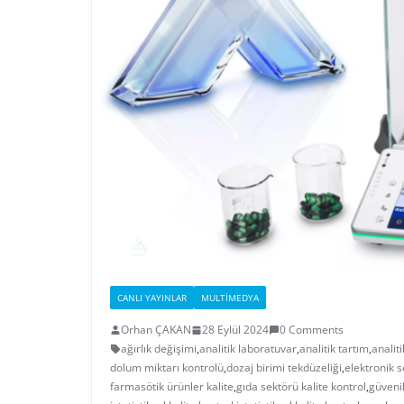
CANLI YAYINLAR
MULTIMEDYA
Orhan ÇAKAN
28 Eylül 2024
0 Comments
ağırlık değişimi
,
analitik laboratuvar
,
analitik tartım
,
analit
dolum miktarı kontrolü
,
dozaj birimi tekdüzeliği
,
elektronik s
farmasötik ürünler kalite
,
gıda sektörü kalite kontrol
,
güvenil