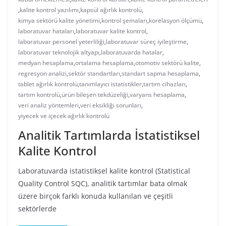
,
kalite kontrol yazılımı
,
kapsül ağırlık kontrolü
,
kimya sektörü kalite yönetimi
,
kontrol şemaları
,
korelasyon ölçümü
,
laboratuvar hataları
,
laboratuvar kalite kontrol
,
laboratuvar personel yeterliliği
,
laboratuvar süreç iyileştirme
,
laboratuvar teknolojik altyapı
,
laboratuvarda hatalar
,
medyan hesaplama
,
ortalama hesaplama
,
otomotiv sektörü kalite
,
regresyon analizi
,
sektör standartları
,
standart sapma hesaplama
,
tablet ağırlık kontrolü
,
tanımlayıcı istatistikler
,
tartım cihazları
,
tartım kontrolü
,
ürün bileşen tekdüzeliği
,
varyans hesaplama
,
veri analiz yöntemleri
,
veri eksikliği sorunları
,
yiyecek ve içecek ağırlık kontrolü
Analitik Tartımlarda İstatistiksel
Kalite Kontrol
Laboratuvarda istatistiksel kalite kontrol (Statistical
Quality Control SQC), analitik tartımlar bata olmak
üzere birçok farklı konuda kullanılan ve çeşitli
sektörlerde