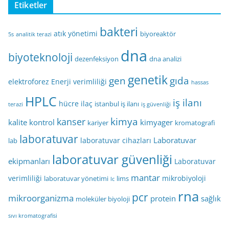
Etiketler
bakteri
atık yönetimi
biyoreaktör
5s
analitik terazi
dna
biyoteknoloji
dezenfeksiyon
dna analizi
genetik
gen
gıda
elektroforez
Enerji verimliliği
hassas
HPLC
iş ilanı
hücre
ilaç
istanbul iş ilanı
terazi
iş güvenliği
kimya
kanser
kalite kontrol
kimyager
kariyer
kromatografi
laboratuvar
Laboratuvar
laboratuvar cihazları
lab
laboratuvar güvenliği
ekipmanları
Laboratuvar
mantar
verimliliği
mikrobiyoloji
laboratuvar yönetimi
lims
lc
rna
pcr
mikroorganizma
protein
sağlık
moleküler biyoloji
sıvı kromatografisi