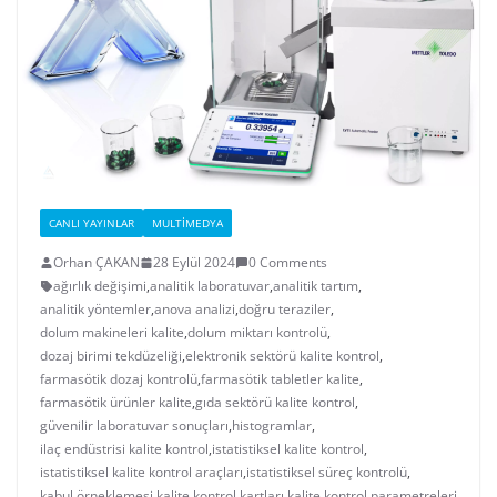
CANLI YAYINLAR
MULTIMEDYA
Orhan ÇAKAN
28 Eylül 2024
0 Comments
ağırlık değişimi
,
analitik laboratuvar
,
analitik tartım
,
analitik yöntemler
,
anova analizi
,
doğru teraziler
,
dolum makineleri kalite
,
dolum miktarı kontrolü
,
dozaj birimi tekdüzeliği
,
elektronik sektörü kalite kontrol
,
farmasötik dozaj kontrolü
,
farmasötik tabletler kalite
,
farmasötik ürünler kalite
,
gıda sektörü kalite kontrol
,
güvenilir laboratuvar sonuçları
,
histogramlar
,
ilaç endüstrisi kalite kontrol
,
istatistiksel kalite kontrol
,
istatistiksel kalite kontrol araçları
,
istatistiksel süreç kontrolü
,
kabul örneklemesi
,
kalite kontrol kartları
,
kalite kontrol parametreleri