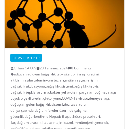
BILIMSEL HABERLER
Orhan ÇAKAN
23 Temmuz 2024
0 Comments
adjuvan
,
adjuvan bağışıklık tepkisi
,
alt birim aşı üretimi
,
alt birim aşıları
,
alüminyum tuzları
,
antijen
,
aşı
,
aşı erişimi
,
bağışıklık aktivasyonu
,
bağışıklık sistemi
,
bağışıklık tepkisi
,
bağışıklık tepkisi artırma
,
bakteriyel protein parçaları
,
boğmaca aşısı
,
büyük ölçekli üretim
,
çinko iyonu
,
COVID-19 virüsü
,
deneysel aşı
,
doğuştan gelen bağışıklık sistemi
,
doz tasarrufu
,
dünya çapında dağıtım
,
fareler üzerinde çalışma
,
güvenlik değerlendirme
,
Hepatit B aşısı
,
hücre proteinleri
,
ilaç dağıtım aracı
,
iltihaplanma
,
imidazol
,
immünojenik yetenek
,
lenf düğümleri
,
makrofajlar
,
metal-organik çerçeve
,