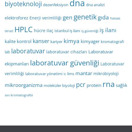
dna
biyoteknoloji
dezenfeksiyon
dna analizi
genetik
gen
gıda
elektroforez
Enerji verimliliği
hassas
HPLC
iş ilanı
hücre
ilaç
istanbul iş ilanı
terazi
iş güvenliği
kimya
kanser
kalite kontrol
kimyager
kariyer
kromatografi
laboratuvar
Laboratuvar
laboratuvar cihazları
lab
laboratuvar güvenliği
ekipmanları
Laboratuvar
mantar
verimliliği
mikrobiyoloji
laboratuvar yönetimi
lims
lc
rna
pcr
mikroorganizma
protein
sağlık
moleküler biyoloji
sıvı kromatografisi