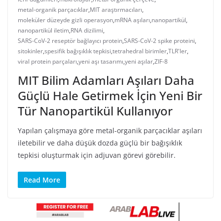
metal-organik parçacıklar
,
MIT araştırmacıları
,
moleküler düzeyde gizli operasyon
,
mRNA aşıları
,
nanopartikül
,
nanopartikül iletim
,
RNA dizilimi
,
SARS-CoV-2 reseptör bağlayıcı protein
,
SARS-CoV-2 spike proteini
,
sitokinler
,
spesifik bağışıklık tepkisi
,
tetrahedral birimler
,
TLR'ler
,
viral protein parçaları
,
yeni aşı tasarımı
,
yeni aşılar
,
ZIF-8
MIT Bilim Adamları Aşıları Daha
Güçlü Hale Getirmek İçin Yeni Bir
Tür Nanopartikül Kullanıyor
Yapılan çalışmaya göre metal-organik parçacıklar aşıları
iletebilir ve daha düşük dozda güçlü bir bağışıklık
tepkisi oluşturmak için adjuvan görevi görebilir.
Read More