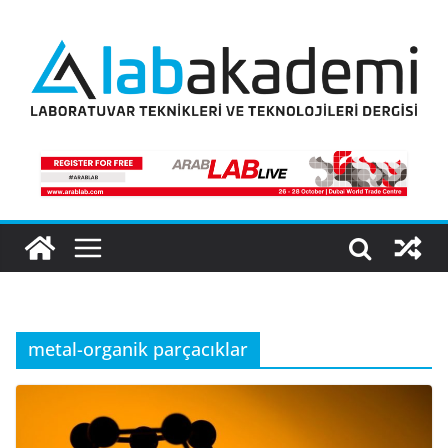
Skip
to
content
metal-organik parçacıklar