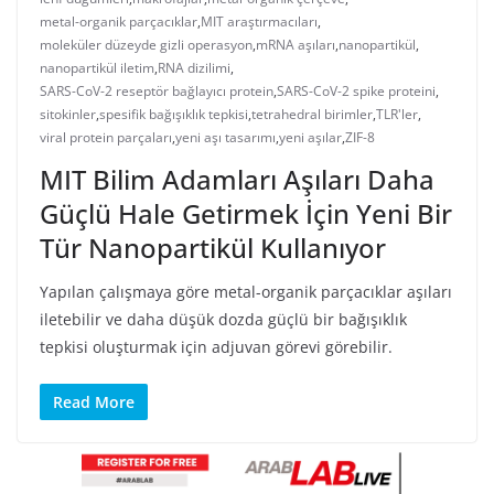
metal-organik parçacıklar
,
MIT araştırmacıları
,
moleküler düzeyde gizli operasyon
,
mRNA aşıları
,
nanopartikül
,
nanopartikül iletim
,
RNA dizilimi
,
SARS-CoV-2 reseptör bağlayıcı protein
,
SARS-CoV-2 spike proteini
,
sitokinler
,
spesifik bağışıklık tepkisi
,
tetrahedral birimler
,
TLR'ler
,
viral protein parçaları
,
yeni aşı tasarımı
,
yeni aşılar
,
ZIF-8
MIT Bilim Adamları Aşıları Daha
Güçlü Hale Getirmek İçin Yeni Bir
Tür Nanopartikül Kullanıyor
Yapılan çalışmaya göre metal-organik parçacıklar aşıları
iletebilir ve daha düşük dozda güçlü bir bağışıklık
tepkisi oluşturmak için adjuvan görevi görebilir.
Read More