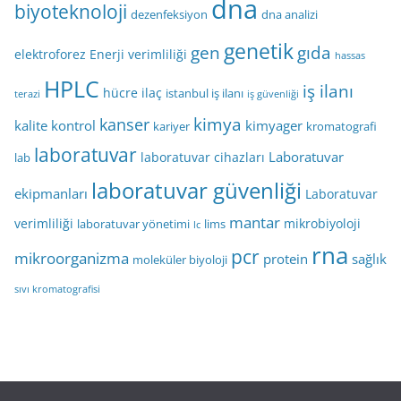
dna
biyoteknoloji
dezenfeksiyon
dna analizi
genetik
gen
gıda
elektroforez
Enerji verimliliği
hassas
HPLC
iş ilanı
hücre
ilaç
istanbul iş ilanı
terazi
iş güvenliği
kimya
kanser
kalite kontrol
kimyager
kariyer
kromatografi
laboratuvar
Laboratuvar
laboratuvar cihazları
lab
laboratuvar güvenliği
ekipmanları
Laboratuvar
mantar
verimliliği
mikrobiyoloji
laboratuvar yönetimi
lims
lc
rna
pcr
mikroorganizma
protein
sağlık
moleküler biyoloji
sıvı kromatografisi