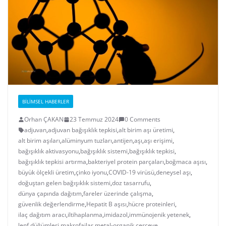
BILIMSEL HABERLER
Orhan ÇAKAN
23 Temmuz 2024
0 Comments
adjuvan
,
adjuvan bağışıklık tepkisi
,
alt birim aşı üretimi
,
alt birim aşıları
,
alüminyum tuzları
,
antijen
,
aşı
,
aşı erişimi
,
bağışıklık aktivasyonu
,
bağışıklık sistemi
,
bağışıklık tepkisi
,
bağışıklık tepkisi artırma
,
bakteriyel protein parçaları
,
boğmaca aşısı
,
büyük ölçekli üretim
,
çinko iyonu
,
COVID-19 virüsü
,
deneysel aşı
,
doğuştan gelen bağışıklık sistemi
,
doz tasarrufu
,
dünya çapında dağıtım
,
fareler üzerinde çalışma
,
güvenlik değerlendirme
,
Hepatit B aşısı
,
hücre proteinleri
,
ilaç dağıtım aracı
,
iltihaplanma
,
imidazol
,
immünojenik yetenek
,
lenf düğümleri
,
makrofajlar
,
metal-organik çerçeve
,