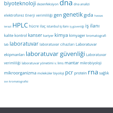
dna
biyoteknoloji
dezenfeksiyon
dna analizi
genetik
gen
gıda
elektroforez
Enerji verimliliği
hassas
HPLC
iş ilanı
hücre
ilaç
istanbul iş ilanı
terazi
iş güvenliği
kimya
kanser
kalite kontrol
kimyager
kariyer
kromatografi
laboratuvar
Laboratuvar
laboratuvar cihazları
lab
laboratuvar güvenliği
ekipmanları
Laboratuvar
mantar
verimliliği
mikrobiyoloji
laboratuvar yönetimi
lims
lc
rna
pcr
mikroorganizma
protein
sağlık
moleküler biyoloji
sıvı kromatografisi