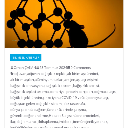
BILIMSEL HABERLER
Orhan ÇAKAN
23 Temmuz 2024
0 Comments
adjuvan
,
adjuvan bağışıklık tepkisi
,
alt birim aşı üretimi
,
alt birim aşıları
,
alüminyum tuzları
,
antijen
,
aşı
,
aşı erişimi
,
bağışıklık aktivasyonu
,
bağışıklık sistemi
,
bağışıklık tepkisi
,
bağışıklık tepkisi artırma
,
bakteriyel protein parçaları
,
boğmaca aşısı
,
büyük ölçekli üretim
,
çinko iyonu
,
COVID-19 virüsü
,
deneysel aşı
,
doğuştan gelen bağışıklık sistemi
,
doz tasarrufu
,
dünya çapında dağıtım
,
fareler üzerinde çalışma
,
güvenlik değerlendirme
,
Hepatit B aşısı
,
hücre proteinleri
,
ilaç dağıtım aracı
,
iltihaplanma
,
imidazol
,
immünojenik yetenek
,
lenf düğümleri
,
makrofajlar
,
metal-organik çerçeve
,