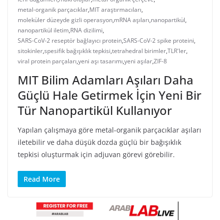
metal-organik parçacıklar
,
MIT araştırmacıları
,
moleküler düzeyde gizli operasyon
,
mRNA aşıları
,
nanopartikül
,
nanopartikül iletim
,
RNA dizilimi
,
SARS-CoV-2 reseptör bağlayıcı protein
,
SARS-CoV-2 spike proteini
,
sitokinler
,
spesifik bağışıklık tepkisi
,
tetrahedral birimler
,
TLR'ler
,
viral protein parçaları
,
yeni aşı tasarımı
,
yeni aşılar
,
ZIF-8
MIT Bilim Adamları Aşıları Daha
Güçlü Hale Getirmek İçin Yeni Bir
Tür Nanopartikül Kullanıyor
Yapılan çalışmaya göre metal-organik parçacıklar aşıları
iletebilir ve daha düşük dozda güçlü bir bağışıklık
tepkisi oluşturmak için adjuvan görevi görebilir.
Read More