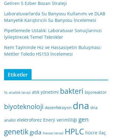
Getiren 5 Ezber Bozan Strateji
Laboratuvarlarda Su Banyosu Kullanımı ve DLAB
Manyetik Karıştırıcılı Su Banyosu İncelemesi
Pipetlemede Ustalık: Laboratuvar Sonuçlarınızı
İyileştirecek Temel Teknikler
Nem Tayininde Hız ve Hassasiyetin Buluşması:
Mettler Toledo HS153 İncelemesi
Etiketler
bakteri
atık yönetimi
biyoreaktör
5s
analitik terazi
dna
biyoteknoloji
dezenfeksiyon
dna
gen
elektroforez
Enerji verimliliği
analizi
HPLC
genetik
gıda
hücre
ilaç
hassas terazi