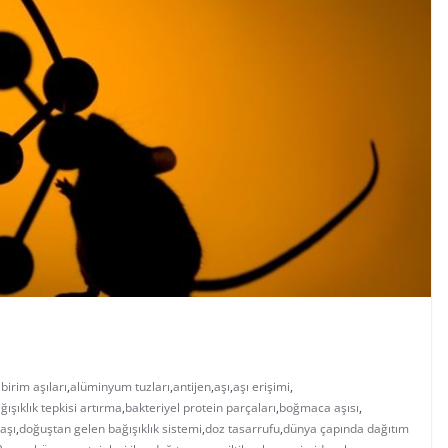
 birim aşıları
,
alüminyum tuzları
,
antijen
,
aşı
,
aşı erişimi
,
ğışıklık tepkisi artırma
,
bakteriyel protein parçaları
,
boğmaca aşısı
,
aşı
,
doğuştan gelen bağışıklık sistemi
,
doz tasarrufu
,
dünya çapında dağıtım