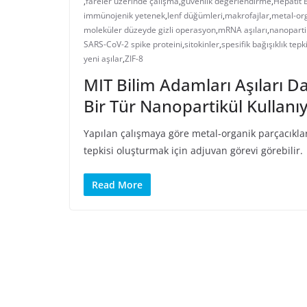
,
fareler üzerinde çalışma
,
güvenlik değerlendirme
,
Hepatit B
immünojenik yetenek
,
lenf düğümleri
,
makrofajlar
,
metal-or
moleküler düzeyde gizli operasyon
,
mRNA aşıları
,
nanoparti
SARS-CoV-2 spike proteini
,
sitokinler
,
spesifik bağışıklık tepki
yeni aşılar
,
ZIF-8
MIT Bilim Adamları Aşıları D
Bir Tür Nanopartikül Kullanı
Yapılan çalışmaya göre metal-organik parçacıklar 
tepkisi oluşturmak için adjuvan görevi görebilir.
Read More