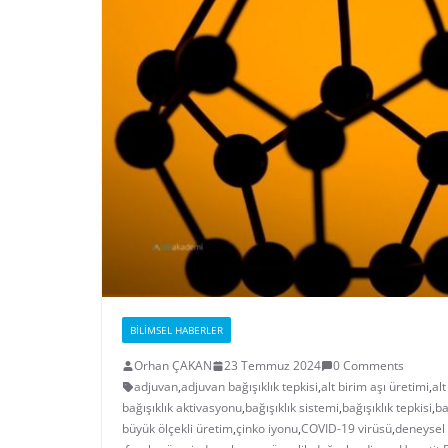
BILIMSEL HABERLER
Orhan ÇAKAN
23 Temmuz 2024
0 Comments
adjuvan
,
adjuvan bağışıklık tepkisi
,
alt birim aşı üretimi
,
alt
bağışıklık aktivasyonu
,
bağışıklık sistemi
,
bağışıklık tepkisi
,
ba
büyük ölçekli üretim
,
çinko iyonu
,
COVID-19 virüsü
,
deneysel 