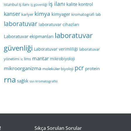
iş ilanı
kalite kontrol
istanbul iş ilanı
iş güvenliği
kimya
kanser
kimyager
kariyer
kromatografi
lab
laboratuvar
laboratuvar cihazları
laboratuvar
Laboratuvar ekipmanları
güvenliği
Laboratuvar verimliliği
laboratuvar
mantar
mikrobiyoloji
yönetimi
lims
lc
pcr
mikroorganizma
protein
moleküler biyoloji
rna
sağlık
sıvı kromatografisi
!
Sıkça Sorulan Sorular