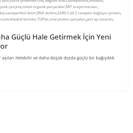
 aşısı
,
hücre proteinleri
,
ilaç dağıtım aracı
,
iltihaplanma
,
imidazol
,
ganik çerçeve
,
metal-organik parçacıklar
,
MIT araştırmacıları
,
kül
,
nanopartikül iletim
,
RNA dizilimi
,
SARS-CoV-2 reseptör bağlayıcı protein
,
si
,
tetrahedral birimler
,
TLR'ler
,
viral protein parçaları
,
yeni aşı tasarımı
,
aha Güçlü Hale Getirmek İçin Yeni
yor
aşıları iletebilir ve daha düşük dozda güçlü bir bağışıklık