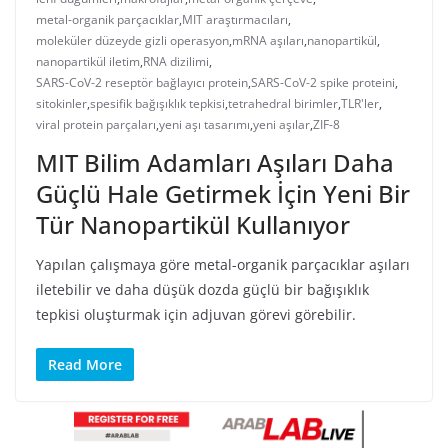
metal-organik parçacıklar
,
MIT araştırmacıları
,
moleküler düzeyde gizli operasyon
,
mRNA aşıları
,
nanopartikül
,
nanopartikül iletim
,
RNA dizilimi
,
SARS-CoV-2 reseptör bağlayıcı protein
,
SARS-CoV-2 spike proteini
,
sitokinler
,
spesifik bağışıklık tepkisi
,
tetrahedral birimler
,
TLR'ler
,
viral protein parçaları
,
yeni aşı tasarımı
,
yeni aşılar
,
ZIF-8
MIT Bilim Adamları Aşıları Daha
Güçlü Hale Getirmek İçin Yeni Bir
Tür Nanopartikül Kullanıyor
Yapılan çalışmaya göre metal-organik parçacıklar aşıları
iletebilir ve daha düşük dozda güçlü bir bağışıklık
tepkisi oluşturmak için adjuvan görevi görebilir.
Read More