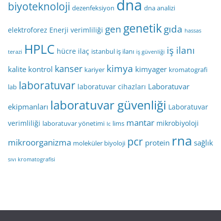
dna
biyoteknoloji
dezenfeksiyon
dna analizi
genetik
gen
gıda
elektroforez
Enerji verimliliği
hassas
HPLC
iş ilanı
hücre
ilaç
istanbul iş ilanı
terazi
iş güvenliği
kimya
kanser
kalite kontrol
kimyager
kariyer
kromatografi
laboratuvar
Laboratuvar
laboratuvar cihazları
lab
laboratuvar güvenliği
ekipmanları
Laboratuvar
mantar
verimliliği
mikrobiyoloji
laboratuvar yönetimi
lims
lc
rna
pcr
mikroorganizma
protein
sağlık
moleküler biyoloji
sıvı kromatografisi