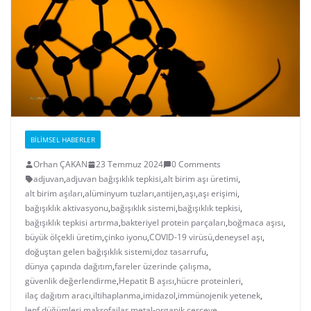
BILIMSEL HABERLER
Orhan ÇAKAN
23 Temmuz 2024
0 Comments
adjuvan
,
adjuvan bağışıklık tepkisi
,
alt birim aşı üretimi
,
alt birim aşıları
,
alüminyum tuzları
,
antijen
,
aşı
,
aşı erişimi
,
bağışıklık aktivasyonu
,
bağışıklık sistemi
,
bağışıklık tepkisi
,
bağışıklık tepkisi artırma
,
bakteriyel protein parçaları
,
boğmaca aşısı
,
büyük ölçekli üretim
,
çinko iyonu
,
COVID-19 virüsü
,
deneysel aşı
,
doğuştan gelen bağışıklık sistemi
,
doz tasarrufu
,
dünya çapında dağıtım
,
fareler üzerinde çalışma
,
güvenlik değerlendirme
,
Hepatit B aşısı
,
hücre proteinleri
,
ilaç dağıtım aracı
,
iltihaplanma
,
imidazol
,
immünojenik yetenek
,
lenf düğümleri
,
makrofajlar
,
metal-organik çerçeve
,