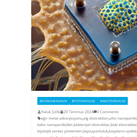
BIYOMÜHENDISLIK
BIYOTEKNOLOJI
NANOTEKNOLOJI
Haluk Çelik
20 Temmuz 2024
0 Comments
ağır metal adsorpsiyonu
,
alg ekstraktları
,
altın nanopartik
bakır nanopartiküller
,
bakteriyel ekstraktlar
,
bitki ekstraktlar
biyolojik sentez yöntemleri
,
biyouyumluluk
,
boyaların uzakla