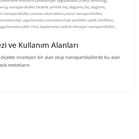
,
elektronik endüstrisi
,
endüstriyel uygulamalar
,
Enerji verimliliği
,
müş nanopartiküller
,
hedefe yönelik ilaç dağıtımı
,
ilaç dağıtımı
,
t nanopartiküller
,
mantar ekstraktları
,
metal nanopartiküller
,
anoteknoloji uygulamaları
,
nanoteknolojik yenilikler
,
optik özellikler
,
uygulamaları
,
tıbbi cihaz kaplamaları
,
toksik olmayan nanopartiküller
,
zi ve Kullanım Alanları
ölçekte inceleyen bir alan olup nanopartiküllerde bu alan
asik metotların