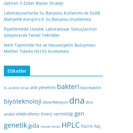
Getiren 5 Ezber Bozan Strateji
Laboratuvarlarda Su Banyosu Kullanımı ve DLAB
Manyetik Karıştırıcılı Su Banyosu İncelemesi
Pipetlemede Ustalık: Laboratuvar Sonuçlarınızı
İyileştirecek Temel Teknikler
Nem Tayininde Hız ve Hassasiyetin Buluşması:
Mettler Toledo HS153 İncelemesi
Etiketler
bakteri
atık yönetimi
biyoreaktör
5s
analitik terazi
dna
biyoteknoloji
dezenfeksiyon
dna
gen
elektroforez
Enerji verimliliği
analizi
HPLC
genetik
gıda
hücre
ilaç
hassas terazi