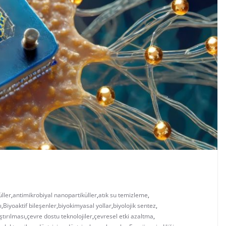
üller
,
antimikrobiyal nanopartiküller
,
atık su temizleme
,
ı
,
Biyoaktif bileşenler
,
biyokimyasal yollar
,
biyolojik sentez
,
ştırılması
,
çevre dostu teknolojiler
,
çevresel etki azaltma
,