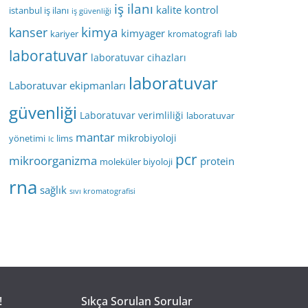
iş ilanı
kalite kontrol
istanbul iş ilanı
iş güvenliği
kimya
kanser
kimyager
kariyer
kromatografi
lab
laboratuvar
laboratuvar cihazları
laboratuvar
Laboratuvar ekipmanları
güvenliği
Laboratuvar verimliliği
laboratuvar
mantar
mikrobiyoloji
yönetimi
lims
lc
pcr
mikroorganizma
protein
moleküler biyoloji
rna
sağlık
sıvı kromatografisi
!
Sıkça Sorulan Sorular