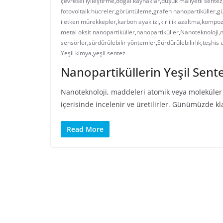
çevresel iyileştirme
,
doğal kaynaklar
,
düşük maliyetli sentez
fotovoltaik hücreler
,
görüntüleme
,
grafen nanopartiküller
,
gü
iletken mürekkepler
,
karbon ayak izi
,
kirlilik azaltma
,
kompozi
metal oksit nanopartiküller
,
nanopartiküller
,
Nanoteknoloji
,
n
sensörler
,
sürdürülebilir yöntemler
,
Sürdürülebilirlik
,
teşhis 
Yeşil kimya
,
yeşil sentez
Nanopartiküllerin Yeşil Sente
Nanoteknoloji, maddeleri atomik veya moleküler 
içerisinde incelenir ve üretilirler. Günümüzde kl
Read More