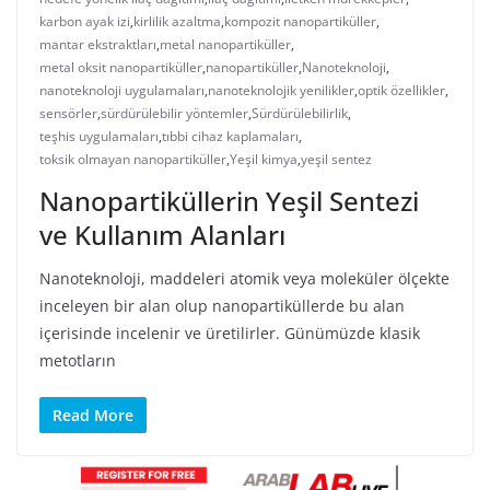
karbon ayak izi
,
kirlilik azaltma
,
kompozit nanopartiküller
,
mantar ekstraktları
,
metal nanopartiküller
,
metal oksit nanopartiküller
,
nanopartiküller
,
Nanoteknoloji
,
nanoteknoloji uygulamaları
,
nanoteknolojik yenilikler
,
optik özellikler
,
sensörler
,
sürdürülebilir yöntemler
,
Sürdürülebilirlik
,
teşhis uygulamaları
,
tıbbi cihaz kaplamaları
,
toksik olmayan nanopartiküller
,
Yeşil kimya
,
yeşil sentez
Nanopartiküllerin Yeşil Sentezi
ve Kullanım Alanları
Nanoteknoloji, maddeleri atomik veya moleküler ölçekte
inceleyen bir alan olup nanopartiküllerde bu alan
içerisinde incelenir ve üretilirler. Günümüzde klasik
metotların
Read More