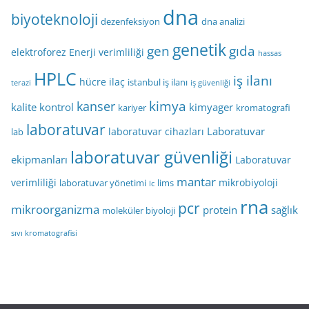
dna
biyoteknoloji
dezenfeksiyon
dna analizi
genetik
gen
gıda
elektroforez
Enerji verimliliği
hassas
HPLC
iş ilanı
hücre
ilaç
istanbul iş ilanı
terazi
iş güvenliği
kimya
kanser
kalite kontrol
kimyager
kariyer
kromatografi
laboratuvar
Laboratuvar
laboratuvar cihazları
lab
laboratuvar güvenliği
ekipmanları
Laboratuvar
mantar
verimliliği
mikrobiyoloji
laboratuvar yönetimi
lims
lc
rna
pcr
mikroorganizma
protein
sağlık
moleküler biyoloji
sıvı kromatografisi