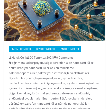
BIYOMÜHENDISLIK
BIYOTEKNOLOJI
NANOTEKNOLOJI
Haluk Çelik
20 Temmuz 2024
0 Comments
ağır metal adsorpsiyonu
,
alg ekstraktları
,
altın nanopartiküller
,
antimikrobiyal nanopartiküller
,
atık su temizleme
,
bakır nanopartiküller
,
bakteriyel ekstraktlar
,
bitki ekstraktları
,
Biyoaktif bileşenler
,
biyokimyasal yollar
,
biyolojik sentez
,
biyolojik sentez yöntemleri
,
biyouyumluluk
,
boyaların uzaklaştırılması
,
çevre dostu teknolojiler
,
çevresel etki azaltma
,
çevresel iyileştirme
,
doğal kaynaklar
,
düşük maliyetli sentez
,
elektronik endüstrisi
,
endüstriyel uygulamalar
,
Enerji verimliliği
,
fotovoltaik hücreler
,
görüntüleme
,
grafen nanopartiküller
,
gümüş nanopartiküller
,
hedefe yönelik ilaç dağıtımı
,
ilaç dağıtımı
,
iletken mürekkepler
,