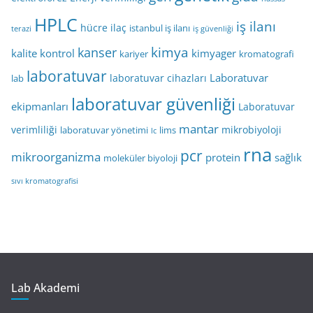
HPLC
iş ilanı
hücre
ilaç
istanbul iş ilanı
terazi
iş güvenliği
kimya
kanser
kalite kontrol
kimyager
kariyer
kromatografi
laboratuvar
Laboratuvar
laboratuvar cihazları
lab
laboratuvar güvenliği
ekipmanları
Laboratuvar
mantar
verimliliği
mikrobiyoloji
laboratuvar yönetimi
lims
lc
rna
pcr
mikroorganizma
protein
sağlık
moleküler biyoloji
sıvı kromatografisi
Lab Akademi