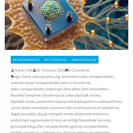
BIYOMÜHENDISLIK
BIYOTEKNOLOJI
NANOTEKNOLOJI
Haluk Çelik
20 Temmuz 2024
0 Comments
ağır metal adsorpsiyonu
,
alg ekstraktları
,
altın nanopartiküller
,
antimikrobiyal nanopartiküller
,
atık su temizleme
,
bakır nanopartiküller
,
bakteriyel ekstraktlar
,
bitki ekstraktları
,
Biyoaktif bileşenler
,
biyokimyasal yollar
,
biyolojik sentez
,
biyolojik sentez yöntemleri
,
biyouyumluluk
,
boyaların uzaklaştırılması
,
çevre dostu teknolojiler
,
çevresel etki azaltma
,
çevresel iyileştirme
,
doğal kaynaklar
,
düşük maliyetli sentez
,
elektronik endüstrisi
,
endüstriyel uygulamalar
,
Enerji verimliliği
,
fotovoltaik hücreler
,
görüntüleme
,
grafen nanopartiküller
,
gümüş nanopartiküller
,
hedefe yönelik ilaç dağıtımı
,
ilaç dağıtımı
,
iletken mürekkepler
,