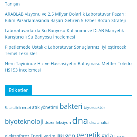
Tanışın
ARABLAB Vizyonu ve 2,5 Milyar Dolarlık Laboratuvar Pazarı:
Bilim Pazarlamasında Başarı Getiren 5 Ezber Bozan Strateji
Laboratuvarlarda Su Banyosu Kullanımı ve DLAB Manyetik
Karıştırıcılı Su Banyosu İncelemesi
Pipetlemede Ustalık: Laboratuvar Sonuçlarınızı İyileştirecek
Temel Teknikler
Nem Tayininde Hız ve Hassasiyetin Buluşması: Mettler Toledo
HS153 İncelemesi
Etiketler
bakteri
atık yönetimi
biyoreaktör
5s
analitik terazi
dna
biyoteknoloji
dezenfeksiyon
dna analizi
genetik
gen
gıda
elektroforez
Enerji verimliliği
hassas