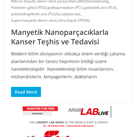
Mikron boyutlu demir oksit parçacıkları
,
MRI
,
Nanoteknoloji
,
Polietilen glikol (PEG)
,
polikaprolakton (PCL)
,
polilaktik asit (PLA)
,
polilaktikoglikolik asit (PLGA)
,
radyoterapi
,
Supermanyetik demir oksit
,
Ultra küçük SPIONs
Manyetik Nanoparçacıklarla
Kanser Teşhis ve Tedavisi
Modern bilim dünyasının oldukça önem verdiği çalışma
alanlarından bir tanesi hepimizin bildiği üzere
nanoteknolojidir. Nanoteknoloji bilim insanlarının,
mühendislerin, kimyagerlerin, doktorların
Read More