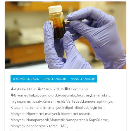
BIYOMÜHENDISLIK
BIYOTEKNOLOJI
NANOTEKNOLOJI
Aybüke Elif US
22 Aralık 2019
0 Comments
Biyomedikal
,
biyoteknoloji
,
biyouyumlu
,
dekstran
,
Demir oksit
,
ilaç taşınımı
,
invaziv
,
Kanser Teşhis Ve Tedavi
,
kemoterapi
,
kimya
,
Kitosan
,
malzeme bilimi
,
manyetik dipol- dipol etkileşimleri
,
Manyetik Hipertermi
,
manyetik hipertermi tedavisi
,
Manyetik Nanoparçacık
,
Manyetik Nanoparçacık Kapsülleme
,
Manyetik nanoparçacık temelli MRI
,