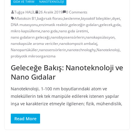
GIDA VE TARIM
NANOTEKNOLOJI
Tuğçe HALİL
26 Aralık 2019
0 Comments
Aflatoksin B1
,
bağırsak florası
,
beslenme
,
biyoaktif bileşikler
,
diyet
,
DNA mutasyonu
,
enzimatik reaktör
,
geleceğin gıdaları
,
gelecek
,
gıda
,
mikro kapsülleme
,
nano gıda
,
nano gıda üretimi
,
nano gıdaların geleceği
,
nanobiyosensörlerin
,
nanokapsülasyon
,
nanokapsüle aroma vericiler
,
nanokompozit ambalaj
,
Nanopartüküller
,
nanosensörlerin
,
nanotechnologhy
,
Nanoteknoloji
,
probiyotik mikroorganizma
Geleceğe Bakış: Nanoteknoloji ve
Nano Gıdalar
Nanoteknoloji, 1-100 nm boyutlarındaki atom ve
moleküllerin tek tek manipüle edilerek istenen yapılar
inşa ve karakterize etmeyle ilgilenen; fizik, mühendislik,
Read More