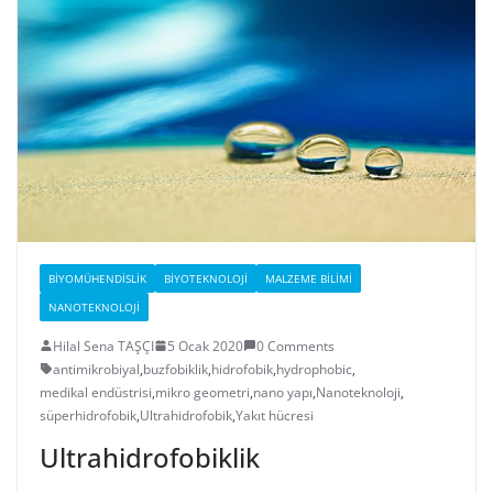
BIYOMÜHENDISLIK
BIYOTEKNOLOJI
MALZEME BILIMI
NANOTEKNOLOJI
Hilal Sena TAŞÇI
5 Ocak 2020
0 Comments
antimikrobiyal
,
buzfobiklik
,
hidrofobik
,
hydrophobic
,
medikal endüstrisi
,
mikro geometri
,
nano yapı
,
Nanoteknoloji
,
süperhidrofobik
,
Ultrahidrofobik
,
Yakıt hücresi
Ultrahidrofobiklik