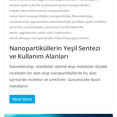
karbon ayak izi
,
kirlilik azaltma
,
kompozit nanopartiküller
,
mantar ekstraktları
,
metal nanopartiküller
,
metal oksit nanopartiküller
,
nanopartiküller
,
Nanoteknoloji
,
nanoteknoloji uygulamaları
,
nanoteknolojik yenilikler
,
optik özellikler
,
sensörler
,
sürdürülebilir yöntemler
,
Sürdürülebilirlik
,
teşhis uygulamaları
,
tıbbi cihaz kaplamaları
,
toksik olmayan nanopartiküller
,
Yeşil kimya
,
yeşil sentez
Nanopartiküllerin Yeşil Sentezi
ve Kullanım Alanları
Nanoteknoloji, maddeleri atomik veya moleküler ölçekte
inceleyen bir alan olup nanopartiküllerde bu alan
içerisinde incelenir ve üretilirler. Günümüzde klasik
metotların
Read More