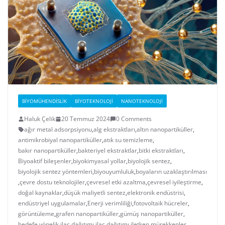
BIYOMÜHENDISLIK
BIYOTEKNOLOJI
NANOTEKNOLOJI
Haluk Çelik
20 Temmuz 2024
0 Comments
ağır metal adsorpsiyonu
,
alg ekstraktları
,
altın nanopartiküller
,
antimikrobiyal nanopartiküller
,
atık su temizleme
,
bakır nanopartiküller
,
bakteriyel ekstraktlar
,
bitki ekstraktları
,
Biyoaktif bileşenler
,
biyokimyasal yollar
,
biyolojik sentez
,
biyolojik sentez yöntemleri
,
biyouyumluluk
,
boyaların uzaklaştırılması
,
çevre dostu teknolojiler
,
çevresel etki azaltma
,
çevresel iyileştirme
,
doğal kaynaklar
,
düşük maliyetli sentez
,
elektronik endüstrisi
,
endüstriyel uygulamalar
,
Enerji verimliliği
,
fotovoltaik hücreler
,
görüntüleme
,
grafen nanopartiküller
,
gümüş nanopartiküller
,
hedefe yönelik ilaç dağıtımı
,
ilaç dağıtımı
,
iletken mürekkepler
,