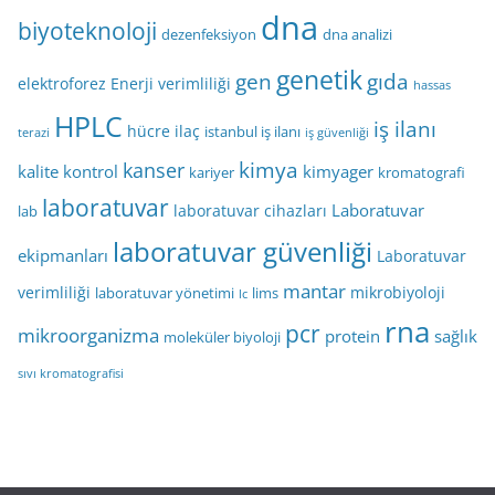
dna
biyoteknoloji
dezenfeksiyon
dna analizi
genetik
gen
gıda
elektroforez
Enerji verimliliği
hassas
HPLC
iş ilanı
hücre
ilaç
istanbul iş ilanı
terazi
iş güvenliği
kimya
kanser
kalite kontrol
kimyager
kariyer
kromatografi
laboratuvar
Laboratuvar
laboratuvar cihazları
lab
laboratuvar güvenliği
ekipmanları
Laboratuvar
mantar
verimliliği
mikrobiyoloji
laboratuvar yönetimi
lims
lc
rna
pcr
mikroorganizma
protein
sağlık
moleküler biyoloji
sıvı kromatografisi