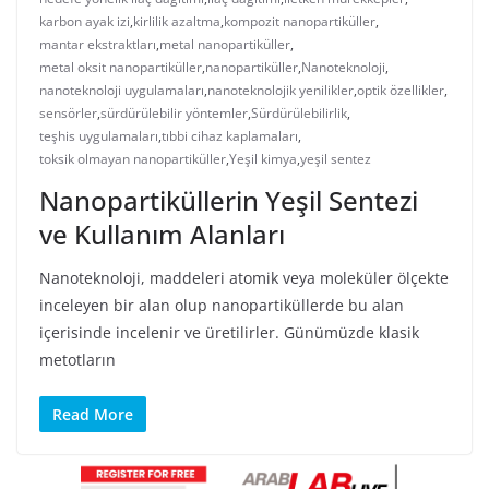
karbon ayak izi
,
kirlilik azaltma
,
kompozit nanopartiküller
,
mantar ekstraktları
,
metal nanopartiküller
,
metal oksit nanopartiküller
,
nanopartiküller
,
Nanoteknoloji
,
nanoteknoloji uygulamaları
,
nanoteknolojik yenilikler
,
optik özellikler
,
sensörler
,
sürdürülebilir yöntemler
,
Sürdürülebilirlik
,
teşhis uygulamaları
,
tıbbi cihaz kaplamaları
,
toksik olmayan nanopartiküller
,
Yeşil kimya
,
yeşil sentez
Nanopartiküllerin Yeşil Sentezi
ve Kullanım Alanları
Nanoteknoloji, maddeleri atomik veya moleküler ölçekte
inceleyen bir alan olup nanopartiküllerde bu alan
içerisinde incelenir ve üretilirler. Günümüzde klasik
metotların
Read More