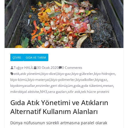
ÇEVRE
GIDA VE TARIM
Tuğçe HALİL
30 Ocak 2020
0 Comments
atık
,
atık yönetimi
,
biyo-dizel
,
biyo-gaz
,
biyo-gübreler
,
biyo-hidrojen
,
biyo-kömü
,
biyo-materyal
,
biyo-polimerler
,
biyoalkoller
,
biyogaz
,
biyokimyasallar
,
enzimler
,
geri dönüşüm
,
gıda
,
gıda tüketimi
,
metan
,
mikrobiyal aktivite
,
NH3
,
sera gazları
,
sıfır atık
,
tek hücre proteini
Gıda Atık Yönetimi ve Atıkların
Alternatif Kullanım Alanları
Dünya nüfusunun sürekli artmasına paralel olarak