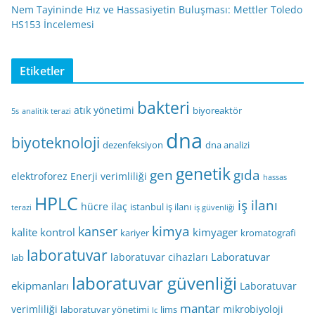
Nem Tayininde Hız ve Hassasiyetin Buluşması: Mettler Toledo
HS153 İncelemesi
Etiketler
bakteri
atık yönetimi
biyoreaktör
5s
analitik terazi
dna
biyoteknoloji
dezenfeksiyon
dna analizi
genetik
gen
gıda
elektroforez
Enerji verimliliği
hassas
HPLC
iş ilanı
hücre
ilaç
istanbul iş ilanı
terazi
iş güvenliği
kimya
kanser
kalite kontrol
kimyager
kariyer
kromatografi
laboratuvar
Laboratuvar
laboratuvar cihazları
lab
laboratuvar güvenliği
ekipmanları
Laboratuvar
mantar
verimliliği
mikrobiyoloji
laboratuvar yönetimi
lims
lc