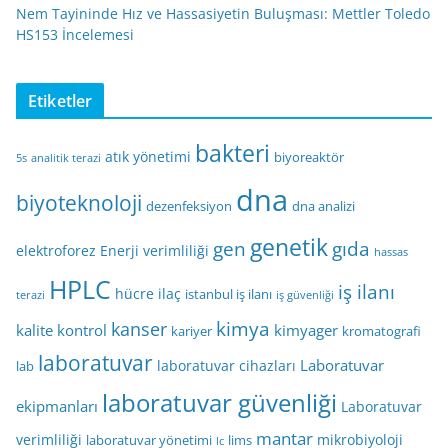
Nem Tayininde Hız ve Hassasiyetin Buluşması: Mettler Toledo
HS153 İncelemesi
Etiketler
bakteri
atık yönetimi
biyoreaktör
5s
analitik terazi
dna
biyoteknoloji
dezenfeksiyon
dna analizi
genetik
gen
gıda
elektroforez
Enerji verimliliği
hassas
HPLC
iş ilanı
hücre
ilaç
istanbul iş ilanı
terazi
iş güvenliği
kimya
kanser
kalite kontrol
kimyager
kariyer
kromatografi
laboratuvar
Laboratuvar
laboratuvar cihazları
lab
laboratuvar güvenliği
ekipmanları
Laboratuvar
mantar
verimliliği
mikrobiyoloji
laboratuvar yönetimi
lims
lc