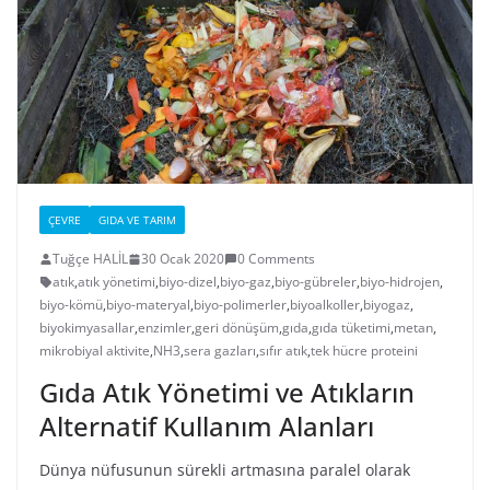
ÇEVRE
GIDA VE TARIM
Tuğçe HALİL
30 Ocak 2020
0 Comments
atık
,
atık yönetimi
,
biyo-dizel
,
biyo-gaz
,
biyo-gübreler
,
biyo-hidrojen
,
biyo-kömü
,
biyo-materyal
,
biyo-polimerler
,
biyoalkoller
,
biyogaz
,
biyokimyasallar
,
enzimler
,
geri dönüşüm
,
gıda
,
gıda tüketimi
,
metan
,
mikrobiyal aktivite
,
NH3
,
sera gazları
,
sıfır atık
,
tek hücre proteini
Gıda Atık Yönetimi ve Atıkların
Alternatif Kullanım Alanları
Dünya nüfusunun sürekli artmasına paralel olarak