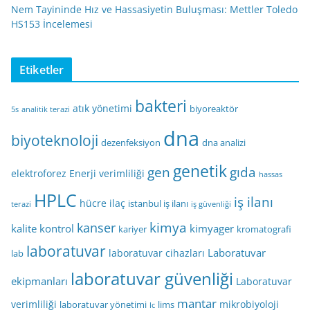
Nem Tayininde Hız ve Hassasiyetin Buluşması: Mettler Toledo
HS153 İncelemesi
Etiketler
bakteri
atık yönetimi
biyoreaktör
5s
analitik terazi
dna
biyoteknoloji
dezenfeksiyon
dna analizi
genetik
gen
gıda
elektroforez
Enerji verimliliği
hassas
HPLC
iş ilanı
hücre
ilaç
istanbul iş ilanı
terazi
iş güvenliği
kimya
kanser
kalite kontrol
kimyager
kariyer
kromatografi
laboratuvar
Laboratuvar
laboratuvar cihazları
lab
laboratuvar güvenliği
ekipmanları
Laboratuvar
mantar
verimliliği
mikrobiyoloji
laboratuvar yönetimi
lims
lc