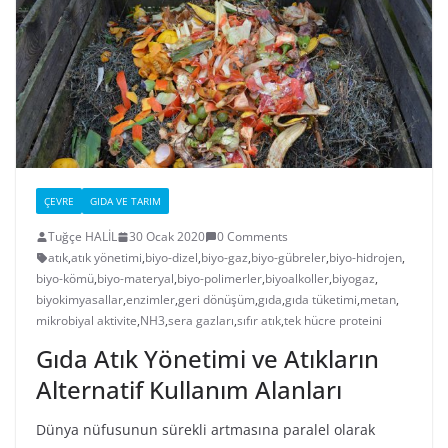
ÇEVRE
GIDA VE TARIM
Tuğçe HALİL
30 Ocak 2020
0 Comments
atık
,
atık yönetimi
,
biyo-dizel
,
biyo-gaz
,
biyo-gübreler
,
biyo-hidrojen
,
biyo-kömü
,
biyo-materyal
,
biyo-polimerler
,
biyoalkoller
,
biyogaz
,
biyokimyasallar
,
enzimler
,
geri dönüşüm
,
gıda
,
gıda tüketimi
,
metan
,
mikrobiyal aktivite
,
NH3
,
sera gazları
,
sıfır atık
,
tek hücre proteini
Gıda Atık Yönetimi ve Atıkların
Alternatif Kullanım Alanları
Dünya nüfusunun sürekli artmasına paralel olarak