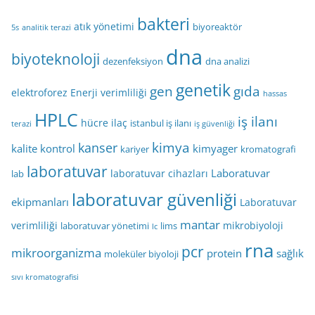
bakteri
atık yönetimi
biyoreaktör
5s
analitik terazi
dna
biyoteknoloji
dezenfeksiyon
dna analizi
genetik
gen
gıda
elektroforez
Enerji verimliliği
hassas
HPLC
iş ilanı
hücre
ilaç
istanbul iş ilanı
terazi
iş güvenliği
kimya
kanser
kalite kontrol
kimyager
kariyer
kromatografi
laboratuvar
Laboratuvar
laboratuvar cihazları
lab
laboratuvar güvenliği
ekipmanları
Laboratuvar
mantar
verimliliği
mikrobiyoloji
laboratuvar yönetimi
lims
lc
rna
pcr
mikroorganizma
protein
sağlık
moleküler biyoloji
sıvı kromatografisi