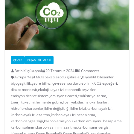
ÇEVRE
YAŞAM BILIMLERI
Fatih Küçükuysal
20 Temmuz 2024
0 Comments
Avrupa Yeşil Mutabakatı
,
azotlu gübreler
,
Biyoaktif bileşenler
,
biyoçeşitlilik
,
çevre bilinci
,
çevresel sürdürülebilirlik
,
CO2 eşdeğeri
,
diazot monoksit
,
ekolojik ayak izi
,
ekonomik teşvikler
,
emisyon ticaret sistemi
,
emisyon ticareti
,
endüstriyel tarım
,
Enerji tüketimi
,
fermente gübre
,
Fosil yakıtlar
,
halokarbonlar
,
hidroflorokarbonlar
,
iklim değişikliği
,
iklim krizi
,
karbon ayak izi
,
karbon ayak izi azaltma
,
karbon ayak izi hesaplama
,
karbon dengesizliği
,
karbon emisyonu
,
karbon emisyonu hesaplama
,
karbon salınımı
,
karbon salınımı azaltma
,
karbon sınır vergisi
,
küresel ısınma
,
Kyoto Protokolü
,
Kyoto Protokolü uygulamaları
,