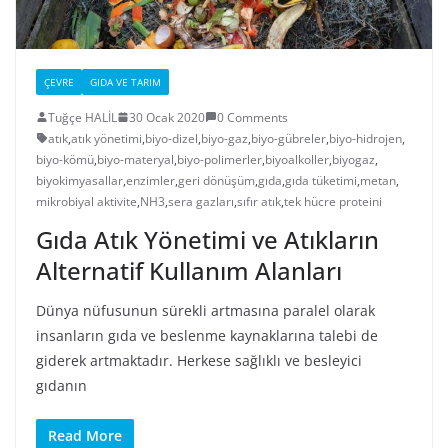
ÇEVRE
GIDA VE TARIM
Tuğçe HALİL
30 Ocak 2020
0 Comments
atık
,
atık yönetimi
,
biyo-dizel
,
biyo-gaz
,
biyo-gübreler
,
biyo-hidrojen
,
biyo-kömü
,
biyo-materyal
,
biyo-polimerler
,
biyoalkoller
,
biyogaz
,
biyokimyasallar
,
enzimler
,
geri dönüşüm
,
gıda
,
gıda tüketimi
,
metan
,
mikrobiyal aktivite
,
NH3
,
sera gazları
,
sıfır atık
,
tek hücre proteini
Gıda Atık Yönetimi ve Atıkların
Alternatif Kullanım Alanları
Dünya nüfusunun sürekli artmasına paralel olarak
insanların gıda ve beslenme kaynaklarına talebi de
giderek artmaktadır. Herkese sağlıklı ve besleyici
gıdanın
Read More