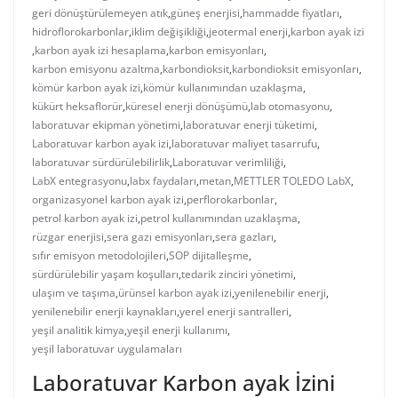
geri dönüştürülemeyen atık
,
güneş enerjisi
,
hammadde fiyatları
,
hidroflorokarbonlar
,
iklim değişikliği
,
jeotermal enerji
,
karbon ayak izi
,
karbon ayak izi hesaplama
,
karbon emisyonları
,
karbon emisyonu azaltma
,
karbondioksit
,
karbondioksit emisyonları
,
kömür karbon ayak izi
,
kömür kullanımından uzaklaşma
,
kükürt heksaflorür
,
küresel enerji dönüşümü
,
lab otomasyonu
,
laboratuvar ekipman yönetimi
,
laboratuvar enerji tüketimi
,
Laboratuvar karbon ayak izi
,
laboratuvar maliyet tasarrufu
,
laboratuvar sürdürülebilirlik
,
Laboratuvar verimliliği
,
LabX entegrasyonu
,
labx faydaları
,
metan
,
METTLER TOLEDO LabX
,
organizasyonel karbon ayak izi
,
perflorokarbonlar
,
petrol karbon ayak izi
,
petrol kullanımından uzaklaşma
,
rüzgar enerjisi
,
sera gazı emisyonları
,
sera gazları
,
sıfır emisyon metodolojileri
,
SOP dijitalleşme
,
sürdürülebilir yaşam koşulları
,
tedarik zinciri yönetimi
,
ulaşım ve taşıma
,
ürünsel karbon ayak izi
,
yenilenebilir enerji
,
yenilenebilir enerji kaynakları
,
yerel enerji santralleri
,
yeşil analitik kimya
,
yeşil enerji kullanımı
,
yeşil laboratuvar uygulamaları
Laboratuvar Karbon ayak İzini