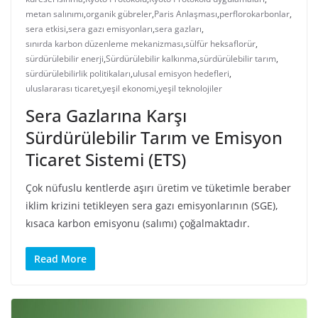
metan salınımı
,
organik gübreler
,
Paris Anlaşması
,
perflorokarbonlar
,
sera etkisi
,
sera gazı emisyonları
,
sera gazları
,
sınırda karbon düzenleme mekanizması
,
sülfür heksaflorür
,
sürdürülebilir enerji
,
Sürdürülebilir kalkınma
,
sürdürülebilir tarım
,
sürdürülebilirlik politikaları
,
ulusal emisyon hedefleri
,
uluslararası ticaret
,
yeşil ekonomi
,
yeşil teknolojiler
Sera Gazlarına Karşı
Sürdürülebilir Tarım ve Emisyon
Ticaret Sistemi (ETS)
Çok nüfuslu kentlerde aşırı üretim ve tüketimle beraber
iklim krizini tetikleyen sera gazı emisyonlarının (SGE),
kısaca karbon emisyonu (salımı) çoğalmaktadır.
Read More