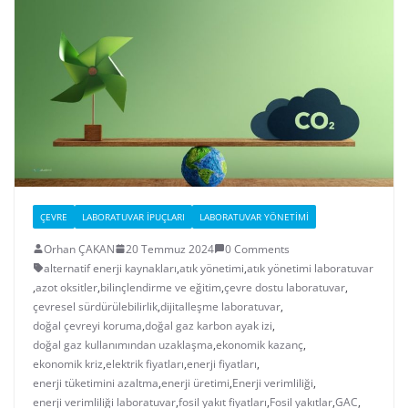
ÇEVRE
LABORATUVAR İPUÇLARI
LABORATUVAR YÖNETIMI
Orhan ÇAKAN
20 Temmuz 2024
0 Comments
alternatif enerji kaynakları
,
atık yönetimi
,
atık yönetimi laboratuvar
,
azot oksitler
,
bilinçlendirme ve eğitim
,
çevre dostu laboratuvar
,
çevresel sürdürülebilirlik
,
dijitalleşme laboratuvar
,
doğal çevreyi koruma
,
doğal gaz karbon ayak izi
,
doğal gaz kullanımından uzaklaşma
,
ekonomik kazanç
,
ekonomik kriz
,
elektrik fiyatları
,
enerji fiyatları
,
enerji tüketimini azaltma
,
enerji üretimi
,
Enerji verimliliği
,
enerji verimliliği laboratuvar
,
fosil yakıt fiyatları
,
Fosil yakıtlar
,
GAC
,