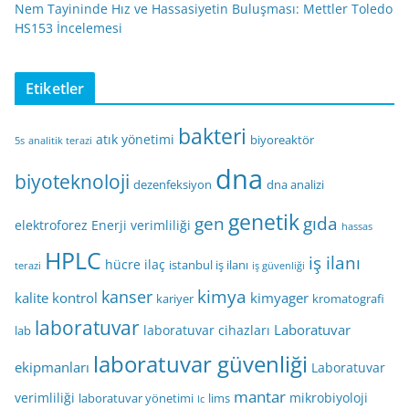
Nem Tayininde Hız ve Hassasiyetin Buluşması: Mettler Toledo
HS153 İncelemesi
Etiketler
bakteri
atık yönetimi
biyoreaktör
5s
analitik terazi
dna
biyoteknoloji
dezenfeksiyon
dna analizi
genetik
gen
gıda
elektroforez
Enerji verimliliği
hassas
HPLC
iş ilanı
hücre
ilaç
istanbul iş ilanı
terazi
iş güvenliği
kimya
kanser
kalite kontrol
kimyager
kariyer
kromatografi
laboratuvar
Laboratuvar
laboratuvar cihazları
lab
laboratuvar güvenliği
ekipmanları
Laboratuvar
mantar
verimliliği
mikrobiyoloji
laboratuvar yönetimi
lims
lc