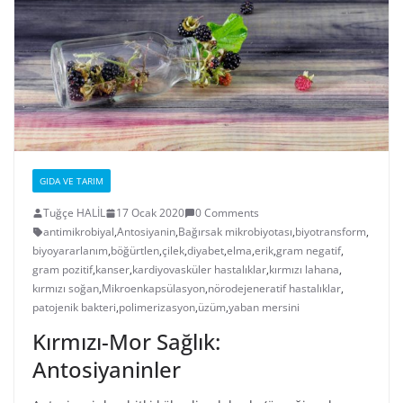
GIDA VE TARIM
Tuğçe HALİL
17 Ocak 2020
0 Comments
antimikrobiyal
,
Antosiyanin
,
Bağırsak mikrobiyotası
,
biyotransform
,
biyoyararlanım
,
böğürtlen
,
çilek
,
diyabet
,
elma
,
erik
,
gram negatif
,
gram pozitif
,
kanser
,
kardiyovasküler hastalıklar
,
kırmızı lahana
,
kırmızı soğan
,
Mikroenkapsülasyon
,
nörodejeneratif hastalıklar
,
patojenik bakteri
,
polimerizasyon
,
üzüm
,
yaban mersini
Kırmızı-Mor Sağlık:
Antosiyaninler