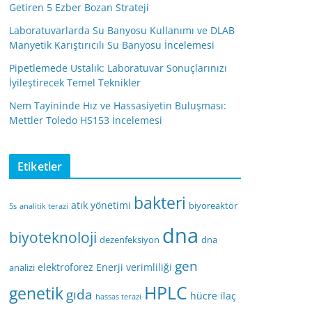
Getiren 5 Ezber Bozan Strateji
Laboratuvarlarda Su Banyosu Kullanımı ve DLAB
Manyetik Karıştırıcılı Su Banyosu İncelemesi
Pipetlemede Ustalık: Laboratuvar Sonuçlarınızı
İyileştirecek Temel Teknikler
Nem Tayininde Hız ve Hassasiyetin Buluşması:
Mettler Toledo HS153 İncelemesi
Etiketler
bakteri
atık yönetimi
biyoreaktör
5s
analitik terazi
dna
biyoteknoloji
dezenfeksiyon
dna
gen
elektroforez
Enerji verimliliği
analizi
HPLC
genetik
gıda
hücre
ilaç
hassas terazi