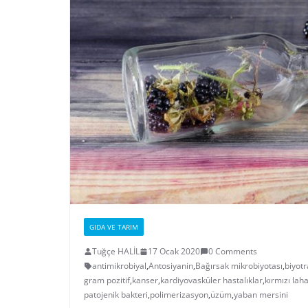
GIDA VE TARIM
Tuğçe HALİL
17 Ocak 2020
0 Comments
antimikrobiyal
,
Antosiyanin
,
Bağırsak mikrobiyotası
,
biyot
gram pozitif
,
kanser
,
kardiyovasküler hastalıklar
,
kırmızı lah
patojenik bakteri
,
polimerizasyon
,
üzüm
,
yaban mersini