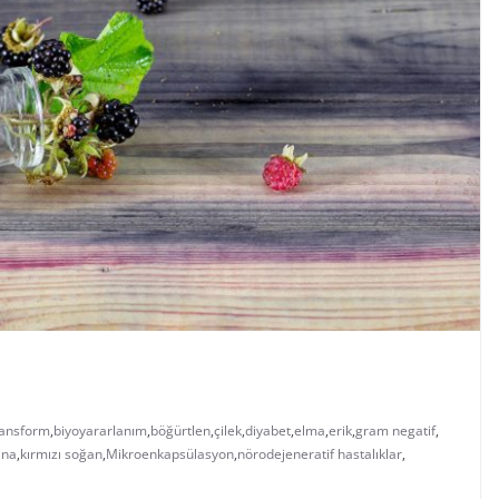
ransform
,
biyoyararlanım
,
böğürtlen
,
çilek
,
diyabet
,
elma
,
erik
,
gram negatif
,
ana
,
kırmızı soğan
,
Mikroenkapsülasyon
,
nörodejeneratif hastalıklar
,