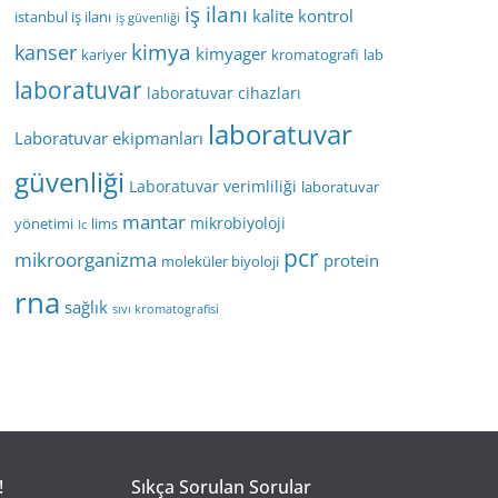
iş ilanı
kalite kontrol
istanbul iş ilanı
iş güvenliği
kimya
kanser
kimyager
kariyer
kromatografi
lab
laboratuvar
laboratuvar cihazları
laboratuvar
Laboratuvar ekipmanları
güvenliği
Laboratuvar verimliliği
laboratuvar
mantar
mikrobiyoloji
yönetimi
lims
lc
pcr
mikroorganizma
protein
moleküler biyoloji
rna
sağlık
sıvı kromatografisi
!
Sıkça Sorulan Sorular