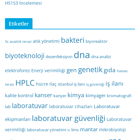
HS153 İncelemesi
Etiketler
bakteri
atık yönetimi
biyoreaktör
5s
analitik terazi
dna
biyoteknoloji
dezenfeksiyon
dna analizi
genetik
gen
gıda
elektroforez
Enerji verimliliği
hassas
HPLC
iş ilanı
hücre
ilaç
istanbul iş ilanı
terazi
iş güvenliği
kimya
kanser
kalite kontrol
kimyager
kariyer
kromatografi
laboratuvar
Laboratuvar
laboratuvar cihazları
lab
laboratuvar güvenliği
ekipmanları
Laboratuvar
mantar
verimliliği
mikrobiyoloji
laboratuvar yönetimi
lims
lc