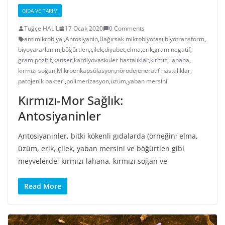
GIDA VE TARIM
Tuğçe HALİL
17 Ocak 2020
0 Comments
antimikrobiyal
,
Antosiyanin
,
Bağırsak mikrobiyotası
,
biyotransform
,
biyoyararlanım
,
böğürtlen
,
çilek
,
diyabet
,
elma
,
erik
,
gram negatif
,
gram pozitif
,
kanser
,
kardiyovasküler hastalıklar
,
kırmızı lahana
,
kırmızı soğan
,
Mikroenkapsülasyon
,
nörodejeneratif hastalıklar
,
patojenik bakteri
,
polimerizasyon
,
üzüm
,
yaban mersini
Kırmızı-Mor Sağlık:
Antosiyaninler
Antosiyaninler, bitki kökenli gıdalarda (örneğin; elma,
üzüm, erik, çilek, yaban mersini ve böğürtlen gibi
meyvelerde; kırmızı lahana, kırmızı soğan ve
Read More