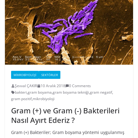
MIKROBIYOLOJI
SEKTÖRLER
Şevval ÇAKIR
10 Aralık 2018
0 Comments
bakteri
,
gram boyama
,
gram boyama tekniği
,
gram negatif
,
gram pozitif
,
mikrobiyoloji
Gram (+) ve Gram (-) Bakterileri
Nasıl Ayırt Ederiz ?
Gram (+) Bakteriler; Gram boyama yöntemi uygulanmış