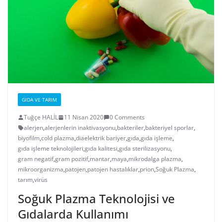
GIDA VE TARIM
Tuğçe HALİL
11 Nisan 2020
0 Comments
alerjen
,
alerjenlerin inaktivasyonu
,
bakteriler
,
bakteriyel sporlar
,
biyofilm
,
cold plazma
,
diaelektrik bariyer
,
gıda
,
gıda işleme
,
gıda işleme teknolojileri
,
gıda kalitesi
,
gıda sterilizasyonu
,
gram negatif
,
gram pozitif
,
mantar
,
maya
,
mikrodalga plazma
,
mikroorganizma
,
patojen
,
patojen hastalıklar
,
prion
,
Soğuk Plazma
,
tarım
,
virüs
Soğuk Plazma Teknolojisi ve
Gıdalarda Kullanımı