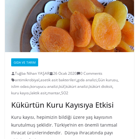
GIDA VE TARIM
Tuğba Nihan YAŞAR
26 Ocak 2020
0 Comments
antimikrobiyal
,
asetik asit bakterileri
,
gıda analizi
,
Gün kurusu
,
islim odası
,
koruyucu analizi
,
küf
,
kükürt analizi
,
kükürt dioksit
,
kuru kayısı
,
laktik asit
,
mantar
,
SO2
Kükürtün Kuru Kayısıya Etkisi
Kuru kayısı, hepimizin bildiği üzere yaş kayısının
kurutulmuş şeklidir. Türkiye’nin en önemli tarımsal
ihracat ürünlerindendir. Dünya ihracatında payı