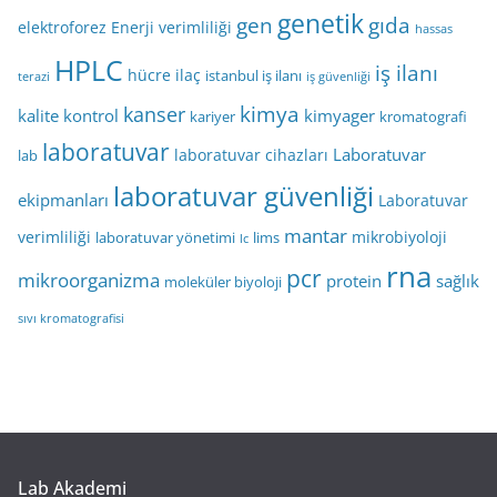
genetik
gen
gıda
elektroforez
Enerji verimliliği
hassas
HPLC
iş ilanı
hücre
ilaç
istanbul iş ilanı
terazi
iş güvenliği
kimya
kanser
kalite kontrol
kimyager
kariyer
kromatografi
laboratuvar
Laboratuvar
laboratuvar cihazları
lab
laboratuvar güvenliği
ekipmanları
Laboratuvar
mantar
verimliliği
mikrobiyoloji
laboratuvar yönetimi
lims
lc
rna
pcr
mikroorganizma
protein
sağlık
moleküler biyoloji
sıvı kromatografisi
Lab Akademi