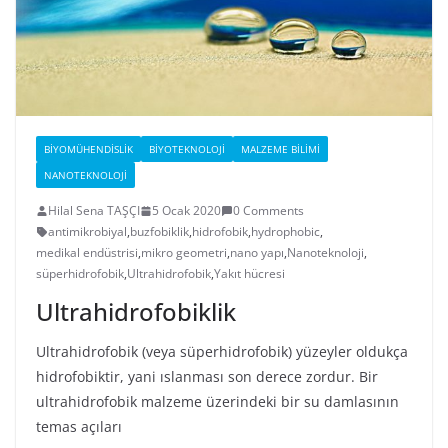
BIYOMÜHENDISLIK
BIYOTEKNOLOJI
MALZEME BILIMI
NANOTEKNOLOJI
Hilal Sena TAŞÇI
5 Ocak 2020
0 Comments
antimikrobiyal
,
buzfobiklik
,
hidrofobik
,
hydrophobic
,
medikal endüstrisi
,
mikro geometri
,
nano yapı
,
Nanoteknoloji
,
süperhidrofobik
,
Ultrahidrofobik
,
Yakıt hücresi
Ultrahidrofobiklik
Ultrahidrofobik (veya süperhidrofobik) yüzeyler oldukça
hidrofobiktir, yani ıslanması son derece zordur. Bir
ultrahidrofobik malzeme üzerindeki bir su damlasının
temas açıları