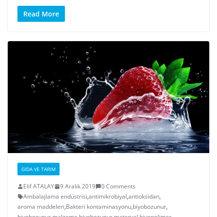
Read More
GIDA VE TARIM
Elif ATALAY
9 Aralık 2019
0 Comments
Ambalajlama endüstrisi
,
antimikrobiyal
,
antioksidan
,
aroma maddeleri
,
Bakteri kontaminasyonu
,
biyobozunur
,
biyobozunur malzeme
,
biyobozunur materyal
,
biyopolimer
,