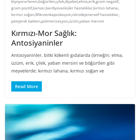
biyoyararlanım
,
böğürtlen
,
çilek
,
diyabet
,
elma
,
erik
,
gram negatif
,
gram pozitif
,
kanser
,
kardiyovasküler hastalıklar
,
kırmızı lahana
,
kırmızı soğan
,
Mikroenkapsülasyon
,
nörodejeneratif hastalıklar
,
patojenik bakteri
,
polimerizasyon
,
üzüm
,
yaban mersini
Kırmızı-Mor Sağlık:
Antosiyaninler
Antosiyaninler, bitki kökenli gıdalarda (örneğin; elma,
üzüm, erik, çilek, yaban mersini ve böğürtlen gibi
meyvelerde; kırmızı lahana, kırmızı soğan ve
Read More