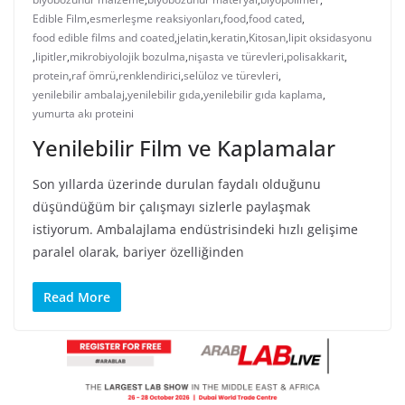
Edible Film
,
esmerleşme reaksiyonları
,
food
,
food cated
,
food edible films and coated
,
jelatin
,
keratin
,
Kitosan
,
lipit oksidasyonu
,
lipitler
,
mikrobiyolojik bozulma
,
nişasta ve türevleri
,
polisakkarit
,
protein
,
raf ömrü
,
renklendirici
,
selüloz ve türevleri
,
yenilebilir ambalaj
,
yenilebilir gıda
,
yenilebilir gıda kaplama
,
yumurta akı proteini
Yenilebilir Film ve Kaplamalar
Son yıllarda üzerinde durulan faydalı olduğunu
düşündüğüm bir çalışmayı sizlerle paylaşmak
istiyorum. Ambalajlama endüstrisindeki hızlı gelişime
paralel olarak, bariyer özelliğinden
Read More