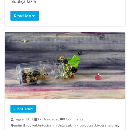
oldukça fazla
Read More
GIDA VE TARIM
Tuğçe HALİL
17 Ocak 2020
0 Comments
antimikrobiyal
,
Antosiyanin
,
Bağırsak mikrobiyotası
,
biyotransform
,