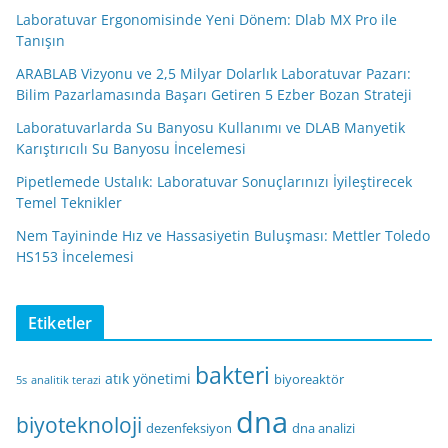
Laboratuvar Ergonomisinde Yeni Dönem: Dlab MX Pro ile
Tanışın
ARABLAB Vizyonu ve 2,5 Milyar Dolarlık Laboratuvar Pazarı:
Bilim Pazarlamasında Başarı Getiren 5 Ezber Bozan Strateji
Laboratuvarlarda Su Banyosu Kullanımı ve DLAB Manyetik
Karıştırıcılı Su Banyosu İncelemesi
Pipetlemede Ustalık: Laboratuvar Sonuçlarınızı İyileştirecek
Temel Teknikler
Nem Tayininde Hız ve Hassasiyetin Buluşması: Mettler Toledo
HS153 İncelemesi
Etiketler
bakteri
atık yönetimi
biyoreaktör
5s
analitik terazi
dna
biyoteknoloji
dezenfeksiyon
dna analizi