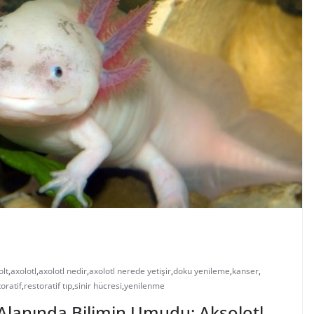
olt
,
axolotl
,
axolotl nedir
,
axolotl nerede yetişir
,
doku yenileme
,
kanser
,
oratif
,
restoratif tıp
,
sinir hücresi
,
yenilenme
p Alanında Bilimin Umudu: Aksolotl