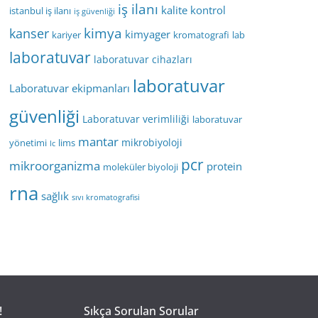
iş ilanı
kalite kontrol
istanbul iş ilanı
iş güvenliği
kimya
kanser
kimyager
kariyer
kromatografi
lab
laboratuvar
laboratuvar cihazları
laboratuvar
Laboratuvar ekipmanları
güvenliği
Laboratuvar verimliliği
laboratuvar
mantar
mikrobiyoloji
yönetimi
lims
lc
pcr
mikroorganizma
protein
moleküler biyoloji
rna
sağlık
sıvı kromatografisi
!
Sıkça Sorulan Sorular