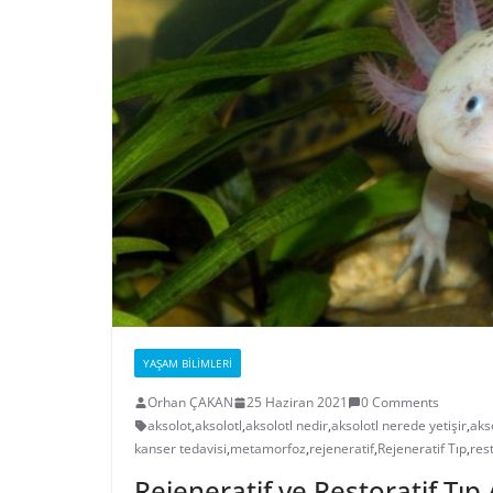
YAŞAM BILIMLERI
Orhan ÇAKAN
25 Haziran 2021
0 Comments
aksolot
,
aksolotl
,
aksolotl nedir
,
aksolotl nerede yetişir
,
aks
kanser tedavisi
,
metamorfoz
,
rejeneratif
,
Rejeneratif Tıp
,
rest
Rejeneratif ve Restoratif Tı