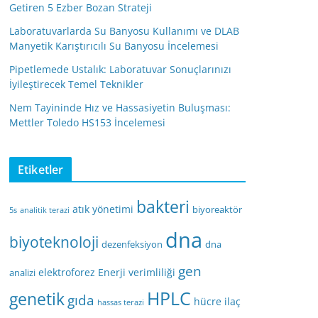
Getiren 5 Ezber Bozan Strateji
Laboratuvarlarda Su Banyosu Kullanımı ve DLAB
Manyetik Karıştırıcılı Su Banyosu İncelemesi
Pipetlemede Ustalık: Laboratuvar Sonuçlarınızı
İyileştirecek Temel Teknikler
Nem Tayininde Hız ve Hassasiyetin Buluşması:
Mettler Toledo HS153 İncelemesi
Etiketler
bakteri
atık yönetimi
biyoreaktör
5s
analitik terazi
dna
biyoteknoloji
dezenfeksiyon
dna
gen
elektroforez
Enerji verimliliği
analizi
HPLC
genetik
gıda
hücre
ilaç
hassas terazi