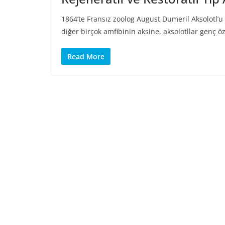
1864’te Fransız zoolog August Dumeril Aksolotl’u
diğer birçok amfibinin aksine, aksolotllar genç öze
Read More