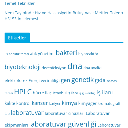
Temel Teknikler
Nem Tayininde Hız ve Hassasiyetin Buluşması: Mettler Toledo
HS153 İncelemesi
Etiketler
bakteri
atık yönetimi
biyoreaktör
5s
analitik terazi
dna
biyoteknoloji
dezenfeksiyon
dna analizi
genetik
gen
gıda
elektroforez
Enerji verimliliği
hassas
HPLC
iş ilanı
hücre
ilaç
istanbul iş ilanı
terazi
iş güvenliği
kimya
kanser
kalite kontrol
kimyager
kariyer
kromatografi
laboratuvar
Laboratuvar
laboratuvar cihazları
lab
laboratuvar güvenliği
ekipmanları
Laboratuvar