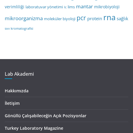
mantar
verimliliği
mikrobiyoloji
laboratuvar yönetimi
lims
lc
rna
pcr
mikroorganizma
protein
sağlık
moleküler biyoloji
sıvı kromatografisi
Lab Akademi
Hakkımızda
İletişim
Gönüllü Çalışabileceğin Açık Pozisyonlar
Turkey Laboratory Magazine