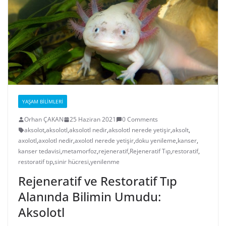
YAŞAM BILIMLERI
Orhan ÇAKAN
25 Haziran 2021
0 Comments
aksolot
,
aksolotl
,
aksolotl nedir
,
aksolotl nerede yetişir
,
aksolt
,
axolotl
,
axolotl nedir
,
axolotl nerede yetişir
,
doku yenileme
,
kanser
,
kanser tedavisi
,
metamorfoz
,
rejeneratif
,
Rejeneratif Tıp
,
restoratif
,
restoratif tıp
,
sinir hücresi
,
yenilenme
Rejeneratif ve Restoratif Tıp
Alanında Bilimin Umudu:
Aksolotl