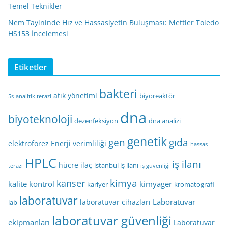
Temel Teknikler
Nem Tayininde Hız ve Hassasiyetin Buluşması: Mettler Toledo
HS153 İncelemesi
Etiketler
bakteri
atık yönetimi
biyoreaktör
5s
analitik terazi
dna
biyoteknoloji
dezenfeksiyon
dna analizi
genetik
gen
gıda
elektroforez
Enerji verimliliği
hassas
HPLC
iş ilanı
hücre
ilaç
istanbul iş ilanı
terazi
iş güvenliği
kimya
kanser
kalite kontrol
kimyager
kariyer
kromatografi
laboratuvar
Laboratuvar
laboratuvar cihazları
lab
laboratuvar güvenliği
ekipmanları
Laboratuvar