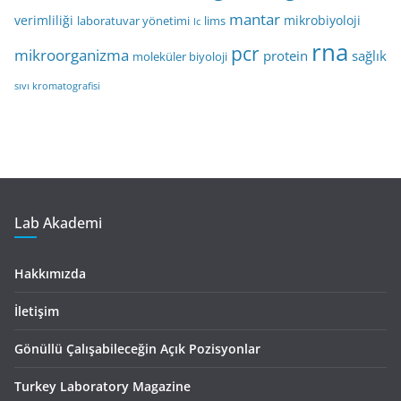
mantar
verimliliği
mikrobiyoloji
laboratuvar yönetimi
lims
lc
rna
pcr
mikroorganizma
protein
sağlık
moleküler biyoloji
sıvı kromatografisi
Lab Akademi
Hakkımızda
İletişim
Gönüllü Çalışabileceğin Açık Pozisyonlar
Turkey Laboratory Magazine