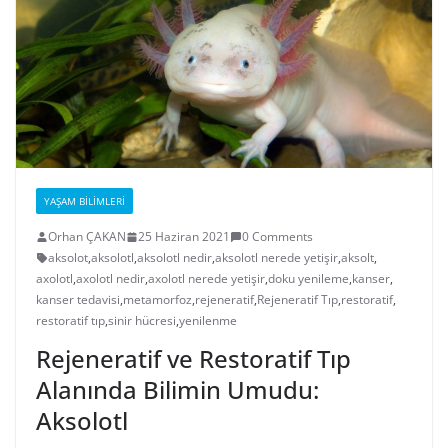
YAŞAM BILIMLERI
Orhan ÇAKAN
25 Haziran 2021
0 Comments
aksolot
,
aksolotl
,
aksolotl nedir
,
aksolotl nerede yetişir
,
aksolt
,
axolotl
,
axolotl nedir
,
axolotl nerede yetişir
,
doku yenileme
,
kanser
,
kanser tedavisi
,
metamorfoz
,
rejeneratif
,
Rejeneratif Tıp
,
restoratif
,
restoratif tıp
,
sinir hücresi
,
yenilenme
Rejeneratif ve Restoratif Tıp
Alanında Bilimin Umudu:
Aksolotl