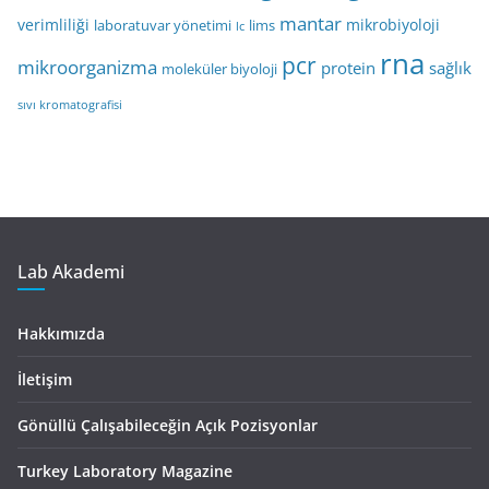
mantar
verimliliği
mikrobiyoloji
laboratuvar yönetimi
lims
lc
rna
pcr
mikroorganizma
protein
sağlık
moleküler biyoloji
sıvı kromatografisi
Lab Akademi
Hakkımızda
İletişim
Gönüllü Çalışabileceğin Açık Pozisyonlar
Turkey Laboratory Magazine