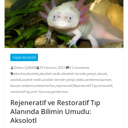
YAŞAM BILIMLERI
Orhan ÇAKAN
25 Haziran 2021
0 Comments
aksolot
,
aksolotl
,
aksolotl nedir
,
aksolotl nerede yetişir
,
aksolt
,
axolotl
,
axolotl nedir
,
axolotl nerede yetişir
,
doku yenileme
,
kanser
,
kanser tedavisi
,
metamorfoz
,
rejeneratif
,
Rejeneratif Tıp
,
restoratif
,
restoratif tıp
,
sinir hücresi
,
yenilenme
Rejeneratif ve Restoratif Tıp
Alanında Bilimin Umudu:
Aksolotl