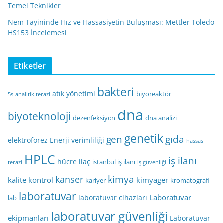
Temel Teknikler
Nem Tayininde Hız ve Hassasiyetin Buluşması: Mettler Toledo
HS153 İncelemesi
Etiketler
bakteri
atık yönetimi
biyoreaktör
5s
analitik terazi
dna
biyoteknoloji
dezenfeksiyon
dna analizi
genetik
gen
gıda
elektroforez
Enerji verimliliği
hassas
HPLC
iş ilanı
hücre
ilaç
istanbul iş ilanı
terazi
iş güvenliği
kimya
kanser
kalite kontrol
kimyager
kariyer
kromatografi
laboratuvar
Laboratuvar
laboratuvar cihazları
lab
laboratuvar güvenliği
ekipmanları
Laboratuvar