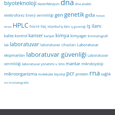
dna
biyoteknoloji
dezenfeksiyon
dna analizi
genetik
gen
gıda
elektroforez
Enerji verimliliği
hassas
HPLC
iş ilanı
hücre
ilaç
istanbul iş ilanı
terazi
iş güvenliği
kimya
kanser
kalite kontrol
kimyager
kariyer
kromatografi
laboratuvar
Laboratuvar
laboratuvar cihazları
lab
laboratuvar güvenliği
ekipmanları
Laboratuvar
mantar
verimliliği
mikrobiyoloji
laboratuvar yönetimi
lims
lc
rna
pcr
mikroorganizma
protein
sağlık
moleküler biyoloji
sıvı kromatografisi