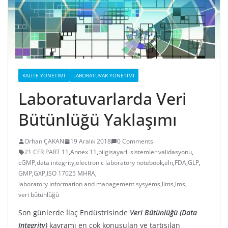
KALITE YÖNETIMI
LABORATUVAR YÖNETIMI
Laboratuvarlarda Veri
Bütünlüğü Yaklaşımı
Orhan ÇAKAN
19 Aralık 2018
0 Comments
21 CFR PART 11
,
Annex 11
,
bilgisayarlı sistemler validasyonu
,
cGMP
,
data integrity
,
electronic laboratory notebook
,
eln
,
FDA
,
GLP
,
GMP
,
GXP
,
ISO 17025 MHRA
,
laboratory information and management sysyems
,
lims
,
lms
,
veri bütünlüğü
Son günlerde İlaç Endüstrisinde
Veri Bütünlüğü (Data
Integrity)
kavramı en çok konuşulan ve tartışılan