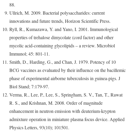
88.
Ullrich, M. 2009. Bacterial polysaccharides: current
innovations and future trends, Horizon Scientific Press.
Ryll, R., Kumazawa, Y. and Yano, I. 2001. Immunological
properties of trehalose dimycolate (cord factor) and other
mycolic acid-containing glycolipids – a review. Microbiol
Immunol; 45: 801-11.
Smith, D., Harding, G., and Chan, J. 1979. Potency of 10
BCG vaccines as evaluated by their influence on the bacillemic
phase of experimental airborne tuberculosis in guinea-pigs. J
Biol Stand; 7:179-97.
Verma, R., Lee, P., Lee, S., Springham, S. V., Tan, T., Rawat
R. S., and Krishnan, M. 2008. Order of magnitude
enhancement in neutron emission with deuterium-krypton
admixture operation in miniature plasma focus device. Applied
Physics Letters, 93(10); 101501.