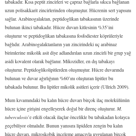
tabakadır. Kısa peptit zincirleri ve çapraz bağlarla sıkıca bağlanan
uzun polisakkarit zincirlerinden oluşmuştur. Hücrenin sert yapısını
sağlar. Arabinogalaktan, peptidoglikan tabakasının üzerinde
bulunan ikinci tabakadır. Hücre duvarı kitlesinin %35’ini
oluşturur ve peptidoglikan tabakasına fosfodiester köprüleriyle
bağlıdır. Arabinogalaktanların yan zincirindeki uç arabinaz
birimlerine mikolik asit diye adlandırılan uzun zincirli bir grup yağ
asidi kovalent olarak bağlanır. Mikozidler, en dış tabakayı
oluşturur. Peptidoglikolipitlerden oluşmuştur. Hücre duvarında
bulunan ve duvar ağırlığının %60’ını oluşturan lipitler bu
tabakada bulunur. Bu lipitler mikolik asitleri içerir (Ullrich 2009).
Mum kıvamındaki bu kalın hücre duvarı birçok ilaç molekülünün
hücre içine girişini engelleyerek doğal bir direnç oluşturur.
M.
tuberculosis
’e etkili olacak ilaçlar öncelikle bu tabakadan kolayca
geçebiliyor olmalıdır. Bunun yanısıra lipidden zengin bu kalın
hücre duvarı, mikroskobik inceleme amacıyla uygulanan birçok