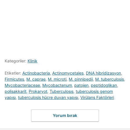
Kategoriler:
Klinik
Etiketler:
Actinobacteria
,
Actinomycetales
,
DNA hibridizasyon
,
Firmicutes
,
M. caprae
,
M. microti
,
M. pinnipedii
,
M. tuberculosis
,
Mycobacteriaceae
,
Mycobacterıum
,
patojen
,
peptidoglikan
,
polisakkarit
,
Prokaryot
,
Tuberculosıs
,
tuberculosis genom
yapısı
,
tuberculosis hücre duvarı yapısı
,
Virülans Faktörleri
Yorum bırak