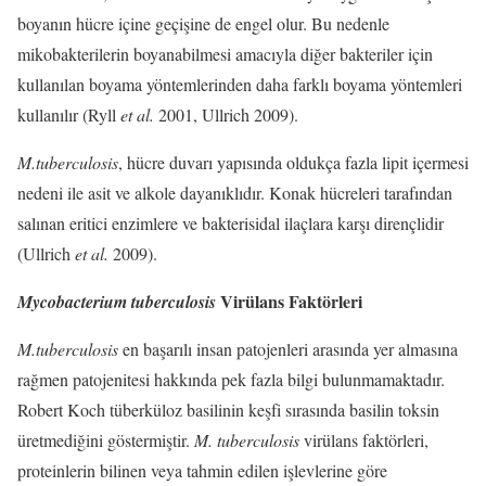
boyanın hücre içine geçişine de engel olur. Bu nedenle
mikobakterilerin boyanabilmesi amacıyla diğer bakteriler için
kullanılan boyama yöntemlerinden daha farklı boyama yöntemleri
kullanılır (Ryll
et al.
2001, Ullrich 2009).
M.tuberculosis
, hücre duvarı yapısında oldukça fazla lipit içermesi
nedeni ile asit ve alkole dayanıklıdır. Konak hücreleri tarafından
salınan eritici enzimlere ve bakterisidal ilaçlara karşı dirençlidir
(Ullrich
et al.
2009).
Virülans Faktörleri
Mycobacterium tuberculosis
M.tuberculosis
en başarılı insan patojenleri arasında yer almasına
rağmen patojenitesi hakkında pek fazla bilgi bulunmamaktadır.
Robert Koch tüberküloz basilinin keşfi sırasında basilin toksin
üretmediğini göstermiştir.
M. tuberculosis
virülans faktörleri,
proteinlerin bilinen veya tahmin edilen işlevlerine göre