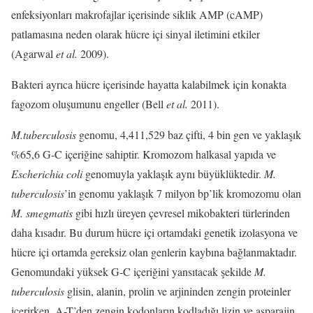
enfeksiyonları makrofajlar içerisinde siklik AMP (cAMP)
patlamasına neden olarak hücre içi sinyal iletimini etkiler
(Agarwal
et al.
2009).
Bakteri ayrıca hücre içerisinde hayatta kalabilmek için konakta
fagozom oluşumunu engeller (Bell
et al.
2011).
M.tuberculosis
genomu, 4,411,529 baz çifti, 4 bin gen ve yaklaşık
%65,6 G-C içeriğine sahiptir. Kromozom halkasal yapıda ve
Escherichia coli
genomuyla yaklaşık aynı büyüklüktedir.
M.
tuberculosis
’in genomu yaklaşık 7 milyon bp’lik kromozomu olan
M. smegmatis
gibi hızlı üreyen çevresel mikobakteri türlerinden
daha kısadır. Bu durum hücre içi ortamdaki genetik izolasyona ve
hücre içi ortamda gereksiz olan genlerin kaybına bağlanmaktadır.
Genomundaki yüksek G-C içeriğini yansıtacak şekilde
M.
tuberculosis
glisin, alanin, prolin ve arjininden zengin proteinler
içerirken, A-T’den zengin kodonların kodladığı lizin ve asparajin