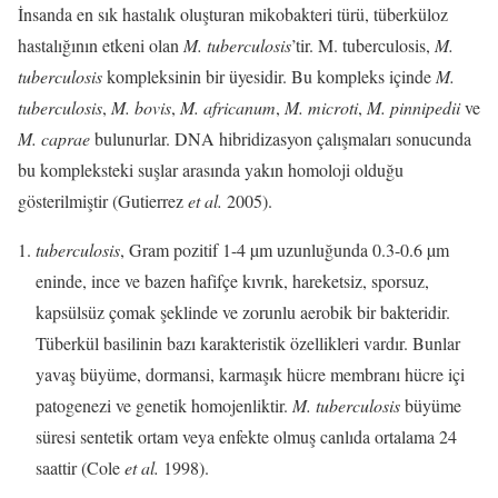
İnsanda en sık hastalık oluşturan mikobakteri türü, tüberküloz
hastalığının etkeni olan
M. tuberculosis
’tir. M. tuberculosis,
M.
tuberculosis
kompleksinin bir üyesidir. Bu kompleks içinde
M.
tuberculosis
,
M. bovis
,
M. africanum
,
M. microti
,
M. pinnipedii
ve
M. caprae
bulunurlar. DNA hibridizasyon çalışmaları sonucunda
bu kompleksteki suşlar arasında yakın homoloji olduğu
gösterilmiştir (Gutierrez
et al.
2005).
tuberculosis
, Gram pozitif 1-4 µm uzunluğunda 0.3-0.6 µm
eninde, ince ve bazen hafifçe kıvrık, hareketsiz, sporsuz,
kapsülsüz çomak şeklinde ve zorunlu aerobik bir bakteridir.
Tüberkül basilinin bazı karakteristik özellikleri vardır. Bunlar
yavaş büyüme, dormansi, karmaşık hücre membranı hücre içi
patogenezi ve genetik homojenliktir.
M. tuberculosis
büyüme
süresi sentetik ortam veya enfekte olmuş canlıda ortalama 24
saattir (Cole
et al.
1998).