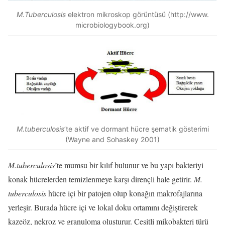
M.Tuberculosis
elektron mikroskop görüntüsü (http://www.
microbiologybook.org)
M.tuberculosis
’te aktif ve dormant hücre şematik gösterimi
(Wayne and Sohaskey 2001)
M.tuberculosis
’te mumsu bir kılıf bulunur ve bu yapı bakteriyi
konak hücrelerden temizlenmeye karşı dirençli hale getirir.
M.
tuberculosis
hücre içi bir patojen olup konağın makrofajlarına
yerleşir. Burada hücre içi ve lokal doku ortamını değiştirerek
kazeöz, nekroz ve granuloma oluşturur. Çeşitli mikobakteri türü