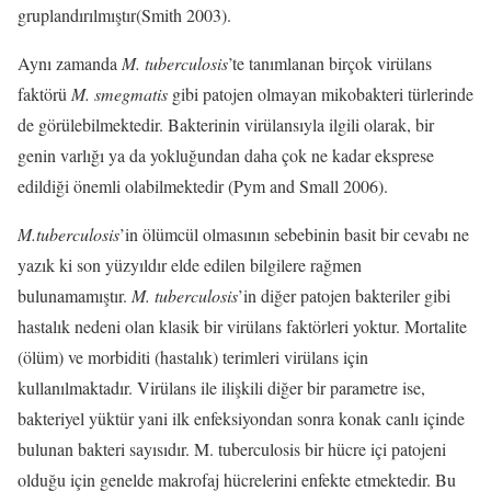
gruplandırılmıştır(Smith 2003).
Aynı zamanda
M. tuberculosis
’te tanımlanan birçok virülans
faktörü
M. smegmatis
gibi patojen olmayan mikobakteri türlerinde
de görülebilmektedir. Bakterinin virülansıyla ilgili olarak, bir
genin varlığı ya da yokluğundan daha çok ne kadar eksprese
edildiği önemli olabilmektedir (Pym and Small 2006).
M.tuberculosis
’in ölümcül olmasının sebebinin basit bir cevabı ne
yazık ki son yüzyıldır elde edilen bilgilere rağmen
bulunamamıştır.
M. tuberculosis
’in diğer patojen bakteriler gibi
hastalık nedeni olan klasik bir virülans faktörleri yoktur. Mortalite
(ölüm) ve morbiditi (hastalık) terimleri virülans için
kullanılmaktadır. Virülans ile ilişkili diğer bir parametre ise,
bakteriyel yüktür yani ilk enfeksiyondan sonra konak canlı içinde
bulunan bakteri sayısıdır. M. tuberculosis bir hücre içi patojeni
olduğu için genelde makrofaj hücrelerini enfekte etmektedir. Bu