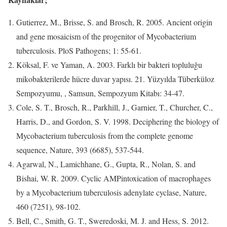
Gutierrez, M., Brisse, S. and Brosch, R. 2005. Ancient origin
and gene mosaicism of the progenitor of Mycobacterium
tuberculosis. PloS Pathogens; 1: 55-61.
Köksal, F. ve Yaman, A. 2003. Farklı bir bakteri topluluğu
mikobakterilerde hücre duvar yapısı. 21. Yüzyılda Tüberküloz
Sempozyumu, , Samsun, Sempozyum Kitabı: 34-47.
Cole, S. T., Brosch, R., Parkhill, J., Garnier, T., Churcher, C.,
Harris, D., and Gordon, S. V. 1998. Deciphering the biology of
Mycobacterium tuberculosis from the complete genome
sequence, Nature, 393 (6685), 537-544.
Agarwal, N., Lamichhane, G., Gupta, R., Nolan, S. and
Bishai, W. R. 2009. Cyclic AMPintoxication of macrophages
by a Mycobacterium tuberculosis adenylate cyclase, Nature,
460 (7251), 98-102.
Bell, C., Smith, G. T., Sweredoski, M. J. and Hess, S. 2012.