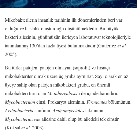
Mikobakterilerin insanlık tarihinin ilk dönemlerinden beri var
olduğu ve hastalık oluşturduğu düşünülmektedir. Bu büyük
bakteri ailesinin, günümüzün ilerleyen laboratuvar teknolojileriyle
tanımlanmış 130’dan fazla üyesi bulunmaktadır (Gutierrez
et al.
2005).
Bu türler patojen, patojen olmayan (saprofit) ve fırsatçı
mikobakteriler olmak üzere üç gruba ayrılırlar. Sayı olarak en az
üyeye sahip olan patojen mikobakteri grubu, en önemli
mikobakteri türü olan
M. tuberculosis
’i de içinde barındırır.
Mycobacterium
cinsi, Prokaryot aleminin,
Firmicutes
bölümünün,
Actinobacteria
sınıfının,
Actinomycetales
takımının,
Mycobacteriaceae
ailesine dahil olup bu ailedeki tek cinstir
(Köksal
et al.
2003).