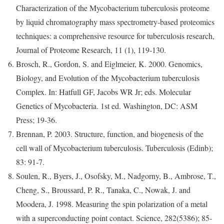
Characterization of the Mycobacterium tuberculosis proteome
by liquid chromatography mass spectrometry-based proteomics
techniques: a comprehensive resource for tuberculosis research,
Journal of Proteome Research, 11 (1), 119-130.
Brosch, R., Gordon, S. and Eiglmeier, K. 2000. Genomics,
Biology, and Evolution of the Mycobacterium tuberculosis
Complex. In: Hatfull GF, Jacobs WR Jr; eds. Molecular
Genetics of Mycobacteria. 1st ed. Washington, DC: ASM
Press; 19-36.
Brennan, P. 2003. Structure, function, and biogenesis of the
cell wall of Mycobacterium tuberculosis. Tuberculosis (Edinb);
83: 91-7.
Soulen, R., Byers, J., Osofsky, M., Nadgorny, B., Ambrose, T.,
Cheng, S., Broussard, P. R., Tanaka, C., Nowak, J. and
Moodera, J. 1998. Measuring the spin polarization of a metal
with a superconducting point contact. Science, 282(5386); 85-