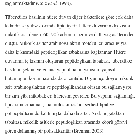
sağlanmaktadır (Cole
et al.
1998).
Tüberküloz basilinin hücre duvarı diğer bakterilere göre çok daha
kalındır ve yüksek oranda lipid içerir. Hücre duvarının dış kısmı
mikolik asit denen, 60- 90 karbonlu, uzun ve dallı yağ asitlerinden
oluşur. Mikolik asitler arabinogalaktan molekülleri aracılığıyla
daha iç kısımdaki peptidoglikan tabakasına bağlanırlar. Hücre
duvarının iç kısmını oluşturan peptidoglikan tabakası, tüberküloz
basilinin şeklini veren ana yapı olmanın yanısıra, yapısal
bütünlüğün korunmasında da önemlidir. Dıştan içe doğru mikolik
asit, arabinogalaktan ve peptidoglikandan oluşan bu sağlam yapı,
bir zırh gibi mikobakteri hücresini çevreler. Bu yapının sağlamlığı,
lipoarabinomannan, mannofosfoinositid, serbest lipid ve
polipeptidlerin de katılımıyla, daha da artar. Arabinogalaktan
tabakası, mikolik asitlerle peptidoglikan arasında köprü görevi
gören dallanmış bir polisakkarittir (Brennan 2003)