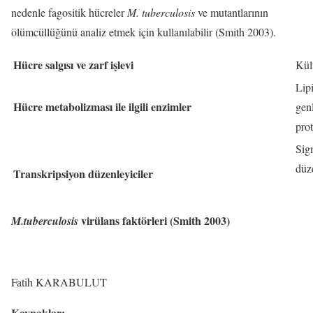
nedenle fagositik hücreler
M. tuberculosis
ve mutantlarının
ölümcüllüğünü analiz etmek için kullanılabilir (Smith 2003).
Hücre salgısı ve zarf işlevi
Kült
Lipi
Hücre metabolizması ile ilgili enzimler
genl
prot
Sigm
düz
Transkripsiyon düzenleyiciler
virülans faktörleri (Smith 2003)
M.tuberculosis
Fatih KARABULUT
Kaynaklar;