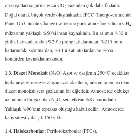
ötesi ışınları soğurma gücü CO
gazından çok daha fazladır.
2
Doğal olarak birçok yerde oluşmaktadır. IPCC (Intergovernmental
Panel On Climate Change) verilerine göre, atmosfere salınan CH
4
miktarının yaklaşık %50’si insan kaynaklıdır. Bu salımın %30’u
çiftlik hayvanlarından %29’u pirinç tarlalarından, %21’i boru
hatlarındaki sızıntılardan, %14’ü katı atıklardan ve %6’sı
kömürden kaynaklanmaktadır.
o
1.3. Diazot Monoksit
(N
O) Azot ve oksijenin 250
C sıcaklıkta
2
tepkimeye girmesiyle oluşan azot oksitler içinde en önemlisi olan
diazot monoksit sera gazlarının bir diğeridir. Atmosferde oldukça
az bulunan bir gaz olan N
O, sera etkisin %8 civarındadır.
2
Yaklaşık %90’ının toprakta oluştuğu kabul edilir. Atmosferde
kalış süresi yaklaşık 150 yıldır.
1.4.
Halokarbonlar:
Perflorokarbonlar (PFCs),