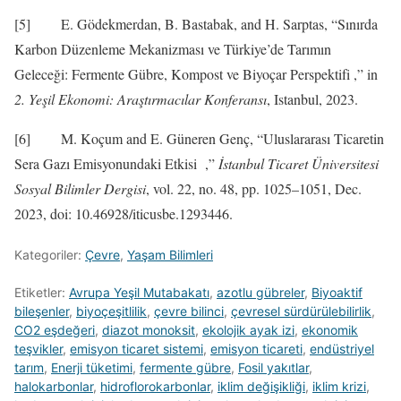
[5] E. Gödekmerdan, B. Bastabak, and H. Sarptas, “Sınırda
Karbon Düzenleme Mekanizması ve Türkiye’de Tarımın
Geleceği: Fermente Gübre, Kompost ve Biyoçar Perspektifi ,” in
2. Yeşil Ekonomi: Araştırmacılar Konferansı
, Istanbul, 2023.
[6] M. Koçum and E. Güneren Genç, “Uluslararası Ticaretin
Sera Gazı Emisyonundaki Etkisi ,”
İstanbul Ticaret Üniversitesi
Sosyal Bilimler Dergisi
, vol. 22, no. 48, pp. 1025–1051, Dec.
2023, doi: 10.46928/iticusbe.1293446.
Kategoriler:
Çevre
,
Yaşam Bilimleri
Etiketler:
Avrupa Yeşil Mutabakatı
,
azotlu gübreler
,
Biyoaktif
bileşenler
,
biyoçeşitlilik
,
çevre bilinci
,
çevresel sürdürülebilirlik
,
CO2 eşdeğeri
,
diazot monoksit
,
ekolojik ayak izi
,
ekonomik
teşvikler
,
emisyon ticaret sistemi
,
emisyon ticareti
,
endüstriyel
tarım
,
Enerji tüketimi
,
fermente gübre
,
Fosil yakıtlar
,
halokarbonlar
,
hidroflorokarbonlar
,
iklim değişikliği
,
iklim krizi
,