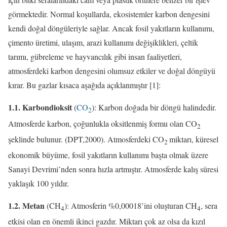
görmektedir. Normal koşullarda, ekosistemler karbon dengesini
kendi doğal döngüleriyle sağlar. Ancak fosil yakıtların kullanımı,
çimento üretimi, ulaşım, arazi kullanımı değişiklikleri, çeltik
tarımı, gübreleme ve hayvancılık gibi insan faaliyetleri,
atmosferdeki karbon dengesini olumsuz etkiler ve doğal döngüyü
kırar. Bu gazlar kısaca aşağıda açıklanmıştır [1]:
1.1. Karbondioksit
(
CO
): Karbon doğada bir döngü halindedir.
2
Atmosferde karbon, çoğunlukla oksitlenmiş formu olan CO
2
şeklinde bulunur. (DPT,2000). Atmosferdeki CO
miktarı, küresel
2
ekonomik büyüme, fosil yakıtların kullanımı başta olmak üzere
Sanayi Devrimi’nden sonra hızla artmıştır. Atmosferde kalış süresi
yaklaşık 100 yıldır.
1.2. Metan
(CH
): Atmosferin %0,00018’ini oluşturan CH
, sera
4
4
etkisi olan en önemli ikinci gazdır. Miktarı çok az olsa da kızıl