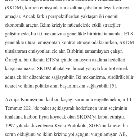
(SKDM), karbon emisyonlarını azaltma çabalarını teşvik etmeyi
amaçlar. Ancak farklı perspektiflerden yaklaşan iki önemli
ekonomik araçtır. İklim kriziyle mücadelede etkili stratejiler
geliştirmede, bu iki mekanizma genellikle birbirini tamamlar. ETS
genellikle ulusal emisyonları kontrol etmeye odaklanırken, SKDM
uluslararası emisyonları ele alır. Birbirini tamamlayacı çalışır.
Örneğin, bir ülkenin ETS’si içinde emüsyon azaltma hedefleri
karşılanamazsa, SKDM ithalat ve ihracat yoluyla kontrol etmek
adına ek bir düzenleme sağlayabilir. İki mekanizma, sürdürülebilir
ticaret ve iklim politikasının başarılmasını sağlayabilir [5].
Avrupa Komisyonu, karbon kaçağı sorununu engellemek için 14
Temmuz 2021’de paket açıklayarak hedeflenen ürün seçiminin
ithalatına karbon fiyatı koyacak olan SKDM’yi kabul etmiştir.
1997 yılında düzenlenen Kyoto Protokolü, SGE’nin küresel bir
sorun olduğunu ve iklim krizine yol açtığını vurgulamıştır. AB,