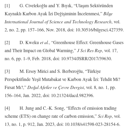
[1] G. Civelekoğlu and Y. Bıyık, “Ulaşım Sektöründen
Kaynaklı Karbon Ayak İzi Değişiminin İncelenmesi,”
Bilge
International Journal of Science and Technology Research
, vol.
2, no. 2, pp. 157–166, Nov. 2018, doi: 10.30516/bilgesci.427359.
[2] D. Kweku
et al.
, “Greenhouse Effect: Greenhouse Gases
and Their Impact on Global Warming,”
J Sci Res Rep
, vol. 17,
no. 6, pp. 1–9, Feb. 2018, doi: 10.9734/JSRR/2017/39630.
[3] M. Ersoy Mirici and S. Berberoğlu, “Türkiye
Perspektifinde Yeşil Mutabakat ve Karbon Ayak İzi: Tehdit Mi?
Fırsat Mı?,”
Doğal Afetler ve Çevre Dergisi
, vol. 8, no. 1, pp.
156–164, Jan. 2022, doi: 10.21324/dacd.982396.
[4] H. Jung and C.-K. Song, “Effects of emission trading
scheme (ETS) on change rate of carbon emission,”
Sci Rep
, vol.
13, no. 1, p. 912, Jan. 2023, doi: 10.1038/s41598-023-28154-6.