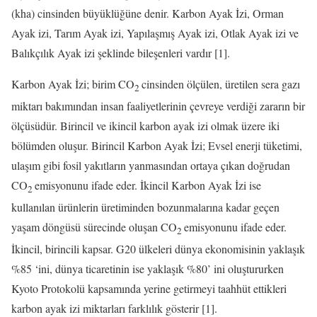
(kha) cinsinden büyüklüğüne denir. Karbon Ayak İzi, Orman
Ayak izi, Tarım Ayak izi, Yapılaşmış Ayak izi, Otlak Ayak izi ve
Balıkçılık Ayak izi şeklinde bileşenleri vardır [1].
Karbon Ayak İzi; birim CO
cinsinden ölçülen, üretilen sera gazı
2
miktarı bakımından insan faaliyetlerinin çevreye verdiği zararın bir
ölçüsüdür. Birincil ve ikincil karbon ayak izi olmak üzere iki
bölümden oluşur. Birincil Karbon Ayak İzi; Evsel enerji tüketimi,
ulaşım gibi fosil yakıtların yanmasından ortaya çıkan doğrudan
CO
emisyonunu ifade eder. İkincil Karbon Ayak İzi ise
2
kullanılan ürünlerin üretiminden bozunmalarına kadar geçen
yaşam döngüsü sürecinde oluşan CO
emisyonunu ifade eder.
2
İkincil, birincili kapsar. G20 ülkeleri dünya ekonomisinin yaklaşık
%85 ‘ini, dünya ticaretinin ise yaklaşık %80’ ini oluştururken
Kyoto Protokolü kapsamında yerine getirmeyi taahhüt ettikleri
karbon ayak izi miktarları farklılık gösterir [1].