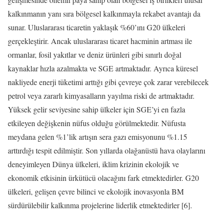
kalkınmanın yanı sıra bölgesel kalkınmayla rekabet avantajı da
sunar. Uluslararası ticaretin yaklaşık %60’ını G20 ülkeleri
gerçekleştirir. Ancak uluslararası ticaret hacminin artması ile
ormanlar, fosil yakıtlar ve deniz ürünleri gibi sınırlı doğal
kaynaklar hızla azalmakta ve SGE artmaktadır. Ayrıca küresel
nakliyede enerji tüketimi arttığı gibi çevreye çok zarar verebilecek
petrol veya zararlı kimyasalların yayılma riski de artmaktadır.
Yüksek gelir seviyesine sahip ülkeler için SGE’yi en fazla
etkileyen değişkenin nüfus olduğu görülmektedir. Nüfusta
meydana gelen %1’lik artışın sera gazı emisyonunu %1.15
arttırdığı tespit edilmiştir. Son yıllarda olağanüstü hava olaylarını
deneyimleyen Dünya ülkeleri, iklim krizinin ekolojik ve
ekonomik etkisinin ürkütücü olacağını fark etmektedirler. G20
ülkeleri, gelişen çevre bilinci ve ekolojik inovasyonla BM
sürdürülebilir kalkınma projelerine liderlik etmektedirler [6].