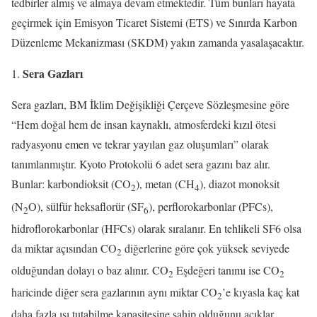
tedbirler almış ve almaya devam etmektedir. Tüm bunları hayata
geçirmek için Emisyon Ticaret Sistemi (ETS) ve Sınırda Karbon
Düzenleme Mekanizması (SKDM) yakın zamanda yasalaşacaktır.
Sera Gazları
Sera gazları, BM İklim Değişikliği Çerçeve Sözleşmesine göre
“Hem doğal hem de insan kaynaklı, atmosferdeki kızıl ötesi
radyasyonu emen ve tekrar yayılan gaz oluşumları” olarak
tanımlanmıştır. Kyoto Protokolü 6 adet sera gazını baz alır.
Bunlar: karbondioksit (CO
), metan (CH
), diazot monoksit
2
4
(N
O), sülfür heksaflorür (SF
), perflorokarbonlar (PFCs),
2
6
hidroflorokarbonlar (HFCs) olarak sıralanır. En tehlikeli SF6 olsa
da miktar açısından CO
diğerlerine göre çok yüksek seviyede
2
olduğundan dolayı o baz alınır. CO
Eşdeğeri tanımı ise CO
2
2
haricinde diğer sera gazlarının aynı miktar CO
’e kıyasla kaç kat
2
daha fazla ısı tutabilme kapasitesine sahip olduğunu açıklar.