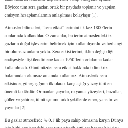
Böylece tüm sera gazları ortak bir paydada toplanır ve yapılan
emisyon hesaplamalarının anlaşılması kolaylaşır [1].
Atmosfer bilimcileri, “sera etkisi” terimini ilk kez 1800’lerin
sonlarında kullandılar. O zamanlar, bu terim atmosferdeki iz
gazların doğal işlevlerini belirtmek için kullanılıyordu ve herhangi
bir olumsuz anlamı yoktu. Sera etkisi terimi, iklim değişikliği
endişesiyle ilişkilendirilene kadar 1950’lerin ortalarına kadar
kullanılmadı. Günümüzde, sera etkisi hakkında iklim krizi
bakımından olumsuz anlamda kullanırız. Atmosferik sera
etkisinde, güneş ışığının ilk olarak karşılaştığı yüzey türü en
önemli faktördür. Ormanlar, çayırlar, okyanus yüzeyleri, buzullar,
çöller ve şehirler, tümü ışınımı farklı şekillerde emer, yansıtır ve
yayınlar [2].
Bu gazlar atmosferde % 0,1’lik paya sahip olmasına karşın Dünya
için bitki seralarındaki cam veya plastik örtülere benzer bir işlev