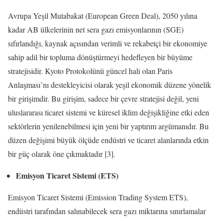
Avrupa Yeşil Mutabakat (European Green Deal), 2050 yılına
kadar AB ülkelerinin net sera gazı emisyonlarının (SGE)
sıfırlandığı, kaynak açısından verimli ve rekabetçi bir ekonomiye
sahip adil bir topluma dönüştürmeyi hedefleyen bir büyüme
stratejisidir. Kyoto Protokolünü güncel hali olan Paris
Anlaşması’nı destekleyicisi olarak yeşil ekonomik düzene yönelik
bir girişimdir. Bu girişim, sadece bir çevre stratejisi değil, yeni
uluslararası ticaret sistemi ve küresel iklim değişikliğine etki eden
sektörlerin yenilenebilmesi için yeni bir yaptırım argümanıdır. Bu
düzen değişimi büyük ölçüde endüstri ve ticaret alanlarında etkin
bir güç olarak öne çıkmaktadır [3].
Emisyon Ticaret Sistemi (ETS)
Emisyon Ticaret Sistemi (Emission Trading System ETS),
endüstri tarafından salınabilecek sera gazı miktarına sınırlamalar