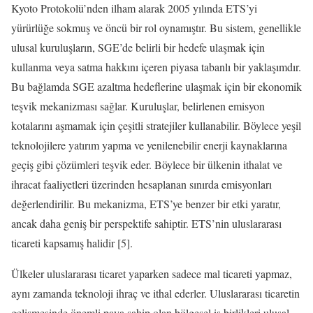
Kyoto Protokolü’nden ilham alarak 2005 yılında ETS’yi
yürürlüğe sokmuş ve öncü bir rol oynamıştır. Bu sistem, genellikle
ulusal kuruluşların, SGE’de belirli bir hedefe ulaşmak için
kullanma veya satma hakkını içeren piyasa tabanlı bir yaklaşımdır.
Bu bağlamda SGE azaltma hedeflerine ulaşmak için bir ekonomik
teşvik mekanizması sağlar. Kuruluşlar, belirlenen emisyon
kotalarını aşmamak için çeşitli stratejiler kullanabilir. Böylece yeşil
teknolojilere yatırım yapma ve yenilenebilir enerji kaynaklarına
geçiş gibi çözümleri teşvik eder. Böylece bir ülkenin ithalat ve
ihracat faaliyetleri üzerinden hesaplanan sınırda emisyonları
değerlendirilir. Bu mekanizma, ETS’ye benzer bir etki yaratır,
ancak daha geniş bir perspektife sahiptir. ETS’nin uluslararası
ticareti kapsamış halidir [5].
Ülkeler uluslararası ticaret yaparken sadece mal ticareti yapmaz,
aynı zamanda teknoloji ihraç ve ithal ederler. Uluslararası ticaretin
gelişmesinde önemli paya sahip olan bölgesel iş birlikleri ulusal