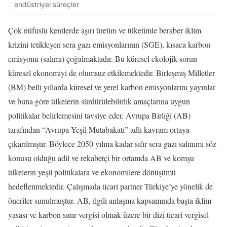
endüstriyel süreçler
Çok nüfuslu kentlerde aşırı üretim ve tüketimle beraber iklim
krizini tetikleyen sera gazı emisyonlarının (SGE), kısaca karbon
emisyonu (salımı) çoğalmaktadır. Bu küresel ekolojik sorun
küresel ekonomiyi de olumsuz etkilemektedir. Birleşmiş Milletler
(BM) belli yıllarda küresel ve yerel karbon emisyonlarını yayınlar
ve buna göre ülkelerin sürdürülebilirlik amaçlarına uygun
politikalar belirlemesini tavsiye eder. Avrupa Birliği (AB)
tarafından “Avrupa Yeşil Mutabakatı” adlı kavram ortaya
çıkarılmıştır. Böylece 2050 yılına kadar sıfır sera gazı salınımı söz
konusu olduğu adil ve rekabetçi bir ortamda AB ve komşu
ülkelerin yeşil politikalara ve ekonomilere dönüşümü
hedeflenmektedir. Çalışmada ticari partner Türkiye’ye yönelik de
öneriler sunulmuştur. AB, ilgili anlaşma kapsamında başta iklim
yasası ve karbon sınır vergisi olmak üzere bir dizi ticari vergisel