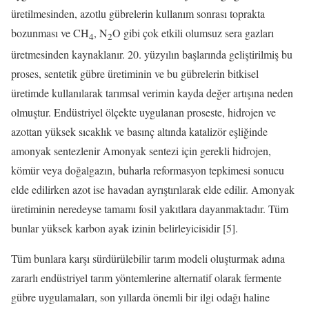
üretilmesinden, azotlu gübrelerin kullanım sonrası toprakta
bozunması ve CH
, N
O gibi çok etkili olumsuz sera gazları
4
2
üretmesinden kaynaklanır. 20. yüzyılın başlarında geliştirilmiş bu
proses, sentetik gübre üretiminin ve bu gübrelerin bitkisel
üretimde kullanılarak tarımsal verimin kayda değer artışına neden
olmuştur. Endüstriyel ölçekte uygulanan proseste, hidrojen ve
azottan yüksek sıcaklık ve basınç altında katalizör eşliğinde
amonyak sentezlenir Amonyak sentezi için gerekli hidrojen,
kömür veya doğalgazın, buharla reformasyon tepkimesi sonucu
elde edilirken azot ise havadan ayrıştırılarak elde edilir. Amonyak
üretiminin neredeyse tamamı fosil yakıtlara dayanmaktadır. Tüm
bunlar yüksek karbon ayak izinin belirleyicisidir [5].
Tüm bunlara karşı sürdürülebilir tarım modeli oluşturmak adına
zararlı endüstriyel tarım yöntemlerine alternatif olarak fermente
gübre uygulamaları, son yıllarda önemli bir ilgi odağı haline