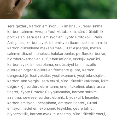
sera gazları, karbon emisyonu, iklim krizi, küresel ısınma,
karbon salınımı, Avrupa Yeşil Mutabakatı, sürdürülebilirlik
politikaları, sera gazı emisyonları, Kyoto Protokolü, Paris
Anlaşması, karbon ayak izi, emisyon ticaret sistemi, sınırda
karbon düzenleme mekanizması, CO2 eşdeğeri, metan
salınımı, diazot monoksit, halokarbonlar, perflorokarbonlar,
hidroflorokarbonlar, sülfür heksaflorür, ekolojik ayak izi,
karbon ayak izi hesaplama, endüstriyel tarım, azotlu
gübreler, organik gübreler, fermente gübre, karbon
dengesizliği, fosil yakıtlar, yeşil ekonomi, yeşil teknolojiler,
karbon sınır vergisi, sera etkisi, sürdürülebilir kalkınma, iklim
değişikliği, sürdürülebilir tarım, enerji tüketimi, uluslararası
ticaret, Kyoto Protokolü uygulamaları, karbon salınımı
azaltma, çevresel sürdürülebilirlik, biyoaktif bileşenler,
karbon emisyonu hesaplama, emisyon ticareti, ulusal
emisyon hedefleri, ekonomik teşvikler, çevre bilinci,
biyoçeşitlilik, karbon ayak izi azaltma, sürdürülebilir enerji,