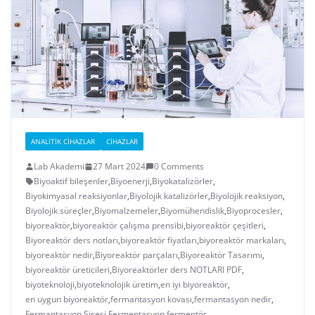
ANALITIK CIHAZLAR
CIHAZLAR
Lab Akademi
27 Mart 2024
0 Comments
Biyoaktif bileşenler
,
Biyoenerji
,
Biyokatalizörler
,
Biyokimyasal reaksiyonlar
,
Biyolojik katalizörler
,
Biyolojik reaksiyon
,
Biyolojik süreçler
,
Biyomalzemeler
,
Biyomühendislik
,
Biyoprocesler
,
biyoreaktör
,
biyoreaktör çalışma prensibi
,
biyoreaktör çeşitleri
,
Biyoreaktör ders notları
,
biyoreaktör fiyatları
,
biyoreaktör markaları
,
biyoreaktör nedir
,
Biyoreaktör parçaları
,
Biyoreaktör Tasarımı
,
biyoreaktör üreticileri
,
Biyoreaktörler ders NOTLARI PDF
,
biyoteknoloji
,
biyoteknolojik üretim
,
en iyi biyoreaktör
,
en uygun biyoreaktör
,
fermantasyon kovası
,
fermantasyon nedir
,
Fermantasyon Şişesi
,
Fermentasyon
,
fermentör
,