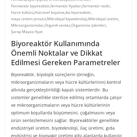
Fermentör biyoreaktör
,
fermentör fiyatları
,
fermentör nedir
,
hücre kültürü
,
Hücresel büyüme
,
ika biyoreaktör
,
maya üretim prosesi
,
Mikrobiyal biyoteknoloji
,
Mikrobiyal üretim
,
Mikroorganizmalar
,
Organik sentez
,
Organizma işlemleri
,
Şarap Mayası fiyat
Biyoreaktör Kullanımında
Önemli Noktalar ve Dikkat
Edilmesi Gereken Parametreler
Biyoreaktör, biyolojik süreçlerin (örneğin,
mikroorganizmaların veya hücre kültürlerinin) kontrol
altında gerçekleştirildiği kapalı sistemlerdir. Bu
sistemler genellikle sterilize edilmiş ortamlarda çalışır
ve mikroorganizmaların veya hücre kültürlerinin
optimum koşullarda büyümesini, çoğalmasını veya
ürün sentezlemesini sağlar. Biyoreaktörler genellikle
endüstriyel üretim, biyoteknoloji, ilaç üretimi, gıda
endüstrisi ve biyoyakıt üretimi gibi alanlarda kullanılır.