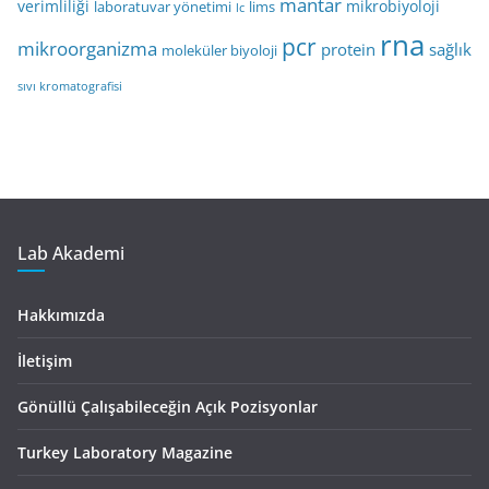
mantar
verimliliği
mikrobiyoloji
laboratuvar yönetimi
lims
lc
rna
pcr
mikroorganizma
protein
sağlık
moleküler biyoloji
sıvı kromatografisi
Lab Akademi
Hakkımızda
İletişim
Gönüllü Çalışabileceğin Açık Pozisyonlar
Turkey Laboratory Magazine