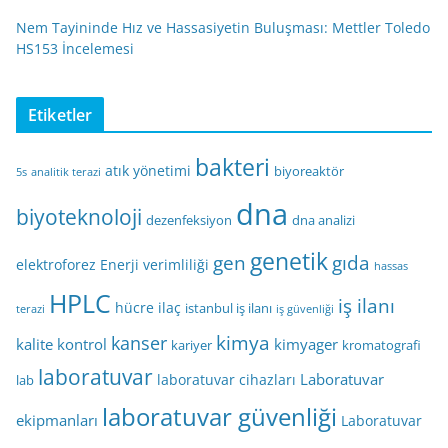
Nem Tayininde Hız ve Hassasiyetin Buluşması: Mettler Toledo
HS153 İncelemesi
Etiketler
bakteri
atık yönetimi
biyoreaktör
5s
analitik terazi
dna
biyoteknoloji
dezenfeksiyon
dna analizi
genetik
gen
gıda
elektroforez
Enerji verimliliği
hassas
HPLC
iş ilanı
hücre
ilaç
istanbul iş ilanı
terazi
iş güvenliği
kimya
kanser
kalite kontrol
kimyager
kariyer
kromatografi
laboratuvar
Laboratuvar
laboratuvar cihazları
lab
laboratuvar güvenliği
ekipmanları
Laboratuvar