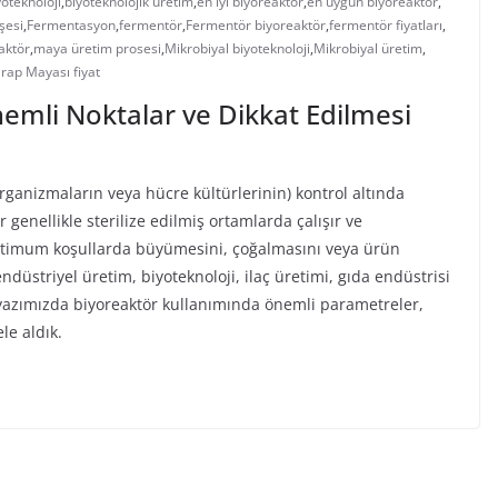
yoteknoloji
,
biyoteknolojik üretim
,
en iyi biyoreaktör
,
en uygun biyoreaktör
,
şesi
,
Fermentasyon
,
fermentör
,
Fermentör biyoreaktör
,
fermentör fiyatları
,
aktör
,
maya üretim prosesi
,
Mikrobiyal biyoteknoloji
,
Mikrobiyal üretim
,
rap Mayası fiyat
emli Noktalar ve Dikkat Edilmesi
organizmaların veya hücre kültürlerinin) kontrol altında
r genellikle sterilize edilmiş ortamlarda çalışır ve
ptimum koşullarda büyümesini, çoğalmasını veya ürün
ndüstriyel üretim, biyoteknoloji, ilaç üretimi, gıda endüstrisi
Bu yazımızda biyoreaktör kullanımında önemli parametreler,
le aldık.