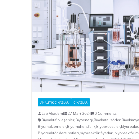
ANALITIK CIHAZLAR
CIHAZLAR
Lab Akademi
27 Mart 2024
0 Comments
Biyoaktif bileşenler
,
Biyoenerji
,
Biyokatalizörler
,
Biyokimya
Biyomalzemeler
,
Biyomühendislik
,
Biyoprocesler
,
biyoreakt
Biyoreaktör ders notları
,
biyoreaktör fiyatları
,
biyoreaktör m