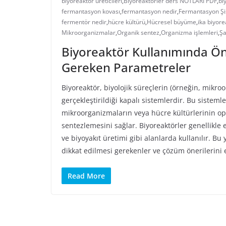
biyoreaktör üreticileri
,
Biyoreaktörler ders NOTLARI PDF
,
bi
fermantasyon kovası
,
fermantasyon nedir
,
Fermantasyon Şi
fermentör nedir
,
hücre kültürü
,
Hücresel büyüme
,
ika biyore
Mikroorganizmalar
,
Organik sentez
,
Organizma işlemleri
,
Şa
Biyoreaktör Kullanımında Ön
Gereken Parametreler
Biyoreaktör, biyolojik süreçlerin (örneğin, mikro
gerçekleştirildiği kapalı sistemlerdir. Bu sistemle
mikroorganizmaların veya hücre kültürlerinin o
sentezlemesini sağlar. Biyoreaktörler genellikle e
ve biyoyakıt üretimi gibi alanlarda kullanılır. 
dikkat edilmesi gerekenler ve çözüm önerilerini e
Read More