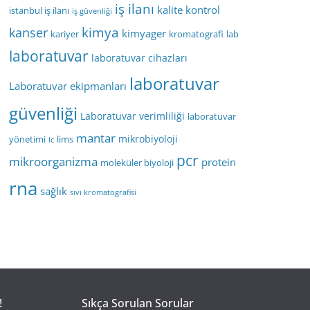
iş ilanı
kalite kontrol
istanbul iş ilanı
iş güvenliği
kimya
kanser
kimyager
kariyer
kromatografi
lab
laboratuvar
laboratuvar cihazları
laboratuvar
Laboratuvar ekipmanları
güvenliği
Laboratuvar verimliliği
laboratuvar
mantar
mikrobiyoloji
yönetimi
lims
lc
pcr
mikroorganizma
protein
moleküler biyoloji
rna
sağlık
sıvı kromatografisi
!
Sıkça Sorulan Sorular