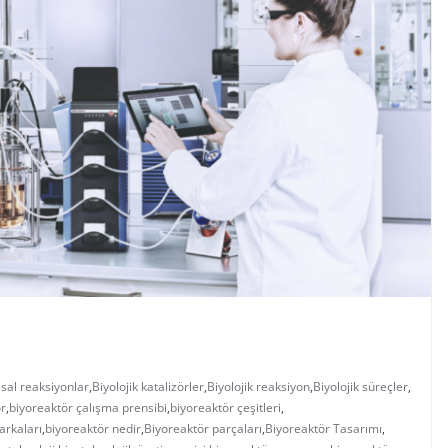
sal reaksiyonlar
,
Biyolojik katalizörler
,
Biyolojik reaksiyon
,
Biyolojik süreçler
,
ör
,
biyoreaktör çalışma prensibi
,
biyoreaktör çeşitleri
,
arkaları
,
biyoreaktör nedir
,
Biyoreaktör parçaları
,
Biyoreaktör Tasarımı
,