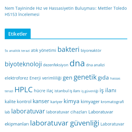
Nem Tayininde Hız ve Hassasiyetin Buluşması: Mettler Toledo
HS153 İncelemesi
Etiketler
bakteri
atık yönetimi
biyoreaktör
5s
analitik terazi
dna
biyoteknoloji
dezenfeksiyon
dna analizi
genetik
gen
gıda
elektroforez
Enerji verimliliği
hassas
HPLC
iş ilanı
hücre
ilaç
istanbul iş ilanı
terazi
iş güvenliği
kimya
kanser
kalite kontrol
kimyager
kariyer
kromatografi
laboratuvar
Laboratuvar
laboratuvar cihazları
lab
laboratuvar güvenliği
ekipmanları
Laboratuvar