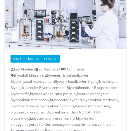
ANALITIK CIHAZLAR
CIHAZLAR
Lab Akademi
27 Mart 2024
0 Comments
Biyoaktif bileşenler
,
Biyoenerji
,
Biyokatalizörler
,
Biyokimyasal reaksiyonlar
,
Biyolojik katalizörler
,
Biyolojik reaksiyon
,
Biyolojik süreçler
,
Biyomalzemeler
,
Biyomühendislik
,
Biyoprocesler
,
biyoreaktör
,
biyoreaktör çalışma prensibi
,
biyoreaktör çeşitleri
,
Biyoreaktör ders notları
,
biyoreaktör fiyatları
,
biyoreaktör markaları
,
biyoreaktör nedir
,
Biyoreaktör parçaları
,
Biyoreaktör Tasarımı
,
biyoreaktör üreticileri
,
Biyoreaktörler ders NOTLARI PDF
,
biyoteknoloji
,
biyoteknolojik üretim
,
en iyi biyoreaktör
,
en uygun biyoreaktör
,
fermantasyon kovası
,
fermantasyon nedir
,
Fermantasyon Şişesi
,
Fermentasyon
,
fermentör
,