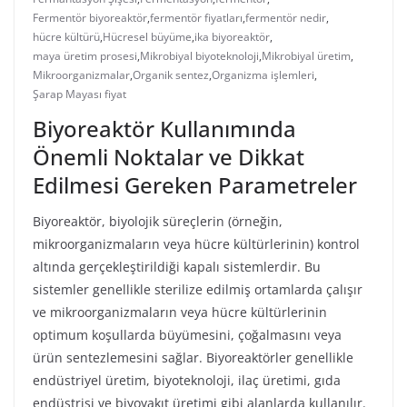
Fermentör biyoreaktör
,
fermentör fiyatları
,
fermentör nedir
,
hücre kültürü
,
Hücresel büyüme
,
ika biyoreaktör
,
maya üretim prosesi
,
Mikrobiyal biyoteknoloji
,
Mikrobiyal üretim
,
Mikroorganizmalar
,
Organik sentez
,
Organizma işlemleri
,
Şarap Mayası fiyat
Biyoreaktör Kullanımında
Önemli Noktalar ve Dikkat
Edilmesi Gereken Parametreler
Biyoreaktör, biyolojik süreçlerin (örneğin,
mikroorganizmaların veya hücre kültürlerinin) kontrol
altında gerçekleştirildiği kapalı sistemlerdir. Bu
sistemler genellikle sterilize edilmiş ortamlarda çalışır
ve mikroorganizmaların veya hücre kültürlerinin
optimum koşullarda büyümesini, çoğalmasını veya
ürün sentezlemesini sağlar. Biyoreaktörler genellikle
endüstriyel üretim, biyoteknoloji, ilaç üretimi, gıda
endüstrisi ve biyoyakıt üretimi gibi alanlarda kullanılır.