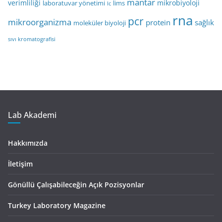
mantar
verimliliği
mikrobiyoloji
laboratuvar yönetimi
lims
lc
rna
pcr
mikroorganizma
protein
sağlık
moleküler biyoloji
sıvı kromatografisi
Lab Akademi
Hakkımızda
İletişim
Gönüllü Çalışabileceğin Açık Pozisyonlar
Turkey Laboratory Magazine