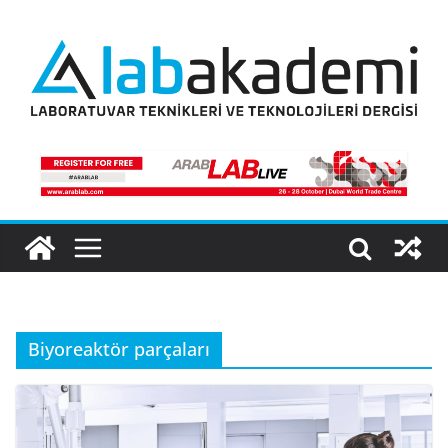
Skip
to
content
Biyoreaktör parçaları