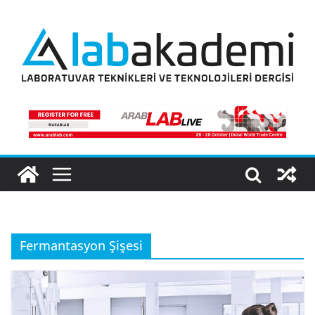
Skip
to
content
Fermantasyon Şişesi