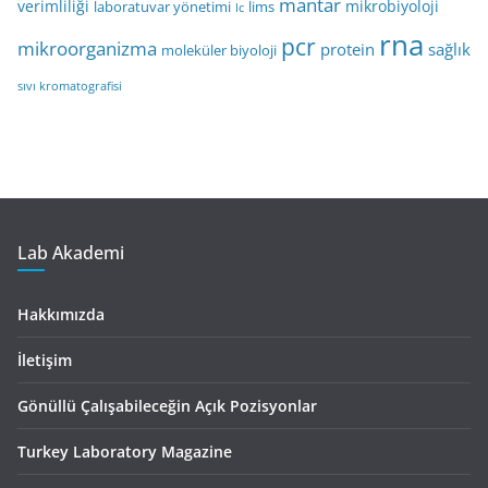
mantar
verimliliği
mikrobiyoloji
laboratuvar yönetimi
lims
lc
rna
pcr
mikroorganizma
protein
sağlık
moleküler biyoloji
sıvı kromatografisi
Lab Akademi
Hakkımızda
İletişim
Gönüllü Çalışabileceğin Açık Pozisyonlar
Turkey Laboratory Magazine