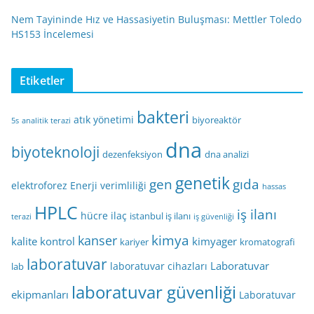
Nem Tayininde Hız ve Hassasiyetin Buluşması: Mettler Toledo
HS153 İncelemesi
Etiketler
bakteri
atık yönetimi
biyoreaktör
5s
analitik terazi
dna
biyoteknoloji
dezenfeksiyon
dna analizi
genetik
gen
gıda
elektroforez
Enerji verimliliği
hassas
HPLC
iş ilanı
hücre
ilaç
istanbul iş ilanı
terazi
iş güvenliği
kimya
kanser
kalite kontrol
kimyager
kariyer
kromatografi
laboratuvar
Laboratuvar
laboratuvar cihazları
lab
laboratuvar güvenliği
ekipmanları
Laboratuvar