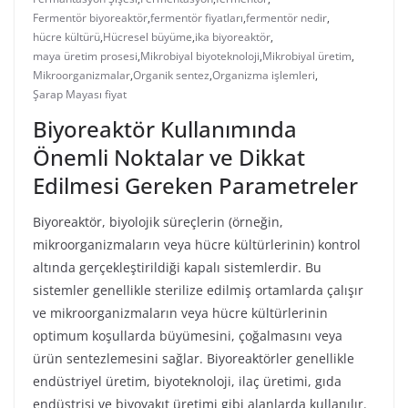
Fermentör biyoreaktör
,
fermentör fiyatları
,
fermentör nedir
,
hücre kültürü
,
Hücresel büyüme
,
ika biyoreaktör
,
maya üretim prosesi
,
Mikrobiyal biyoteknoloji
,
Mikrobiyal üretim
,
Mikroorganizmalar
,
Organik sentez
,
Organizma işlemleri
,
Şarap Mayası fiyat
Biyoreaktör Kullanımında
Önemli Noktalar ve Dikkat
Edilmesi Gereken Parametreler
Biyoreaktör, biyolojik süreçlerin (örneğin,
mikroorganizmaların veya hücre kültürlerinin) kontrol
altında gerçekleştirildiği kapalı sistemlerdir. Bu
sistemler genellikle sterilize edilmiş ortamlarda çalışır
ve mikroorganizmaların veya hücre kültürlerinin
optimum koşullarda büyümesini, çoğalmasını veya
ürün sentezlemesini sağlar. Biyoreaktörler genellikle
endüstriyel üretim, biyoteknoloji, ilaç üretimi, gıda
endüstrisi ve biyoyakıt üretimi gibi alanlarda kullanılır.