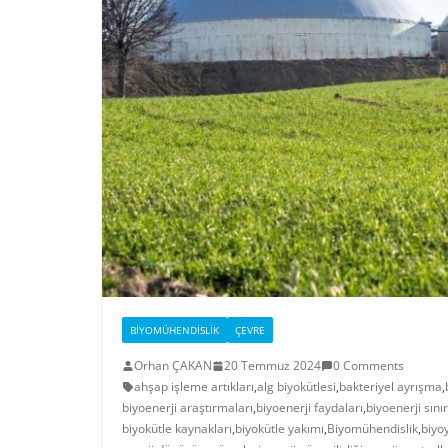
BIYOMÜHENDISLIK
ÇEVRE
Orhan ÇAKAN
20 Temmuz 2024
0 Comments
ahşap işleme artıkları
,
alg biyokütlesi
,
bakteriyel ayrışma
,
biyoenerji araştırmaları
,
biyoenerji faydaları
,
biyoenerji sını
biyokütle kaynakları
,
biyokütle yakımı
,
Biyomühendislik
,
biyo