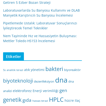
Getiren 5 Ezber Bozan Strateji
Laboratuvarlarda Su Banyosu Kullanımı ve DLAB
Manyetik Karıştırıcılı Su Banyosu İncelemesi
Pipetlemede Ustalık: Laboratuvar Sonuçlarınızı
İyileştirecek Temel Teknikler
Nem Tayininde Hız ve Hassasiyetin Buluşması:
Mettler Toledo HS153 İncelemesi
Etiketler
bakteri
atık yönetimi
biyoreaktör
5s
analitik terazi
dna
biyoteknoloji
dezenfeksiyon
dna
gen
elektroforez
Enerji verimliliği
analizi
HPLC
genetik
gıda
hücre
ilaç
hassas terazi