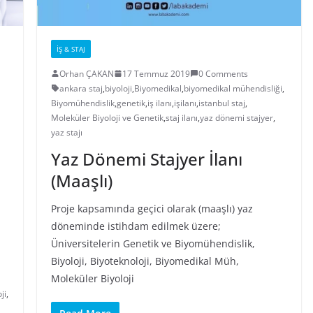
İŞ & STAJ
Orhan ÇAKAN
17 Temmuz 2019
0 Comments
ankara staj
,
biyoloji
,
Biyomedikal
,
biyomedikal mühendisliği
,
Biyomühendislik
,
genetik
,
iş ilanı
,
işilanı
,
istanbul staj
,
Moleküler Biyoloji ve Genetik
,
staj ilanı
,
yaz dönemi stajyer
,
yaz stajı
Yaz Dönemi Stajyer İlanı
(Maaşlı)
Proje kapsamında geçici olarak (maaşlı) yaz
döneminde istihdam edilmek üzere;
Üniversitelerin Genetik ve Biyomühendislik,
Biyoloji, Biyoteknoloji, Biyomedikal Müh,
Moleküler Biyoloji
ji
,