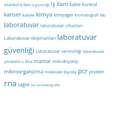
iş ilanı
kalite kontrol
istanbul iş ilanı
iş güvenliği
kimya
kanser
kimyager
kariyer
kromatografi
lab
laboratuvar
laboratuvar cihazları
laboratuvar
Laboratuvar ekipmanları
güvenliği
Laboratuvar verimliliği
laboratuvar
mantar
mikrobiyoloji
yönetimi
lims
lc
pcr
mikroorganizma
protein
moleküler biyoloji
rna
sağlık
sıvı kromatografisi