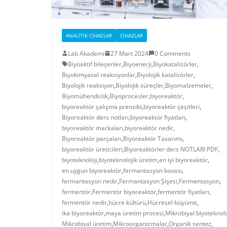
ANALITIK CIHAZLAR
CIHAZLAR
Lab Akademi
27 Mart 2024
0 Comments
Biyoaktif bileşenler
,
Biyoenerji
,
Biyokatalizörler
,
Biyokimyasal reaksiyonlar
,
Biyolojik katalizörler
,
Biyolojik reaksiyon
,
Biyolojik süreçler
,
Biyomalzemeler
,
Biyomühendislik
,
Biyoprocesler
,
biyoreaktör
,
biyoreaktör çalışma prensibi
,
biyoreaktör çeşitleri
,
Biyoreaktör ders notları
,
biyoreaktör fiyatları
,
biyoreaktör markaları
,
biyoreaktör nedir
,
Biyoreaktör parçaları
,
Biyoreaktör Tasarımı
,
biyoreaktör üreticileri
,
Biyoreaktörler ders NOTLARI PDF
,
biyoteknoloji
,
biyoteknolojik üretim
,
en iyi biyoreaktör
,
en uygun biyoreaktör
,
fermantasyon kovası
,
fermantasyon nedir
,
Fermantasyon Şişesi
,
Fermentasyon
,
fermentör
,
Fermentör biyoreaktör
,
fermentör fiyatları
,
fermentör nedir
,
hücre kültürü
,
Hücresel büyüme
,
ika biyoreaktör
,
maya üretim prosesi
,
Mikrobiyal biyoteknolo
Mikrobiyal üretim
,
Mikroorganizmalar
,
Organik sentez
,