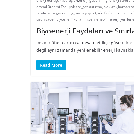
enerji dönüşüm süreçleri
,
enerji güvenilirliği
,
enerji santralle
etanol üretimi
,
Fosil yakıtlar
,
gazlaştırma
,
ıslak atık
,
karbon at
piroliz
,
sera gazı kirliliği
,
sıvı biyoyakıt
,
sürdürülebilir enerji 
uzun vadeli biyoenerji kullanım
,
yenilenebilir enerji
,
yenilene
Biyoenerji Faydaları ve Sınır
İnsan nüfusu artmaya devam ettikçe güvenilir ene
değil aynı zamanda yenilenebilir enerji kaynakl
Read More