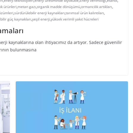
ri
,
enerji teknolojileri
,
enerji üretiminde biyokütle
,
Enerji verimliliği
,
etanol
,
ık ürünleri
,
metan gazı
,
organik madde dönüşümü
,
ormancılık artıkları
,
çözümleri
,
sürdürülebilir enerji kaynakları
,
tarımsal ürün kalıntıları
,
bilir güç kaynakları
,
yeşil enerji
,
yüksek verimli yakıt hücreleri
lamaları
rji kaynaklarına olan ihtiyacımız da artıyor. Sadece güvenilir
arının bulunmasına