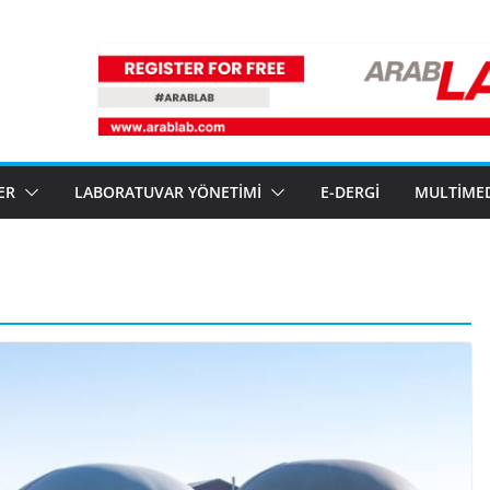
ER
LABORATUVAR YÖNETIMI
E-DERGI
MULTIME