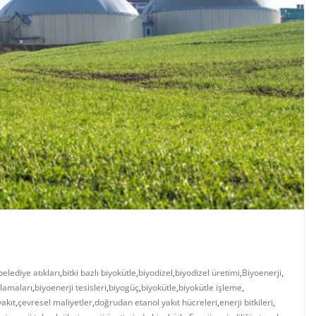
belediye atıkları
,
bitki bazlı biyokütle
,
biyodizel
,
biyodizel üretimi
,
Biyoenerji
,
rlamaları
,
biyoenerji tesisleri
,
biyogüç
,
biyokütle
,
biyokütle işleme
,
yakıt
,
çevresel maliyetler
,
doğrudan etanol yakıt hücreleri
,
enerji bitkileri
,