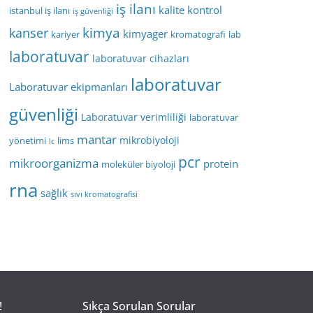
iş ilanı
kalite kontrol
istanbul iş ilanı
iş güvenliği
kimya
kanser
kimyager
kariyer
kromatografi
lab
laboratuvar
laboratuvar cihazları
laboratuvar
Laboratuvar ekipmanları
güvenliği
Laboratuvar verimliliği
laboratuvar
mantar
mikrobiyoloji
yönetimi
lims
lc
pcr
mikroorganizma
protein
moleküler biyoloji
rna
sağlık
sıvı kromatografisi
!
Sıkça Sorulan Sorular