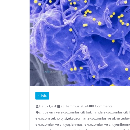
KLINIK
Haluk Çelik
23 Temmuz 2024
0 Comments
cilt bakımı ve eksozomlar
,
cilt bakımında eksozomlar
,
cilt
eksozom teknolojisi
,
eksozomlar
,
eksozomlar ve akne tedavi
eksozomlar ve cilt yaşlanması
,
eksozomlar ve cilt yenilenm