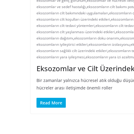
eksozomlar ve genç görünüm
,
eksozomlar ve hücresel ilet
eksozomlar ve sedef hastalığı
,
eksozomların cilt bakımı pot
eksozomların cilt bakımındaki uygulamaları
,
eksozomların ci
eksozomların cilt koşulları üzerindeki etkileri
,
eksozomların 
eksozomların cilt tedavi yöntemleri
,
eksozomların cilt tedavi
eksozomların cilt yaşlanması üzerindeki etkileri
,
eksozomlar
eksozomların dağıtımı
,
eksozomların doku onarımı
,
eksozom
eksozomların iyileştirici etkileri
,
eksozomların izolasyonu
,
ek
eksozomların sağlıklı cilt üzerindeki etkileri
,
eksozomların te
eksozomların yara iyileşmesi
,
eksozomların yara izi azaltm
Eksozomlar ve Cilt Üzerindeki
Bir zamanlar yalnızca hücresel atık olduğu düşü
hücreler arası iletişimde önemli roller
Read More