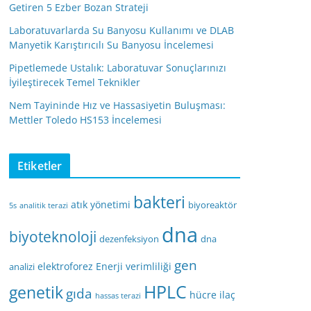
Getiren 5 Ezber Bozan Strateji
Laboratuvarlarda Su Banyosu Kullanımı ve DLAB
Manyetik Karıştırıcılı Su Banyosu İncelemesi
Pipetlemede Ustalık: Laboratuvar Sonuçlarınızı
İyileştirecek Temel Teknikler
Nem Tayininde Hız ve Hassasiyetin Buluşması:
Mettler Toledo HS153 İncelemesi
Etiketler
bakteri
atık yönetimi
biyoreaktör
5s
analitik terazi
dna
biyoteknoloji
dezenfeksiyon
dna
gen
elektroforez
Enerji verimliliği
analizi
HPLC
genetik
gıda
hücre
ilaç
hassas terazi