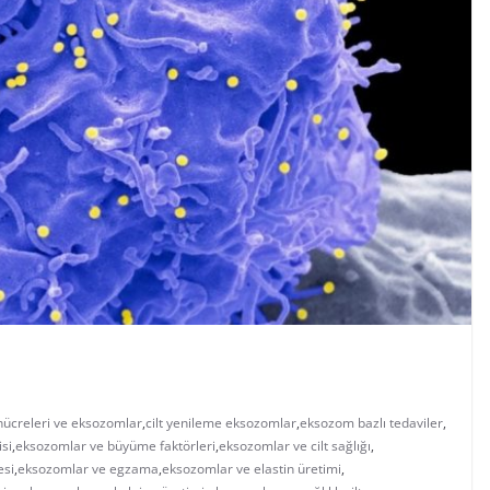
 hücreleri ve eksozomlar
,
cilt yenileme eksozomlar
,
eksozom bazlı tedaviler
,
si
,
eksozomlar ve büyüme faktörleri
,
eksozomlar ve cilt sağlığı
,
esi
,
eksozomlar ve egzama
,
eksozomlar ve elastin üretimi
,