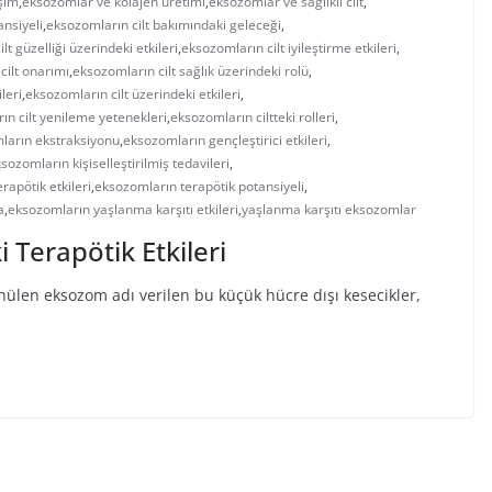
işim
,
eksozomlar ve kolajen üretimi
,
eksozomlar ve sağlıklı cilt
,
ansiyeli
,
eksozomların cilt bakımındaki geleceği
,
lt güzelliği üzerindeki etkileri
,
eksozomların cilt iyileştirme etkileri
,
cilt onarımı
,
eksozomların cilt sağlık üzerindeki rolü
,
leri
,
eksozomların cilt üzerindeki etkileri
,
ın cilt yenileme yetenekleri
,
eksozomların ciltteki rolleri
,
ların ekstraksiyonu
,
eksozomların gençleştirici etkileri
,
sozomların kişiselleştirilmiş tedavileri
,
rapötik etkileri
,
eksozomların terapötik potansiyeli
,
a
,
eksozomların yaşlanma karşıtı etkileri
,
yaşlanma karşıtı eksozomlar
 Terapötik Etkileri
nülen eksozom adı verilen bu küçük hücre dışı kesecikler,