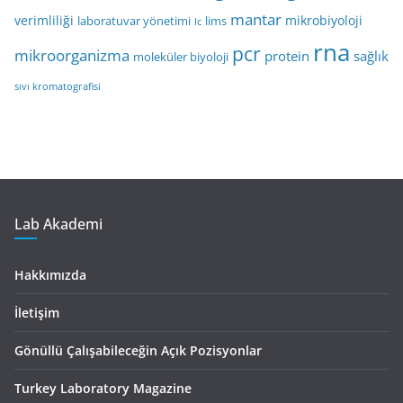
mantar
verimliliği
mikrobiyoloji
laboratuvar yönetimi
lims
lc
rna
pcr
mikroorganizma
protein
sağlık
moleküler biyoloji
sıvı kromatografisi
Lab Akademi
Hakkımızda
İletişim
Gönüllü Çalışabileceğin Açık Pozisyonlar
Turkey Laboratory Magazine