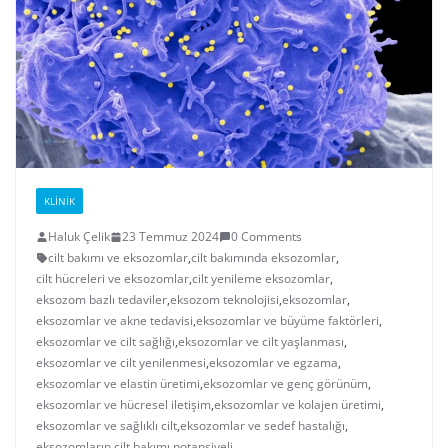
KLINIK
Haluk Çelik
23 Temmuz 2024
0 Comments
cilt bakımı ve eksozomlar
,
cilt bakımında eksozomlar
,
cilt hücreleri ve eksozomlar
,
cilt yenileme eksozomlar
,
eksozom bazlı tedaviler
,
eksozom teknolojisi
,
eksozomlar
,
eksozomlar ve akne tedavisi
,
eksozomlar ve büyüme faktörleri
,
eksozomlar ve cilt sağlığı
,
eksozomlar ve cilt yaşlanması
,
eksozomlar ve cilt yenilenmesi
,
eksozomlar ve egzama
,
eksozomlar ve elastin üretimi
,
eksozomlar ve genç görünüm
,
eksozomlar ve hücresel iletişim
,
eksozomlar ve kolajen üretimi
,
eksozomlar ve sağlıklı cilt
,
eksozomlar ve sedef hastalığı
,
eksozomların cilt bakımı potansiyeli
,