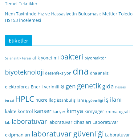
Temel Teknikler
Nem Tayininde Hız ve Hassasiyetin Buluşması: Mettler Toledo
HS153 İncelemesi
Etiketler
bakteri
atık yönetimi
biyoreaktör
5s
analitik terazi
dna
biyoteknoloji
dezenfeksiyon
dna analizi
genetik
gen
gıda
elektroforez
Enerji verimliliği
hassas
HPLC
iş ilanı
hücre
ilaç
istanbul iş ilanı
terazi
iş güvenliği
kimya
kanser
kalite kontrol
kimyager
kariyer
kromatografi
laboratuvar
Laboratuvar
laboratuvar cihazları
lab
laboratuvar güvenliği
ekipmanları
Laboratuvar