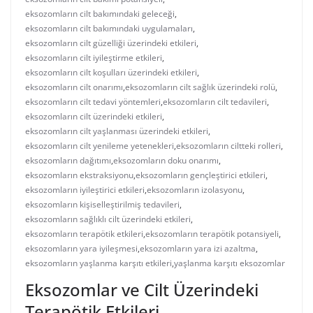
eksozomların cilt bakımındaki geleceği
,
eksozomların cilt bakımındaki uygulamaları
,
eksozomların cilt güzelliği üzerindeki etkileri
,
eksozomların cilt iyileştirme etkileri
,
eksozomların cilt koşulları üzerindeki etkileri
,
eksozomların cilt onarımı
,
eksozomların cilt sağlık üzerindeki rolü
,
eksozomların cilt tedavi yöntemleri
,
eksozomların cilt tedavileri
,
eksozomların cilt üzerindeki etkileri
,
eksozomların cilt yaşlanması üzerindeki etkileri
,
eksozomların cilt yenileme yetenekleri
,
eksozomların ciltteki rolleri
,
eksozomların dağıtımı
,
eksozomların doku onarımı
,
eksozomların ekstraksiyonu
,
eksozomların gençleştirici etkileri
,
eksozomların iyileştirici etkileri
,
eksozomların izolasyonu
,
eksozomların kişiselleştirilmiş tedavileri
,
eksozomların sağlıklı cilt üzerindeki etkileri
,
eksozomların terapötik etkileri
,
eksozomların terapötik potansiyeli
,
eksozomların yara iyileşmesi
,
eksozomların yara izi azaltma
,
eksozomların yaşlanma karşıtı etkileri
,
yaşlanma karşıtı eksozomlar
Eksozomlar ve Cilt Üzerindeki
Terapötik Etkileri