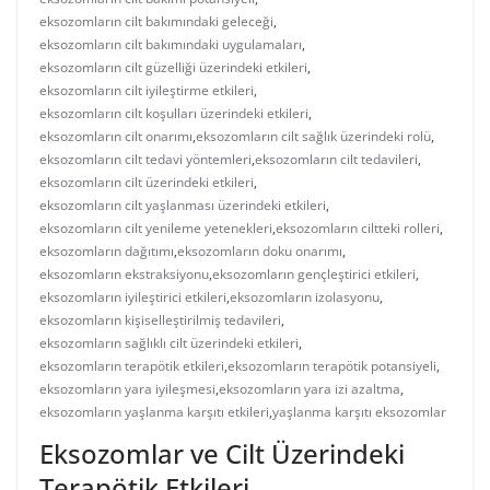
eksozomların cilt bakımındaki geleceği
,
eksozomların cilt bakımındaki uygulamaları
,
eksozomların cilt güzelliği üzerindeki etkileri
,
eksozomların cilt iyileştirme etkileri
,
eksozomların cilt koşulları üzerindeki etkileri
,
eksozomların cilt onarımı
,
eksozomların cilt sağlık üzerindeki rolü
,
eksozomların cilt tedavi yöntemleri
,
eksozomların cilt tedavileri
,
eksozomların cilt üzerindeki etkileri
,
eksozomların cilt yaşlanması üzerindeki etkileri
,
eksozomların cilt yenileme yetenekleri
,
eksozomların ciltteki rolleri
,
eksozomların dağıtımı
,
eksozomların doku onarımı
,
eksozomların ekstraksiyonu
,
eksozomların gençleştirici etkileri
,
eksozomların iyileştirici etkileri
,
eksozomların izolasyonu
,
eksozomların kişiselleştirilmiş tedavileri
,
eksozomların sağlıklı cilt üzerindeki etkileri
,
eksozomların terapötik etkileri
,
eksozomların terapötik potansiyeli
,
eksozomların yara iyileşmesi
,
eksozomların yara izi azaltma
,
eksozomların yaşlanma karşıtı etkileri
,
yaşlanma karşıtı eksozomlar
Eksozomlar ve Cilt Üzerindeki
Terapötik Etkileri