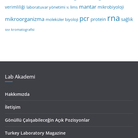
mantar
verimliliği
mikrobiyoloji
laboratuvar yönetimi
lims
lc
rna
pcr
mikroorganizma
protein
sağlık
moleküler biyoloji
sıvı kromatografisi
Lab Akademi
Hakkımızda
İletişim
Gönüllü Çalışabileceğin Açık Pozisyonlar
Turkey Laboratory Magazine