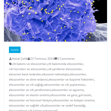
KLINIK
Haluk Çelik
23 Temmuz 2024
0 Comments
cilt bakımı ve eksozomlar
,
cilt bakımında eksozomlar
,
cilt hücreleri ve eksozomlar
,
cilt yenileme eksozomlar
,
eksozom bazlı tedaviler
,
eksozom teknolojisi
,
eksozomlar
,
eksozomlar ve akne tedavisi
,
eksozomlar ve büyüme faktörleri
,
eksozomlar ve cilt sağlığı
,
eksozomlar ve cilt yaşlanması
,
eksozomlar ve cilt yenilenmesi
,
eksozomlar ve egzama
,
eksozomlar ve elastin üretimi
,
eksozomlar ve genç görünüm
,
eksozomlar ve hücresel iletişim
,
eksozomlar ve kolajen üretimi
,
eksozomlar ve sağlıklı cilt
,
eksozomlar ve sedef hastalığı
,
eksozomların cilt bakımı potansiyeli
,