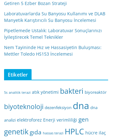
Getiren 5 Ezber Bozan Strateji
Laboratuvarlarda Su Banyosu Kullanımı ve DLAB
Manyetik Karıştırıcılı Su Banyosu İncelemesi
Pipetlemede Ustalık: Laboratuvar Sonuçlarınızı
İyileştirecek Temel Teknikler
Nem Tayininde Hız ve Hassasiyetin Buluşması:
Mettler Toledo HS153 İncelemesi
Etiketler
bakteri
atık yönetimi
biyoreaktör
5s
analitik terazi
dna
biyoteknoloji
dezenfeksiyon
dna
gen
elektroforez
Enerji verimliliği
analizi
HPLC
genetik
gıda
hücre
ilaç
hassas terazi