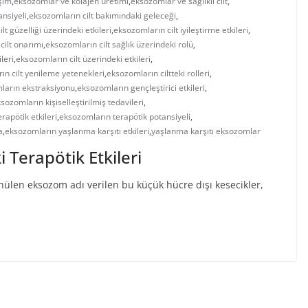
işim
,
eksozomlar ve kolajen üretimi
,
eksozomlar ve sağlıklı cilt
,
ansiyeli
,
eksozomların cilt bakımındaki geleceği
,
lt güzelliği üzerindeki etkileri
,
eksozomların cilt iyileştirme etkileri
,
cilt onarımı
,
eksozomların cilt sağlık üzerindeki rolü
,
leri
,
eksozomların cilt üzerindeki etkileri
,
ın cilt yenileme yetenekleri
,
eksozomların ciltteki rolleri
,
ların ekstraksiyonu
,
eksozomların gençleştirici etkileri
,
sozomların kişiselleştirilmiş tedavileri
,
rapötik etkileri
,
eksozomların terapötik potansiyeli
,
a
,
eksozomların yaşlanma karşıtı etkileri
,
yaşlanma karşıtı eksozomlar
 Terapötik Etkileri
nülen eksozom adı verilen bu küçük hücre dışı kesecikler,