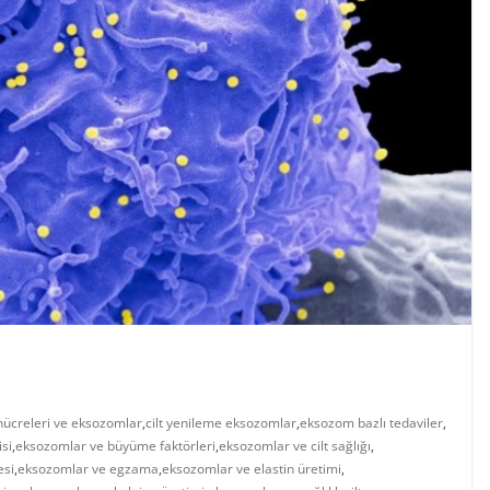
 hücreleri ve eksozomlar
,
cilt yenileme eksozomlar
,
eksozom bazlı tedaviler
,
si
,
eksozomlar ve büyüme faktörleri
,
eksozomlar ve cilt sağlığı
,
esi
,
eksozomlar ve egzama
,
eksozomlar ve elastin üretimi
,