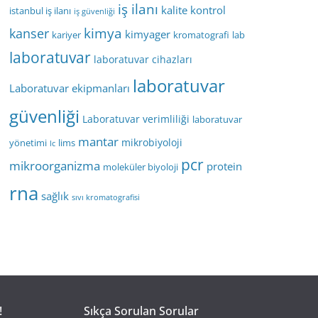
iş ilanı
kalite kontrol
istanbul iş ilanı
iş güvenliği
kimya
kanser
kimyager
kariyer
kromatografi
lab
laboratuvar
laboratuvar cihazları
laboratuvar
Laboratuvar ekipmanları
güvenliği
Laboratuvar verimliliği
laboratuvar
mantar
mikrobiyoloji
yönetimi
lims
lc
pcr
mikroorganizma
protein
moleküler biyoloji
rna
sağlık
sıvı kromatografisi
!
Sıkça Sorulan Sorular