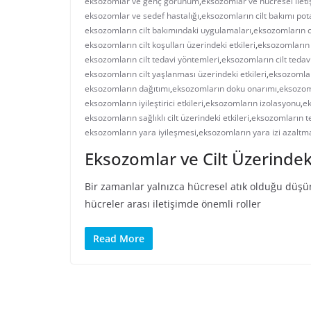
eksozomlar ve genç görünüm
,
eksozomlar ve hücresel ilet
eksozomlar ve sedef hastalığı
,
eksozomların cilt bakımı pot
eksozomların cilt bakımındaki uygulamaları
,
eksozomların ci
eksozomların cilt koşulları üzerindeki etkileri
,
eksozomların 
eksozomların cilt tedavi yöntemleri
,
eksozomların cilt tedavi
eksozomların cilt yaşlanması üzerindeki etkileri
,
eksozomlar
eksozomların dağıtımı
,
eksozomların doku onarımı
,
eksozom
eksozomların iyileştirici etkileri
,
eksozomların izolasyonu
,
ek
eksozomların sağlıklı cilt üzerindeki etkileri
,
eksozomların te
eksozomların yara iyileşmesi
,
eksozomların yara izi azaltm
Eksozomlar ve Cilt Üzerindeki
Bir zamanlar yalnızca hücresel atık olduğu düşü
hücreler arası iletişimde önemli roller
Read More