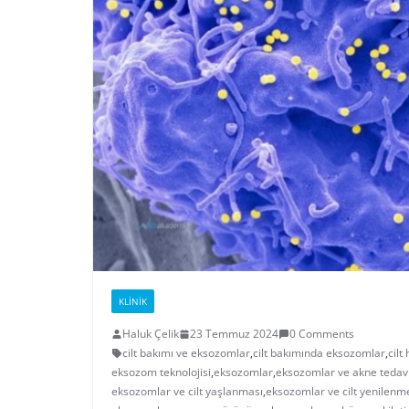
KLINIK
Haluk Çelik
23 Temmuz 2024
0 Comments
cilt bakımı ve eksozomlar
,
cilt bakımında eksozomlar
,
cilt
eksozom teknolojisi
,
eksozomlar
,
eksozomlar ve akne tedavi
eksozomlar ve cilt yaşlanması
,
eksozomlar ve cilt yenilenm