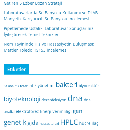
Getiren 5 Ezber Bozan Strateji
Laboratuvarlarda Su Banyosu Kullanımı ve DLAB
Manyetik Karıştırıcılı Su Banyosu İncelemesi
Pipetlemede Ustalık: Laboratuvar Sonuçlarınızı
İyileştirecek Temel Teknikler
Nem Tayininde Hız ve Hassasiyetin Buluşması:
Mettler Toledo HS153 İncelemesi
Etiketler
bakteri
atık yönetimi
biyoreaktör
5s
analitik terazi
dna
biyoteknoloji
dezenfeksiyon
dna
gen
elektroforez
Enerji verimliliği
analizi
HPLC
genetik
gıda
hücre
ilaç
hassas terazi