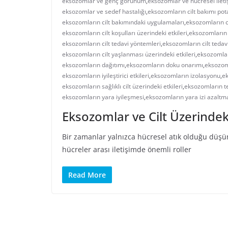
eksozomlar ve genç görünüm
,
eksozomlar ve hücresel ilet
eksozomlar ve sedef hastalığı
,
eksozomların cilt bakımı pot
eksozomların cilt bakımındaki uygulamaları
,
eksozomların ci
eksozomların cilt koşulları üzerindeki etkileri
,
eksozomların 
eksozomların cilt tedavi yöntemleri
,
eksozomların cilt tedavi
eksozomların cilt yaşlanması üzerindeki etkileri
,
eksozomlar
eksozomların dağıtımı
,
eksozomların doku onarımı
,
eksozom
eksozomların iyileştirici etkileri
,
eksozomların izolasyonu
,
ek
eksozomların sağlıklı cilt üzerindeki etkileri
,
eksozomların te
eksozomların yara iyileşmesi
,
eksozomların yara izi azaltm
Eksozomlar ve Cilt Üzerindeki
Bir zamanlar yalnızca hücresel atık olduğu düşü
hücreler arası iletişimde önemli roller
Read More