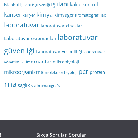
iş ilanı
kalite kontrol
istanbul iş ilanı
iş güvenliği
kimya
kanser
kimyager
kariyer
kromatografi
lab
laboratuvar
laboratuvar cihazları
laboratuvar
Laboratuvar ekipmanları
güvenliği
Laboratuvar verimliliği
laboratuvar
mantar
mikrobiyoloji
yönetimi
lims
lc
pcr
mikroorganizma
protein
moleküler biyoloji
rna
sağlık
sıvı kromatografisi
!
Sıkça Sorulan Sorular