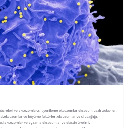
 hücreleri ve eksozomlar
,
cilt yenileme eksozomlar
,
eksozom bazlı tedaviler
,
si
,
eksozomlar ve büyüme faktörleri
,
eksozomlar ve cilt sağlığı
,
esi
,
eksozomlar ve egzama
,
eksozomlar ve elastin üretimi
,