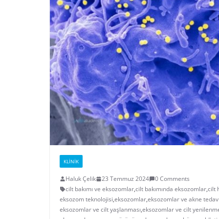
KLINIK
Haluk Çelik
23 Temmuz 2024
0 Comments
cilt bakımı ve eksozomlar
,
cilt bakımında eksozomlar
,
cilt
eksozom teknolojisi
,
eksozomlar
,
eksozomlar ve akne tedavi
eksozomlar ve cilt yaşlanması
,
eksozomlar ve cilt yenilenm