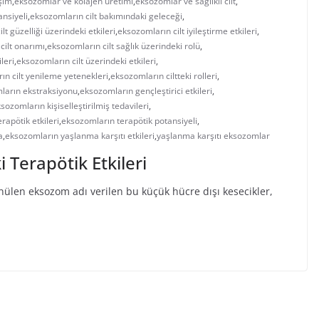
işim
,
eksozomlar ve kolajen üretimi
,
eksozomlar ve sağlıklı cilt
,
ansiyeli
,
eksozomların cilt bakımındaki geleceği
,
lt güzelliği üzerindeki etkileri
,
eksozomların cilt iyileştirme etkileri
,
cilt onarımı
,
eksozomların cilt sağlık üzerindeki rolü
,
leri
,
eksozomların cilt üzerindeki etkileri
,
ın cilt yenileme yetenekleri
,
eksozomların ciltteki rolleri
,
ların ekstraksiyonu
,
eksozomların gençleştirici etkileri
,
sozomların kişiselleştirilmiş tedavileri
,
rapötik etkileri
,
eksozomların terapötik potansiyeli
,
a
,
eksozomların yaşlanma karşıtı etkileri
,
yaşlanma karşıtı eksozomlar
 Terapötik Etkileri
nülen eksozom adı verilen bu küçük hücre dışı kesecikler,