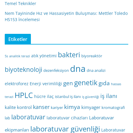
Temel Teknikler
Nem Tayininde Hız ve Hassasiyetin Buluşması: Mettler Toledo
HS153 İncelemesi
Etiketler
bakteri
atık yönetimi
biyoreaktör
5s
analitik terazi
dna
biyoteknoloji
dezenfeksiyon
dna analizi
genetik
gen
gıda
elektroforez
Enerji verimliliği
hassas
HPLC
iş ilanı
hücre
ilaç
istanbul iş ilanı
terazi
iş güvenliği
kimya
kanser
kalite kontrol
kimyager
kariyer
kromatografi
laboratuvar
Laboratuvar
laboratuvar cihazları
lab
laboratuvar güvenliği
ekipmanları
Laboratuvar