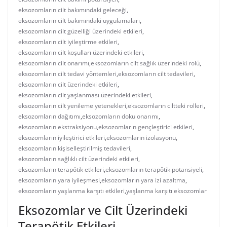
eksozomların cilt bakımındaki geleceği
,
eksozomların cilt bakımındaki uygulamaları
,
eksozomların cilt güzelliği üzerindeki etkileri
,
eksozomların cilt iyileştirme etkileri
,
eksozomların cilt koşulları üzerindeki etkileri
,
eksozomların cilt onarımı
,
eksozomların cilt sağlık üzerindeki rolü
,
eksozomların cilt tedavi yöntemleri
,
eksozomların cilt tedavileri
,
eksozomların cilt üzerindeki etkileri
,
eksozomların cilt yaşlanması üzerindeki etkileri
,
eksozomların cilt yenileme yetenekleri
,
eksozomların ciltteki rolleri
,
eksozomların dağıtımı
,
eksozomların doku onarımı
,
eksozomların ekstraksiyonu
,
eksozomların gençleştirici etkileri
,
eksozomların iyileştirici etkileri
,
eksozomların izolasyonu
,
eksozomların kişiselleştirilmiş tedavileri
,
eksozomların sağlıklı cilt üzerindeki etkileri
,
eksozomların terapötik etkileri
,
eksozomların terapötik potansiyeli
,
eksozomların yara iyileşmesi
,
eksozomların yara izi azaltma
,
eksozomların yaşlanma karşıtı etkileri
,
yaşlanma karşıtı eksozomlar
Eksozomlar ve Cilt Üzerindeki
Terapötik Etkileri