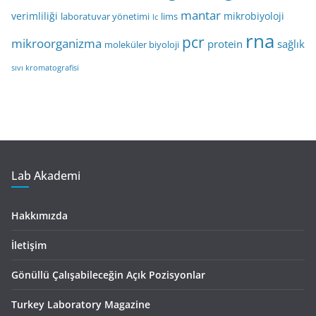
mantar
verimliliği
mikrobiyoloji
laboratuvar yönetimi
lims
lc
rna
pcr
mikroorganizma
protein
sağlık
moleküler biyoloji
sıvı kromatografisi
Lab Akademi
Hakkımızda
İletişim
Gönüllü Çalışabileceğin Açık Pozisyonlar
Turkey Laboratory Magazine