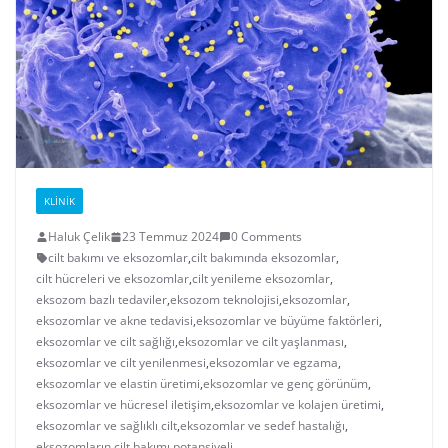
KLINIK
Haluk Çelik
23 Temmuz 2024
0 Comments
cilt bakımı ve eksozomlar
,
cilt bakımında eksozomlar
,
cilt hücreleri ve eksozomlar
,
cilt yenileme eksozomlar
,
eksozom bazlı tedaviler
,
eksozom teknolojisi
,
eksozomlar
,
eksozomlar ve akne tedavisi
,
eksozomlar ve büyüme faktörleri
,
eksozomlar ve cilt sağlığı
,
eksozomlar ve cilt yaşlanması
,
eksozomlar ve cilt yenilenmesi
,
eksozomlar ve egzama
,
eksozomlar ve elastin üretimi
,
eksozomlar ve genç görünüm
,
eksozomlar ve hücresel iletişim
,
eksozomlar ve kolajen üretimi
,
eksozomlar ve sağlıklı cilt
,
eksozomlar ve sedef hastalığı
,
eksozomların cilt bakımı potansiyeli
,