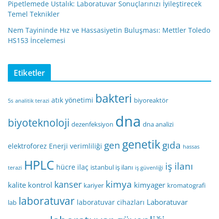
Pipetlemede Ustalık: Laboratuvar Sonuçlarınızı İyileştirecek
Temel Teknikler
Nem Tayininde Hız ve Hassasiyetin Buluşması: Mettler Toledo
HS153 İncelemesi
Etiketler
bakteri
atık yönetimi
biyoreaktör
5s
analitik terazi
dna
biyoteknoloji
dezenfeksiyon
dna analizi
genetik
gen
gıda
elektroforez
Enerji verimliliği
hassas
HPLC
iş ilanı
hücre
ilaç
istanbul iş ilanı
terazi
iş güvenliği
kimya
kanser
kalite kontrol
kimyager
kariyer
kromatografi
laboratuvar
Laboratuvar
laboratuvar cihazları
lab