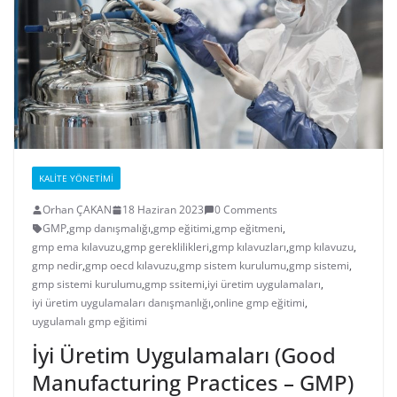
KALITE YÖNETIMI
Orhan ÇAKAN
18 Haziran 2023
0 Comments
GMP
,
gmp danışmalığı
,
gmp eğitimi
,
gmp eğitmeni
,
gmp ema kılavuzu
,
gmp gereklilikleri
,
gmp kılavuzları
,
gmp kılavuzu
,
gmp nedir
,
gmp oecd kılavuzu
,
gmp sistem kurulumu
,
gmp sistemi
,
gmp sistemi kurulumu
,
gmp ssitemi
,
iyi üretim uygulamaları
,
iyi üretim uygulamaları danışmanlığı
,
online gmp eğitimi
,
uygulamalı gmp eğitimi
İyi Üretim Uygulamaları (Good
Manufacturing Practices – GMP)