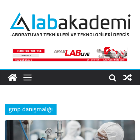
Skip
to
content
gmp danışmalığı