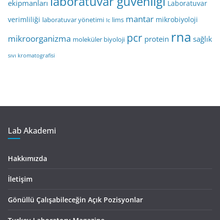
laboratuvar güvenliği
ekipmanları
Laboratuvar
mantar
verimliliği
mikrobiyoloji
laboratuvar yönetimi
lims
lc
rna
pcr
mikroorganizma
protein
sağlık
moleküler biyoloji
sıvı kromatografisi
Lab Akademi
Hakkımızda
İletişim
Gönüllü Çalışabileceğin Açık Pozisyonlar