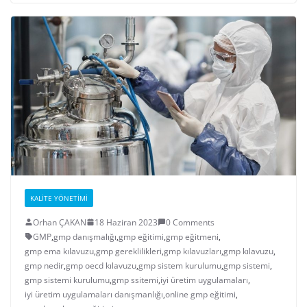
KALITE YÖNETIMI
Orhan ÇAKAN
18 Haziran 2023
0 Comments
GMP
,
gmp danışmalığı
,
gmp eğitimi
,
gmp eğitmeni
,
gmp ema kılavuzu
,
gmp gereklilikleri
,
gmp kılavuzları
,
gmp kılavuzu
,
gmp nedir
,
gmp oecd kılavuzu
,
gmp sistem kurulumu
,
gmp sistemi
,
gmp sistemi kurulumu
,
gmp ssitemi
,
iyi üretim uygulamaları
,
iyi üretim uygulamaları danışmanlığı
,
online gmp eğitimi
,