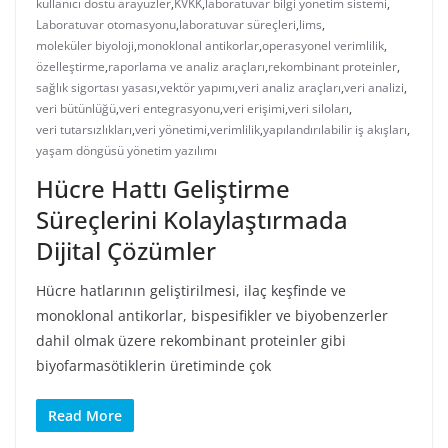
kullanıcı dostu arayüzler
,
KVKK
,
laboratuvar bilgi yönetim sistemi
,
Laboratuvar otomasyonu
,
laboratuvar süreçleri
,
lims
,
moleküler biyoloji
,
monoklonal antikorlar
,
operasyonel verimlilik
,
özelleştirme
,
raporlama ve analiz araçları
,
rekombinant proteinler
,
sağlık sigortası yasası
,
vektör yapımı
,
veri analiz araçları
,
veri analizi
,
veri bütünlüğü
,
veri entegrasyonu
,
veri erişimi
,
veri siloları
,
veri tutarsızlıkları
,
veri yönetimi
,
verimlilik
,
yapılandırılabilir iş akışları
,
yaşam döngüsü yönetim yazılımı
Hücre Hattı Geliştirme
Süreçlerini Kolaylaştırmada
Dijital Çözümler
Hücre hatlarının geliştirilmesi, ilaç keşfinde ve
monoklonal antikorlar, bispesifikler ve biyobenzerler
dahil olmak üzere rekombinant proteinler gibi
biyofarmasötiklerin üretiminde çok
Read More