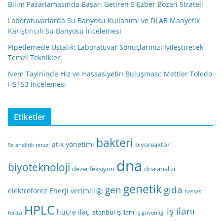
Bilim Pazarlamasında Başarı Getiren 5 Ezber Bozan Strateji
Laboratuvarlarda Su Banyosu Kullanımı ve DLAB Manyetik
Karıştırıcılı Su Banyosu İncelemesi
Pipetlemede Ustalık: Laboratuvar Sonuçlarınızı İyileştirecek
Temel Teknikler
Nem Tayininde Hız ve Hassasiyetin Buluşması: Mettler Toledo
HS153 İncelemesi
Etiketler
bakteri
atık yönetimi
biyoreaktör
5s
analitik terazi
dna
biyoteknoloji
dezenfeksiyon
dna analizi
genetik
gen
gıda
elektroforez
Enerji verimliliği
hassas
HPLC
iş ilanı
hücre
ilaç
istanbul iş ilanı
terazi
iş güvenliği