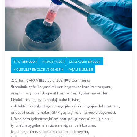
BIYOTEKNOLOJI
MIKROBIYOLOJI
MOLEKÜLER BIYOLOJI
MOLEKÜLER BIYOLOJI VE GENETIK
YAŞAM BILIMLERI
Orhan ÇAKAN
28 Eylül 2024
0 Comments
analitik içgörüler
,
analitik veriler
,
antikor karakterizasyonu
,
araştırma grupları
,
bispesifik antikorlar
,
Biyofarmasötikler
,
biyoinformatik
,
biyoteknoloji
,
bulut bilişim
,
çok faktörlü kimlik doğrulama
,
dijital çözümler
,
dijital laboratuvar
,
endüstri düzenlemeleri
,
GMP
,
güçlü şifreleme
,
hücre büyümesi
,
Hücre hattı geliştirme
,
hücre hattı geliştirme süreci
,
iş birliği
,
iyi üretim uygulamaları
,
izleme
,
kişisel veri koruma
,
kişiselleştirilmiş raporlama
,
kullanıcı deneyimi
,