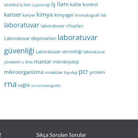
iş ilanı
kalite kontrol
istanbul iş ilanı
iş güvenliği
kimya
kanser
kimyager
kariyer
kromatografi
lab
laboratuvar
laboratuvar cihazları
laboratuvar
Laboratuvar ekipmanları
güvenliği
Laboratuvar verimliliği
laboratuvar
mantar
mikrobiyoloji
yönetimi
lims
lc
pcr
mikroorganizma
protein
moleküler biyoloji
rna
sağlık
sıvı kromatografisi
!
Sıkça Sorulan Sorular