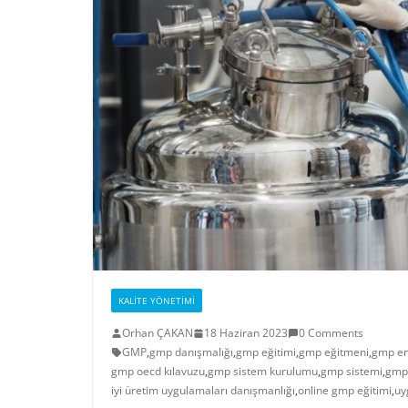
KALITE YÖNETIMI
Orhan ÇAKAN
18 Haziran 2023
0 Comments
GMP
,
gmp danışmalığı
,
gmp eğitimi
,
gmp eğitmeni
,
gmp em
gmp oecd kılavuzu
,
gmp sistem kurulumu
,
gmp sistemi
,
gmp 
iyi üretim uygulamaları danışmanlığı
,
online gmp eğitimi
,
uy