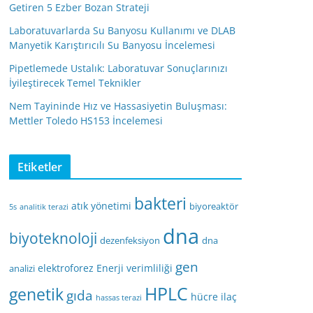
Getiren 5 Ezber Bozan Strateji
Laboratuvarlarda Su Banyosu Kullanımı ve DLAB
Manyetik Karıştırıcılı Su Banyosu İncelemesi
Pipetlemede Ustalık: Laboratuvar Sonuçlarınızı
İyileştirecek Temel Teknikler
Nem Tayininde Hız ve Hassasiyetin Buluşması:
Mettler Toledo HS153 İncelemesi
Etiketler
bakteri
atık yönetimi
biyoreaktör
5s
analitik terazi
dna
biyoteknoloji
dezenfeksiyon
dna
gen
elektroforez
Enerji verimliliği
analizi
HPLC
genetik
gıda
hücre
ilaç
hassas terazi