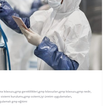
a kılavuzu
,
gmp gereklilikleri
,
gmp kılavuzları
,
gmp kılavuzu
,
gmp nedir
,
sistemi kurulumu
,
gmp ssitemi
,
iyi üretim uygulamaları
,
gulamalı gmp eğitimi