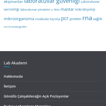
laboratuvar güvenliği
ekipmanları
Laboratuvar
mantar
verimliliği
mikrobiyoloji
laboratuvar yönetimi
lims
lc
rna
pcr
mikroorganizma
protein
sağlık
moleküler biyoloji
sıvı kromatografisi
Lab Akademi
Hakkımızda
İletişim
Gönüllü Çalışabileceğin Açık Pozisyonlar