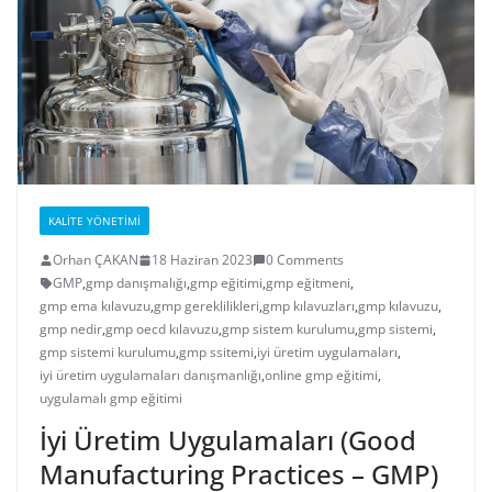
KALITE YÖNETIMI
Orhan ÇAKAN
18 Haziran 2023
0 Comments
GMP
,
gmp danışmalığı
,
gmp eğitimi
,
gmp eğitmeni
,
gmp ema kılavuzu
,
gmp gereklilikleri
,
gmp kılavuzları
,
gmp kılavuzu
,
gmp nedir
,
gmp oecd kılavuzu
,
gmp sistem kurulumu
,
gmp sistemi
,
gmp sistemi kurulumu
,
gmp ssitemi
,
iyi üretim uygulamaları
,
iyi üretim uygulamaları danışmanlığı
,
online gmp eğitimi
,
uygulamalı gmp eğitimi
İyi Üretim Uygulamaları (Good
Manufacturing Practices – GMP)