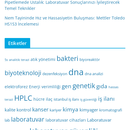
Pipetlemede Ustalık: Laboratuvar Sonuçlarınızı İyileştirecek
Temel Teknikler
Nem Tayininde Hız ve Hassasiyetin Buluşması: Mettler Toledo
HS153 İncelemesi
Etiketler
bakteri
atık yönetimi
biyoreaktör
5s
analitik terazi
dna
biyoteknoloji
dezenfeksiyon
dna analizi
genetik
gen
gıda
elektroforez
Enerji verimliliği
hassas
HPLC
iş ilanı
hücre
ilaç
istanbul iş ilanı
terazi
iş güvenliği
kimya
kanser
kalite kontrol
kimyager
kariyer
kromatografi
laboratuvar
Laboratuvar
laboratuvar cihazları
lab