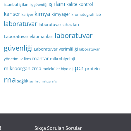
iş ilanı
kalite kontrol
istanbul iş ilanı
iş güvenliği
kimya
kanser
kimyager
kariyer
kromatografi
lab
laboratuvar
laboratuvar cihazları
laboratuvar
Laboratuvar ekipmanları
güvenliği
Laboratuvar verimliliği
laboratuvar
mantar
mikrobiyoloji
yönetimi
lims
lc
pcr
mikroorganizma
protein
moleküler biyoloji
rna
sağlık
sıvı kromatografisi
!
Sıkça Sorulan Sorular