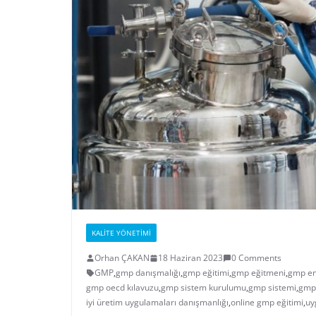
KALITE YÖNETIMI
Orhan ÇAKAN
18 Haziran 2023
0 Comments
GMP
,
gmp danışmalığı
,
gmp eğitimi
,
gmp eğitmeni
,
gmp em
gmp oecd kılavuzu
,
gmp sistem kurulumu
,
gmp sistemi
,
gmp 
iyi üretim uygulamaları danışmanlığı
,
online gmp eğitimi
,
uy