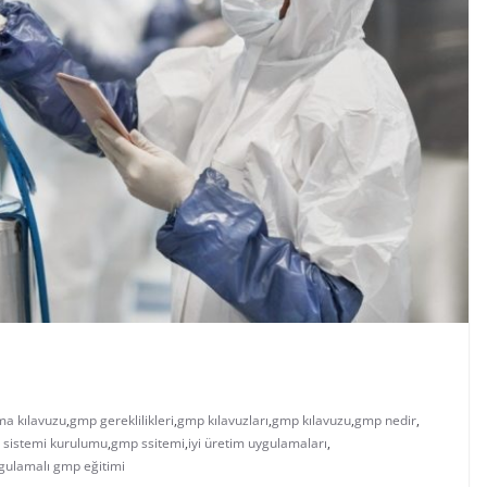
a kılavuzu
,
gmp gereklilikleri
,
gmp kılavuzları
,
gmp kılavuzu
,
gmp nedir
,
sistemi kurulumu
,
gmp ssitemi
,
iyi üretim uygulamaları
,
gulamalı gmp eğitimi