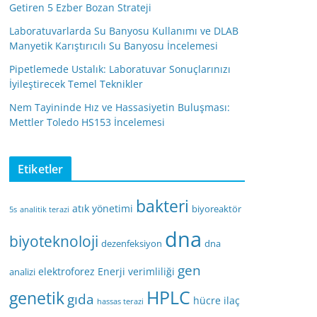
Getiren 5 Ezber Bozan Strateji
Laboratuvarlarda Su Banyosu Kullanımı ve DLAB
Manyetik Karıştırıcılı Su Banyosu İncelemesi
Pipetlemede Ustalık: Laboratuvar Sonuçlarınızı
İyileştirecek Temel Teknikler
Nem Tayininde Hız ve Hassasiyetin Buluşması:
Mettler Toledo HS153 İncelemesi
Etiketler
bakteri
atık yönetimi
biyoreaktör
5s
analitik terazi
dna
biyoteknoloji
dezenfeksiyon
dna
gen
elektroforez
Enerji verimliliği
analizi
HPLC
genetik
gıda
hücre
ilaç
hassas terazi